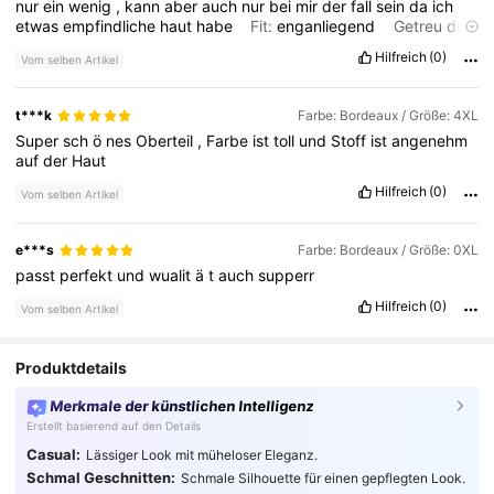
nur
ein
wenig
,
kann
aber
auch
nur
bei
mir
der
fall
sein
da
ich
etwas
empfindliche
haut
habe
Fit:
enganliegend
Getreu den
Produktbildern:
100
%
Geruchsbeschreibung:
Roch
ganz
Hilfreich
(0)
Vom selben Artikel
normal
nach
neuem
Oberteil
t***k
Farbe: Bordeaux / Größe: 4XL
Super
sch
ö
nes
Oberteil
,
Farbe
ist
toll
und
Stoff
ist
angenehm
auf
der
Haut
Hilfreich
(0)
Vom selben Artikel
e***s
Farbe: Bordeaux / Größe: 0XL
passt
perfekt
und
wualit
ä
t
auch
supperr
Hilfreich
(0)
Vom selben Artikel
Produktdetails
Merkmale der künstlichen Intelligenz
Erstellt basierend auf den Details
Casual:
Lässiger Look mit müheloser Eleganz.
Schmal Geschnitten:
Schmale Silhouette für einen gepflegten Look.