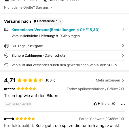
Nicht deine Größe? Sag uns
Versand nach
Liechtenstein
Kostenloser Versand(Bestellungen ≥ CHF15,33)
Voraussichtliche Lieferung:
8-9 Werktagen
30-Tage Rückgabe
Sichere Zahlungen · Datenschutz
Verkauft und versendet durch den gewerblichen Verkäufer: SHEIN
4,71
(100+)
Mehr anzeigen
m***c
Farbe: Aprikosenfarben / Größe: 2XL
Tollen
top
wie
auf
den
Bildern
Hilfreich
(0)
Vom selben Artikel
a***k
Farbe: Schwarz / Größe: 1XL
Produktqualität:
Sehr
gut
,
die
spitze
die
runterh
ä
ngt
zwickt