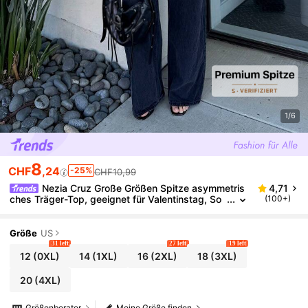
1/6
8
CHF
,24
-25%
CHF10,99
Nezia Cruz Große Größen Spitze asymmetris
4,71
ches Träger-Top, geeignet für Valentinstag, So
(100+)
mmer, Geburtstag, formelle Anlässe, Party, Wei
nrot, Angelique Rot, Kirsche, anliegendes einfarbige
s T-Shirt, Damen Basis Top, Westliche Damenkleide
Größe
US
r, Sommerhemden, Sommertops, enge Shirts, Oster
31 left
27 left
19 left
n, Frühling
12
(0XL)
14
(1XL)
16
(2XL)
18
(3XL)
20
(4XL)
Größenberater
Meine Größe finden