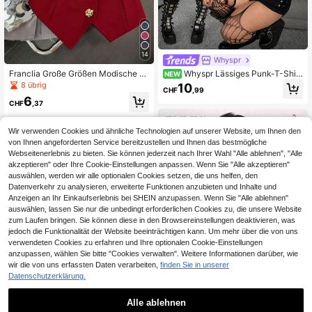
14
Whyspr
Franclia Große Größen Modische Bl
Whyspr Lässiges Punk-T-Shirt
NEW
use für Damen mit S-förmigem, sex
in Große Größen, Schwarz, Langar
8 übrig
10
CHF
,99
y Schulter-Metallschnallen-Dekor,
m, Mesh, sexy, figurbetont, vielseiti
6
romantischer Schulter-Ausschnitt f
g, mutig, avantgardistischer Punk-S
CHF
,37
ür Frühling/Sommer, Valentinstag ro
til, Off-Shoulder, fünfzackiger Stern
te Blazer Damen Oberteile für elega
-Ausschnitt, Patchwork, Gurtband-
Wir verwenden Cookies und ähnliche Technologien auf unserer Website, um Ihnen den
nte Frauen in Weinrot, rote Anzüge f
Mesh-Stoff, figurbetontes Langarm
ür Frauen, dunkelrote Oberteile, rot
-T-Shirt, geeignet für Halloween, Ur
von Ihnen angeforderten Service bereitzustellen und Ihnen das bestmögliche
e Oberteile für Frauen, elegantes rot
laubsoutfits, Neujahr, normales T-S
Webseitenerlebnis zu bieten. Sie können jederzeit nach Ihrer Wahl "Alle ablehnen", "Alle
es ärmelloses Top mit asymmetrisc
hirt, Haus-T-Shirt, Herbst-T-Shirt, g
akzeptieren" oder Ihre Cookie-Einstellungen anpassen. Wenn Sie "Alle akzeptieren"
hem Saum und Goldknopfdetail, rot
anzjährig tragbar
auswählen, werden wir alle optionalen Cookies setzen, die uns helfen, den
es elegantes ärmelloses V-Ausschn
Datenverkehr zu analysieren, erweiterte Funktionen anzubieten und Inhalte und
itt-Top mit Knopfverschluss und ein
Anzeigen an Ihr Einkaufserlebnis bei SHEIN anzupassen. Wenn Sie "Alle ablehnen"
zigartigem asymmetrischem Saum-
auswählen, lassen Sie nur die unbedingt erforderlichen Cookies zu, die unsere Website
Design
zum Laufen bringen. Sie können diese in den Browsereinstellungen deaktivieren, was
jedoch die Funktionalität der Website beeinträchtigen kann. Um mehr über die von uns
verwendeten Cookies zu erfahren und Ihre optionalen Cookie-Einstellungen
anzupassen, wählen Sie bitte "Cookies verwalten". Weitere Informationen darüber, wie
wir die von uns erfassten Daten verarbeiten,
finden Sie in unserer
Datenschutzerklärung.
Alle ablehnen
4