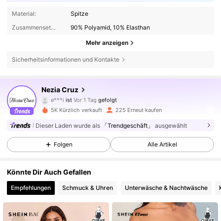
Material:
Spitze
Zusammensetzung:
90% Polyamid, 10% Elasthan
Mehr anzeigen
Sicherheitsinformationen und Kontakte
1.2K Follower
4,77
Nezia Cruz
e***i
ist
Vor 1 Tag
gefolgt
1.2K Follower
4,77
5K Kürzlich verkauft
225 Erneut kaufen
1.2K Follower
4,77
Dieser Laden wurde als
「Trendgeschäft」
ausgewählt
1.2K Follower
4,77
Folgen
Alle Artikel
1.2K Follower
4,77
1.2K Follower
4,77
Könnte Dir Auch Gefallen
1.2K Follower
4,77
Empfehlungen
Schmuck & Uhren
Unterwäsche & Nachtwäsche
1.2K Follower
4,77
1.2K Follower
4,77