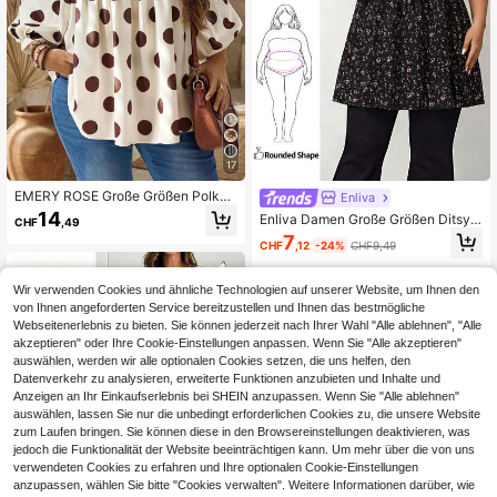
17
EMERY ROSE Große Größen Polka
Enliva
Dot Muster Stehkragen Hemd Büro
14
Enliva Damen Große Größen Ditsy
CHF
,49
Urlaub Club Herbst Elegant
Blumen Rundhals Kurzarm Casual S
7
CHF
,12
-24%
CHF9,49
ommer Bluse, Urlaubs-Ferien Boho
Herbst Lehrerin Top für Damen, Blu
men/Frühling, für Apfel- und Rundk
Wir verwenden Cookies und ähnliche Technologien auf unserer Website, um Ihnen den
örperform
von Ihnen angeforderten Service bereitzustellen und Ihnen das bestmögliche
Webseitenerlebnis zu bieten. Sie können jederzeit nach Ihrer Wahl "Alle ablehnen", "Alle
akzeptieren" oder Ihre Cookie-Einstellungen anpassen. Wenn Sie "Alle akzeptieren"
auswählen, werden wir alle optionalen Cookies setzen, die uns helfen, den
Datenverkehr zu analysieren, erweiterte Funktionen anzubieten und Inhalte und
Anzeigen an Ihr Einkaufserlebnis bei SHEIN anzupassen. Wenn Sie "Alle ablehnen"
auswählen, lassen Sie nur die unbedingt erforderlichen Cookies zu, die unsere Website
zum Laufen bringen. Sie können diese in den Browsereinstellungen deaktivieren, was
jedoch die Funktionalität der Website beeinträchtigen kann. Um mehr über die von uns
verwendeten Cookies zu erfahren und Ihre optionalen Cookie-Einstellungen
Ähnliche vorrätige Artikel anzeigen
Alle ansehen
anzupassen, wählen Sie bitte "Cookies verwalten". Weitere Informationen darüber, wie