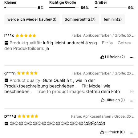
Kleiner
Richtige Größe
Größer
5%
86%
9%
werde ich wieder kaufen
(3)
Sommeroutfits
(7)
feminin
(2)
l***x
Farbe: Aprikosenfarben / Größe: 5XL
Produktqualität:
luftig
leicht
undurchl
ä
ssig
Fit:
ja
Getreu
den Produktbildern:
ja
Hilfreich
(2)
g***n
Farbe: Aprikosenfarben / Größe: 2XL
Product quality:
Gute
Qualit
ä
t
,
wie
in
der
Produktbeschreibung
beschrieben
.
Fit:
Modell
wie
beschrieben
.
True to product images:
Getreu
dem
Foto
Smell description:
Es
hat
keinen
starken
Geruch
.
Es
riecht
wie
Hilfreich
(1)
neue
Kleidung
.
D***d
Farbe: Aprikosenfarben / Größe: 3XL
😍😍😍😍😍😍😍😍😍😍😍😍😍😍😍😍🥰🥰🥰🥰🥰
Hilfreich
(0)