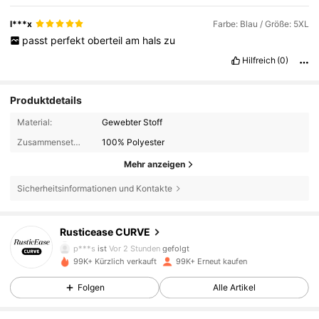
l***x
Farbe: Blau / Größe: 5XL
passt
perfekt
oberteil
am
hals
zu
Hilfreich
(0)
Produktdetails
Material:
Gewebter Stoff
Zusammensetzung:
100% Polyester
Mehr anzeigen
Sicherheitsinformationen und Kontakte
28K Follower
4,76
Rusticease CURVE
p***s
ist
Vor 2 Stunden
gefolgt
99K+ Kürzlich verkauft
99K+ Erneut kaufen
28K Follower
4,76
Folgen
Alle Artikel
28K Follower
4,76