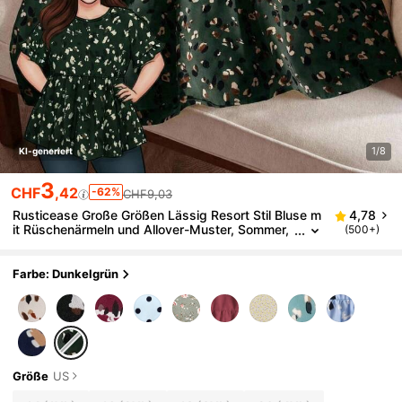
1/8
KI-generiert
3
CHF
,42
-62%
CHF9,03
Rusticease Große Größen Lässig Resort Stil Bluse m
4,78
it Rüschenärmeln und Allover-Muster, Sommer,
(500+)
tropischer Urlaub, Ausgeh-Oberteile
Farbe: Dunkelgrün
Größe
US