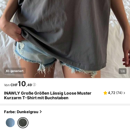
KI-generiert
1/6
10
CHF
,49
Von
INAWLY Große Größen Lässig Loose Muster
4,72
(
74
)
Kurzarm T-Shirt mit Buchstaben
Farbe: Dunkelgrau