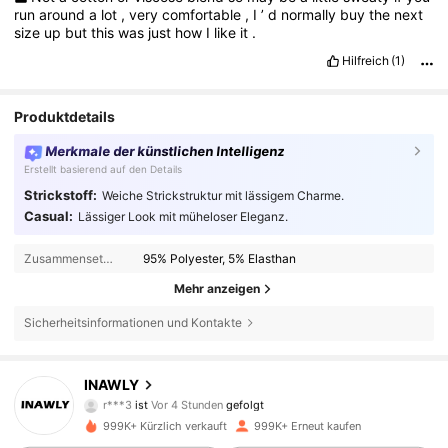
run
around
a
lot
,
very
comfortable
,
I
’
d
normally
buy
the
next
size
up
but
this
was
just
how
I
like
it
.
Hilfreich
(1)
Produktdetails
Merkmale der künstlichen Intelligenz
Erstellt basierend auf den Details
Strickstoff:
Weiche Strickstruktur mit lässigem Charme.
Casual:
Lässiger Look mit müheloser Eleganz.
Zusammensetzung:
95% Polyester, 5% Elasthan
Mehr anzeigen
Sicherheitsinformationen und Kontakte
1.1M Follower
4,82
INAWLY
r***3
ist
Vor 4 Stunden
gefolgt
h***9
ist am Durchsuchen
999K+ Kürzlich verkauft
999K+ Erneut kaufen
1.1M Follower
4,82