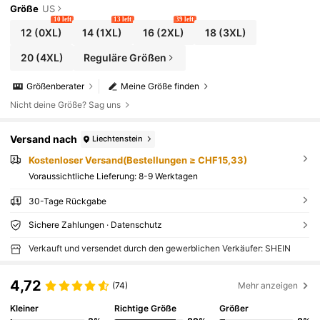
Größe
US
10 left
13 left
39 left
12
(0XL)
14
(1XL)
16
(2XL)
18
(3XL)
20
(4XL)
Reguläre Größen
Größenberater
Meine Größe finden
Nicht deine Größe? Sag uns
Versand nach
Liechtenstein
Kostenloser Versand(Bestellungen ≥ CHF15,33)
Voraussichtliche Lieferung:
8-9 Werktagen
30-Tage Rückgabe
Sichere Zahlungen · Datenschutz
Verkauft und versendet durch den gewerblichen Verkäufer: SHEIN
4,72
(74)
Mehr anzeigen
Kleiner
Richtige Größe
Größer