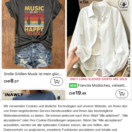
Große Größen Musik ist mein glücklicher Ort, Unisex T-Shirt mit Ärmeln, Shirt für Musikliebhaber, Musiker Shirt, Musik Festival Shirt, Konzert Shirt, Vintage Band Shirt Lässig Sommer
8
CHF
,07
Franclia Modisches, vielseitiges Damenhemd aus reiner Baumwolle, locker geschnitten, einfarbig mit Stickerei, für alle Jahreszeiten, lässig
NEW
19
CHF
,49
Wir verwenden Cookies und ähnliche Technologien auf unserer Website, um Ihnen den
von Ihnen angeforderten Service bereitzustellen und Ihnen das bestmögliche
Webseitenerlebnis zu bieten. Sie können jederzeit nach Ihrer Wahl "Alle ablehnen", "Alle
akzeptieren" oder Ihre Cookie-Einstellungen anpassen. Wenn Sie "Alle akzeptieren"
auswählen, werden wir alle optionalen Cookies setzen, die uns helfen, den
Datenverkehr zu analysieren, erweiterte Funktionen anzubieten und Inhalte und