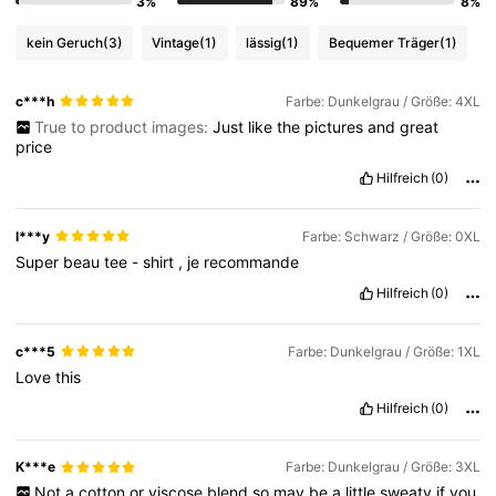
3%
89%
8%
kein Geruch
(3)
Vintage
(1)
lässig
(1)
Bequemer Träger
(1)
c***h
Farbe: Dunkelgrau / Größe: 4XL
True to product images:
Just
like
the
pictures
and
great
price
Hilfreich
(0)
l***y
Farbe: Schwarz / Größe: 0XL
Super
beau
tee
-
shirt
,
je
recommande
Hilfreich
(0)
c***5
Farbe: Dunkelgrau / Größe: 1XL
Love
this
Hilfreich
(0)
K***e
Farbe: Dunkelgrau / Größe: 3XL
Not
a
cotton
or
viscose
blend
so
may
be
a
little
sweaty
if
you