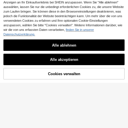
Anzeigen an Ihr Einkaufserlebnis bei SHEIN anzupassen. Wenn Sie "Alle ablehnen"
auswählen, lassen Sie nur die unbedingt erforderlichen Cookies zu, die unsere Website
zum Laufen bringen. Sie können diese in den Browsereinstellungen deaktivieren, was
jedoch die Funktionalität der Website beeinträchtigen kann. Um mehr über die von uns
verwendeten Cookies zu erfahren und Ihre optionalen Cookie-Einstellungen
anzupassen, wählen Sie bitte "Cookies verwalten". Weitere Informationen darüber, wie
wir die von uns erfassten Daten verarbeiten,
finden Sie in unserer
Datenschutzerklärung.
Alle ablehnen
INAWLY Oversize Buchstaben Grafik Oversized Schulter T-Shirt Grafikshirts Frauen Top
9
CHF
,99
INAWLY Vintage-Muster Oversized Damen Kurzarm T-Shirt, grafische Oberteile für Damen
Alle akzeptieren
26 übrig
10
CHF
,49
Cookies verwalten
ZUM WARENKORB HINZUFÜGEN