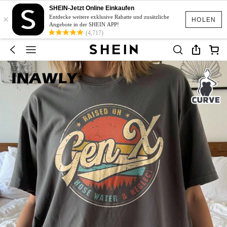
SHEIN-Jetzt Online Einkaufen
×
Entdecke weitere exklusive Rabatte und zusätzliche
HOLEN
Angebote in der SHEIN APP!
(4,717)