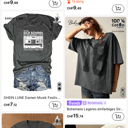
1.1M Follower
4,82
9
13 übrig
CHF
,99
9
CHF
,49
1.1M Follower
4,82
1.1M Follower
4,82
SHEIN LUNE Damen Musik Festival Kassette bedrucktes Damen Rundhals Kurzarm T-Shirt
Bohemela
7
CHF
,12
Bohemela Legeres einfarbiges Strick Rundhals Kurzarm locker geschnittenes gewaschenenes T-Shirt in Große Größen
15
CHF
,74