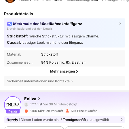
Produktdetails
Merkmale der künstlichen Intelligenz
Erstellt basierend auf den Details
Strickstoff:
Weiche Strickstruktur mit lässigem Charme.
Casual:
Lässiger Look mit müheloser Eleganz.
Material:
Strickstoff
Zusammensetzung:
94% Polyamid, 6% Elasthan
Mehr anzeigen
Sicherheitsinformationen und Kontakte
106K Follower
4,62
Enliva
n***r
ist
Vor 30 Minuten
gefolgt
k***m
ist am Durchsuchen
106K Follower
4,62
610K Kürzlich verkauft
61K Erneut kaufen
Dieser Laden wurde als
「Trendgeschäft」
ausgewählt
106K Follower
4,62