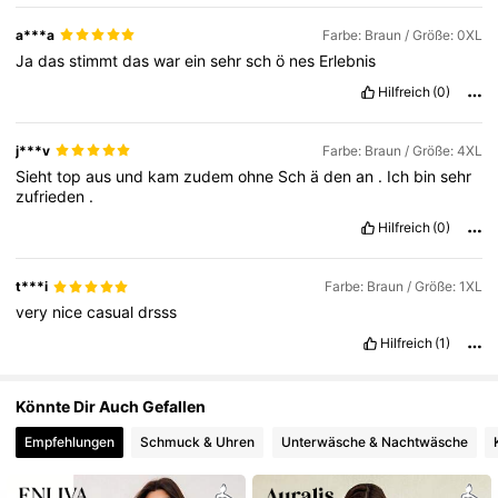
106K Follower
4,62
a***a
Farbe: Braun / Größe: 0XL
Ja
das
stimmt
das
war
ein
sehr
sch
ö
nes
Erlebnis
Hilfreich
(0)
106K Follower
4,62
j***v
Farbe: Braun / Größe: 4XL
Sieht
top
aus
und
kam
zudem
ohne
Sch
ä
den
an
.
Ich
bin
sehr
zufrieden
.
Hilfreich
(0)
t***i
Farbe: Braun / Größe: 1XL
very
nice
casual
drsss
Hilfreich
(1)
Könnte Dir Auch Gefallen
Empfehlungen
Schmuck & Uhren
Unterwäsche & Nachtwäsche