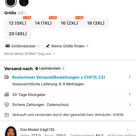
Größe
US
5 left
3 left
6 left
12
(0XL)
14
(1XL)
16
(2XL)
18
(3XL)
20
(4XL)
Größenberater
Meine Größe finden
Nicht deine Größe? Sag uns
Versand nach
Liechtenstein
Kostenloser Versand(Bestellungen ≥ CHF15,33)
Voraussichtliche Lieferung:
8-9 Werktagen
30-Tage Rückgabe
Sichere Zahlungen · Datenschutz
Verkauft und versendet durch den gewerblichen Verkäufer: SHEIN
Das Model trägt:
1XL
Höhe:
173.0
Brust :
105.0
Taillenumfang:
84.0
Hüftungsumfang