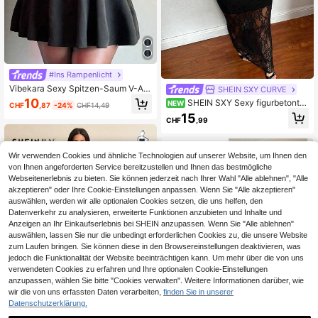
#Ins Rampenlicht
Vibekara Sexy Spitzen-Saum V-Au
SHEIN SXY CURVE
sschnitt Lässig Kleid in Große Größ
10
SHEIN SXY Sexy figurbetontes
NEW
CHF
,87
-24%
CHF14,49
en, einfarbig, elastischer Bund, schl
trägerloses Spitzenkleid Große Grö
15
anke Passform, dehnbar, vielseitige
CHF
,99
ßen für Damen
s schwarzes Kleid für den täglichen
Gebrauch
Wir verwenden Cookies und ähnliche Technologien auf unserer Website, um Ihnen den
von Ihnen angeforderten Service bereitzustellen und Ihnen das bestmögliche
Webseitenerlebnis zu bieten. Sie können jederzeit nach Ihrer Wahl "Alle ablehnen", "Alle
akzeptieren" oder Ihre Cookie-Einstellungen anpassen. Wenn Sie "Alle akzeptieren"
auswählen, werden wir alle optionalen Cookies setzen, die uns helfen, den
Datenverkehr zu analysieren, erweiterte Funktionen anzubieten und Inhalte und
Anzeigen an Ihr Einkaufserlebnis bei SHEIN anzupassen. Wenn Sie "Alle ablehnen"
auswählen, lassen Sie nur die unbedingt erforderlichen Cookies zu, die unsere Website
zum Laufen bringen. Sie können diese in den Browsereinstellungen deaktivieren, was
jedoch die Funktionalität der Website beeinträchtigen kann. Um mehr über die von uns
verwendeten Cookies zu erfahren und Ihre optionalen Cookie-Einstellungen
anzupassen, wählen Sie bitte "Cookies verwalten". Weitere Informationen darüber, wie
wir die von uns erfassten Daten verarbeiten,
finden Sie in unserer
Datenschutzerklärung.
7