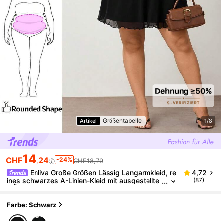
Größentabelle
Artikel
1/8
14
CHF
,24
-24%
CHF18,79
Enliva Große Größen Lässig Langarmkleid, re
4,72
ines schwarzes A-Linien-Kleid mit ausgestellte
(87)
n Ärmeln, kurzes kleines schwarzes Kleid
Farbe: Schwarz