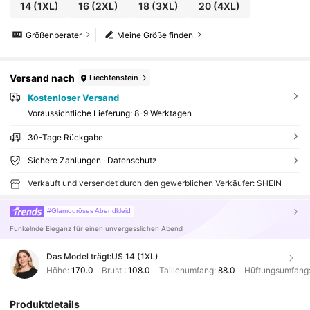
14
(1XL)
16
(2XL)
18
(3XL)
20
(4XL)
Größenberater
Meine Größe finden
Versand nach
Liechtenstein
Kostenloser Versand
Voraussichtliche Lieferung:
8-9 Werktagen
30-Tage Rückgabe
Sichere Zahlungen · Datenschutz
Verkauft und versendet durch den gewerblichen Verkäufer: SHEIN
#Glamouröses Abendkleid
Funkelnde Eleganz für einen unvergesslichen Abend
Das Model trägt:
US 14 (1XL)
Höhe:
170.0
Brust :
108.0
Taillenumfang:
88.0
Hüftungsumfang
Produktdetails