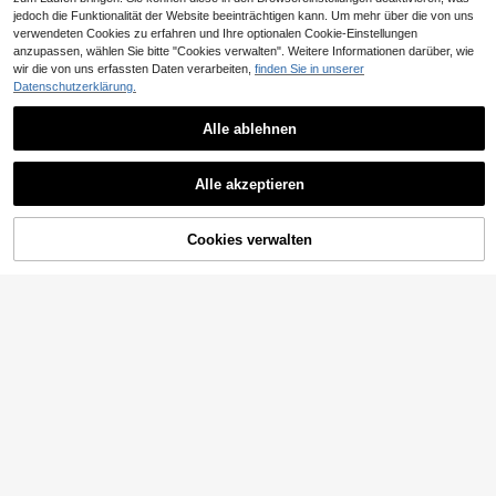
jedoch die Funktionalität der Website beeinträchtigen kann. Um mehr über die von uns
verwendeten Cookies zu erfahren und Ihre optionalen Cookie-Einstellungen
anzupassen, wählen Sie bitte "Cookies verwalten". Weitere Informationen darüber, wie
wir die von uns erfassten Daten verarbeiten,
finden Sie in unserer
Datenschutzerklärung.
Alle ablehnen
#Elegante Soirée
#Elegante Soirée
Alle akzeptieren
Coutiva Große Größen Luxus bestic
Faeriesty Elegantes Damen-Abend
ktes formelles Abendkleid, Damenkl
kleid mit Pailletten, Off-Shoulder, la
9 übrig
47
CHF
,99
-22%
CHF62,04
eid im westlichen Stil, Damen Oster
ng, fließendes A-Linien-Maxikleid i
68
kleid, Damen Ballkleid, Damen form
m Herbststil
CHF
,99
Cookies verwalten
ZUM WARENKORB HINZUFÜGEN
elles Abendkleid, Damen Partyklei
d, Damen Hochzeitsgastkleid