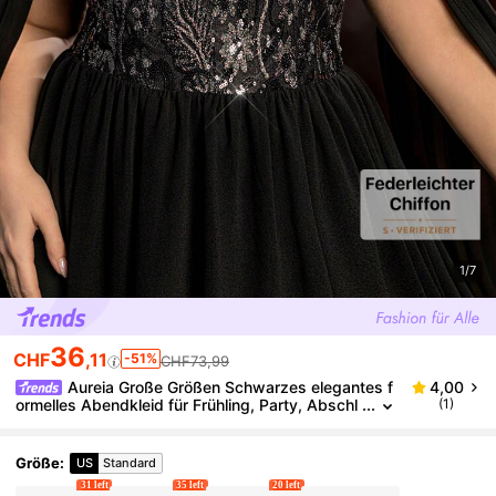
1/7
36
CHF
,11
-51%
CHF73,99
Aureia Große Größen Schwarzes elegantes f
4,00
ormelles Abendkleid für Frühling, Party, Abschl
(1)
ussball und besondere Anlässe, Rundhals Chiff
on mit Pailletten-Applikationen & Perlen-Verzierunge
n
Größe
:
US
Standard
31 left
35 left
20 left