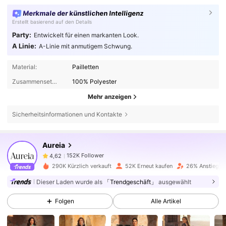
Merkmale der künstlichen Intelligenz
Erstellt basierend auf den Details
Party:
Entwickelt für einen markanten Look.
A Linie:
A-Linie mit anmutigem Schwung.
Material:
Pailletten
Zusammensetzung:
100% Polyester
Mehr anzeigen
Sicherheitsinformationen und Kontakte
152K Follower
4,62
Aureia
152K Follower
4,62
290K Kürzlich verkauft
52K Erneut kaufen
26% Anstieg de
Dieser Laden wurde als
「Trendgeschäft」
ausgewählt
152K Follower
4,62
Folgen
Alle Artikel
152K Follower
4,62