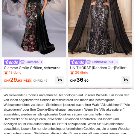
Glamrae
Unithorse POP
Glamrae Große Größen, schwarzes
UNITHORSE [Random Cut]Paillette
dehnbares Satin mit Blumen-Paillet
n-Patchwork-Chiffon-Abendkleid
12 übrig
26 übrig
ten-Applikation, Off-Shoulder Aben
29
36
dkleid mit seitlicher Drapierung, ele
CHF
,93
-42%
CHF52,49
CHF
,60
gantes Meerjungfrauenkleid für fest
liche Anlässe wie Hochzeitsgäste,
Abschlussball, Dinner
Wir verwenden Cookies und ähnliche Technologien auf unserer Website, um Ihnen den
von Ihnen angeforderten Service bereitzustellen und Ihnen das bestmögliche
Webseitenerlebnis zu bieten. Sie können jederzeit nach Ihrer Wahl "Alle ablehnen", "Alle
akzeptieren" oder Ihre Cookie-Einstellungen anpassen. Wenn Sie "Alle akzeptieren"
auswählen, werden wir alle optionalen Cookies setzen, die uns helfen, den
Datenverkehr zu analysieren, erweiterte Funktionen anzubieten und Inhalte und
Anzeigen an Ihr Einkaufserlebnis bei SHEIN anzupassen. Wenn Sie "Alle ablehnen"
auswählen, lassen Sie nur die unbedingt erforderlichen Cookies zu, die unsere Website
zum Laufen bringen. Sie können diese in den Browsereinstellungen deaktivieren, was