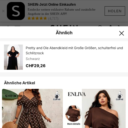
SHEIN-Jetzt Online Einkaufen
×
Entdecke weitere exklusive Rabatte und zusätzliche
HOLEN
Angebote in der SHEIN APP!
(4,717)
Ähnlich
Pretty and Ole Abendkleid mit Große Größen, schulterfrei und
Schlitzrock
Schwarz
CHF29,26
Ähnliche Artikel