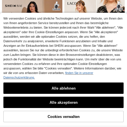
Vionelle Elegantes einfarbiges Maxi
CHF
,99
e lose bequeme Alltagskleider mit S
17
kleid mit Schleife vorne und Spagh
CHF
,24
pitzenbesatz, schwarzes Taschen-
ettiträgern in großen Größen für Da
Maxikleid, Sommerkleidung, Urlaub
men, geeignet für Strand, Party, Dat
soutfits, Spitzenkleid, Europäischer
e, Musikfestival, Frühling/Sommer,
Sommer
Wir verwenden Cookies und ähnliche Technologien auf unserer Website, um Ihnen den
vielseitiges Design
von Ihnen angeforderten Service bereitzustellen und Ihnen das bestmögliche
Webseitenerlebnis zu bieten. Sie können jederzeit nach Ihrer Wahl "Alle ablehnen", "Alle
akzeptieren" oder Ihre Cookie-Einstellungen anpassen. Wenn Sie "Alle akzeptieren"
auswählen, werden wir alle optionalen Cookies setzen, die uns helfen, den
Datenverkehr zu analysieren, erweiterte Funktionen anzubieten und Inhalte und
Anzeigen an Ihr Einkaufserlebnis bei SHEIN anzupassen. Wenn Sie "Alle ablehnen"
auswählen, lassen Sie nur die unbedingt erforderlichen Cookies zu, die unsere Website
zum Laufen bringen. Sie können diese in den Browsereinstellungen deaktivieren, was
jedoch die Funktionalität der Website beeinträchtigen kann. Um mehr über die von uns
verwendeten Cookies zu erfahren und Ihre optionalen Cookie-Einstellungen
anzupassen, wählen Sie bitte "Cookies verwalten". Weitere Informationen darüber, wie
wir die von uns erfassten Daten verarbeiten,
finden Sie in unserer
Datenschutzerklärung.
SHEIN BAE CURVE
Lacomfia
7
Alle ablehnen
SHEIN BAE Elegantes Kleid in Groß
Lacomfia Große Größen - Kleid mit
22
7
e Größen mit drapiertem Ausschnitt
V Kragen, geraffter Taille und Blum
31 übrig
Travachic CURVE
CHF
,58
-46%
CHF14,24
Ähnliche vorrätige Artikel anzeigen
Alle ansehen
und Schlitz-Saum
en Muster
23
SHEIN EZwear Große Größen schw
Travachic Große Größen Damen Sc
CHF
,99
-5%
CHF25,49
Alle akzeptieren
23
arzes einfarbiges minimalistisches
12
hwarzes Kleid mit tropischem Blum
CHF
,99
CHF
,37
-24%
CHF16,49
Sorry, dieses Produkt ist ausverkauft.
Lässig Bandeau Kleid
e Muster, ärmelloses, locker sitzend
es Kleid mit Taschen
Cookies verwalten
AUSVERKAUFT