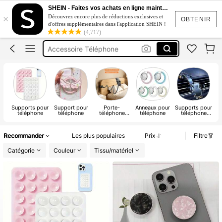
Ventouse Téléphone
SHEIN - Faites vos achats en ligne maintenant
×
Découvrez encore plus de réductions exclusives et
Support Telephone Voiture
OBTENIR
d'offres supplémentaires dans l'application SHEIN !
(4,717)
Support Téléphone
Accessoire Téléphone
Pop Soket Magnetic
Ventouse Téléphone
Supports pour
Support pour
Porte-
Anneaux pour
Supports pour
S
téléphone
téléphone
téléphone
téléphone
téléphone
g
flexible
portable
Recommander
Les plus populaires
Prix
Filtre
Catégorie
Couleur
Tissu/matériel