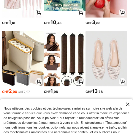
1
10
3
CHF
,18
CHF
,43
CHF
,88
2
1
13
CHF
,96
CHF
,98
CHF
,78
CHF2,97
Nous utilisons des cookies et des technologies similaires sur notre site web afin de
vous fournir le service que vous avez demandé et de vous offrir la meilleure expérience
de navigation possible. Vous pouvez "Tout rejeter", "Tout accepter" ou définir vos
préférences de cookies à tout moment à votre choix. En sélectionnant "Tout accepter",
nous définirons tous les cookies optionnels, qui nous aident à analyser le trafic, à offrir
des fonctionnalités améliorées et à personnaliser le contenu et les publicités pour