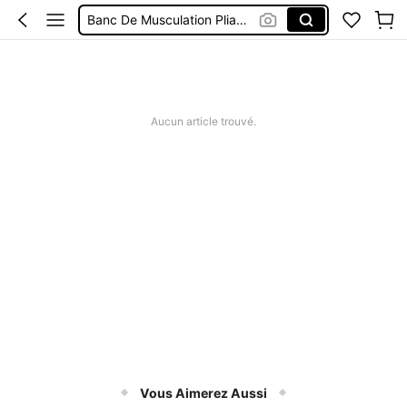
Banc De Musculation Pliable
Squat Machine
Machine De Sport
Banc De Musculation
Aucun article trouvé.
Vous Aimerez Aussi