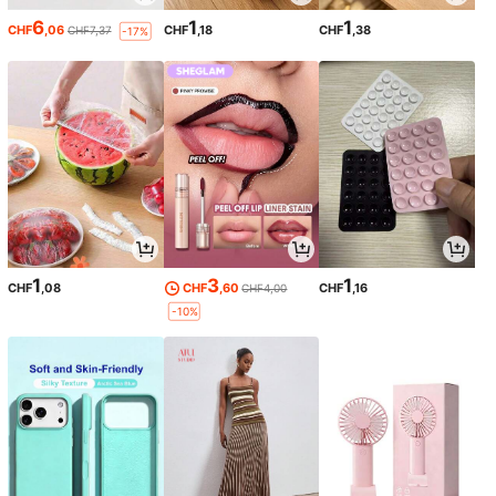
6
1
1
CHF
,06
CHF
,18
CHF
,38
CHF7,37
-17%
1
3
1
CHF
,08
CHF
,60
CHF
,16
CHF4,00
-10%