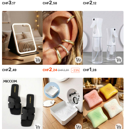
3
2
2
CHF
,17
CHF
,58
CHF
,12
2
2
1
CHF
,49
CHF
,24
CHF
,28
CHF2,91
-23%