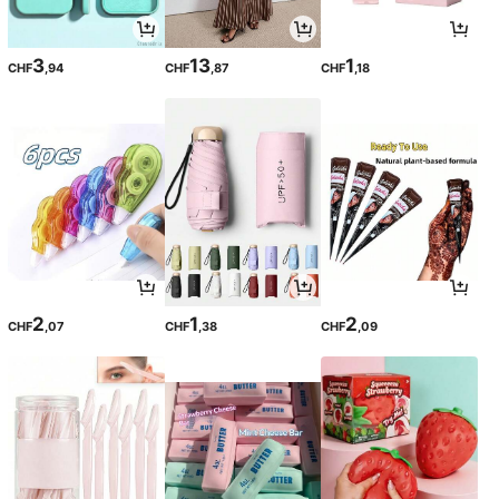
3
13
1
CHF
,94
CHF
,87
CHF
,18
2
1
2
CHF
,07
CHF
,38
CHF
,09