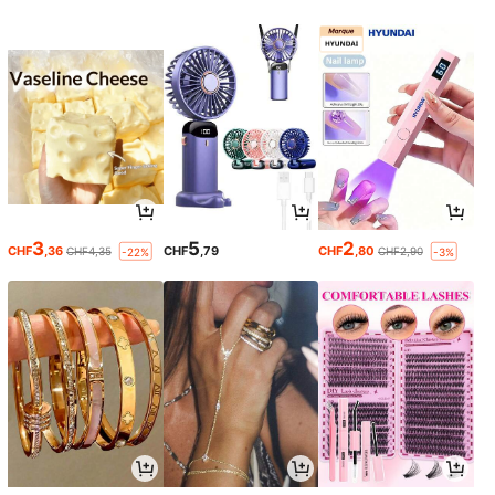
3
5
2
CHF
,36
CHF
,79
CHF
,80
CHF4,35
CHF2,90
-22%
-3%