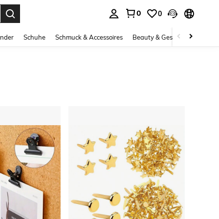
0
0
ess Enter to select.
inder
Schuhe
Schmuck & Accessoires
Beauty & Gesundheit
Gro