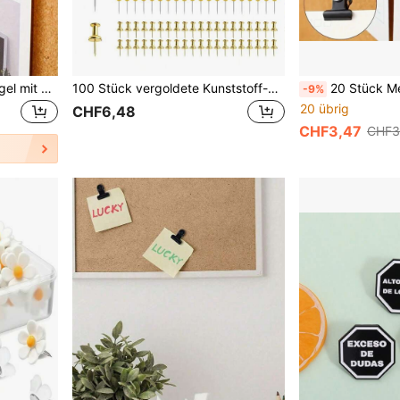
10 Stück/20 Stück Reißnägel mit Stiften, Reißnägel zur Befestigung für Schule, Basteln, Fotodateien an Pinnwänden, Trennwände ohne Löcher (Schwarz)
100 Stück vergoldete Kunststoff-Reißzwecken, vielseitige Büroartikel, geeignet für Korkwand-Dekoration, Pinnwand-Anordnung, Fotowand-Akzente, Dokumentenbefestigung, Kartenmarkierung, handgefertigte DIY-Projekte, Klassenzimmer, Wohnheim und Schreibtisch-Organisation
20 Stück Mehrzweck Reißnägel und Klammern Set zum Aufhängen von Bildern, Basteln und B
-9%
20 übrig
CHF6,48
CHF3,47
CHF3