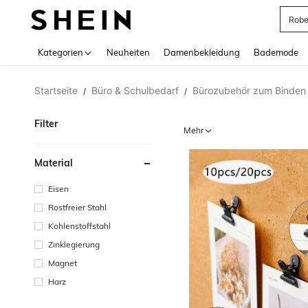
Jump
Use up 
Kategorien
Neuheiten
Damenbekleidung
Bademode
Startseite
Büro & Schulbedarf
Bürozubehör zum Binden
/
/
Filter
Mehr
Material
Eisen
Rostfreier Stahl
Kohlenstoffstahl
Zinklegierung
Magnet
Harz