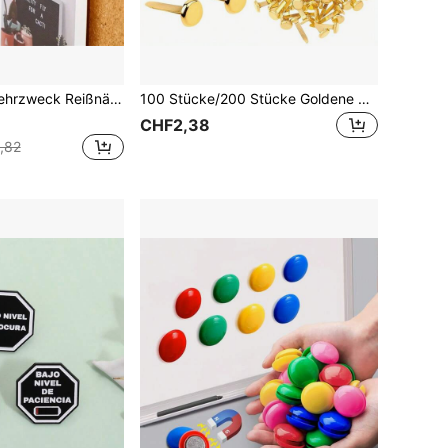
ürogebrauch - beinhaltet Reißzwecken, Gelenkclips, Büroklammern und Aktenklammern, Schulanfang, Schulanfang, Schulmaterial
100 Stücke/200 Stücke Goldene Mini-Heftklammern - glatte runde & sternförmige - Vielseitig einsetzbar für Scrapbooking Deko & Bürobedarf, geeignet für Basteleien, DIY-Projekte, Aktenorganisation, Planer, Schreibwaren, Valentinstag Handwerks-Dekorationen
CHF2,38
,82