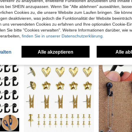
nverkehr zu analysieren, erweiterte Funktionen anzubieten und Inhalte
bnis bei SHEIN anzupassen. Wenn Sie "Alle ablehnen" auswählen, lassen
erlichen Cookies zu, die unsere Website zum Laufen bringen. Sie könne
15 Stücke/30 Stücke kreative transparente Glitzerkugel-Reißzwecken, INS-Stil Kristallkugel glänzende Reißzwecken, geeignet für Fotowand-Dekoration, Filzbrett-Dekoration, Korkbrett-Dekoration, Pinnwand-Dekoration
100 Stücke/Set klare Reißzwecken, hochwertige Reißzwecken mit Stahlspitze und flachem Kunststoffkopf für Fotowand, Pinnwand, Homeoffice-Nutzung, Korkbretter, Karten & Fotos
gen deaktivieren, was jedoch die Funktionalität der Website beeinträc
5 übrig
CHF3,38
n uns verwendeten Cookies zu erfahren und Ihre optionalen Cookie-Ei
CHF3,21
n Sie bitte "Cookies verwalten". Weitere Informationen darüber, wie w
verarbeiten,
finden Sie in unserer Datenschutzerklärung.
2
andere Händl
alten
Alle akzeptieren
Alle ab