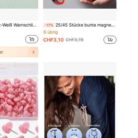
Lustiges Schwarz-Weiß Warnschild Abzeichen, kann Rucksack, Jacke, Geburtstag, Valentinstag Geschenk dekorieren, geeignet für Hemden, Jacken, Rucksäcke, Hüte, usw.
25/45 Stücke bunte magnetische Reißzwecken, Saugnapf-Reißzwecken, Kühlschrank-Magnetstifte, geeignet für Whiteboard, Tafel, Büro- und Schulbedarf
-17%
6 übrig
CHF3,10
CHF3,78
er