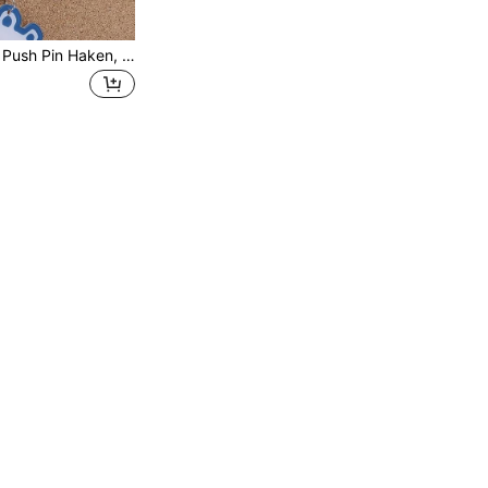
10/20/30 Stücke Push Pin Haken, Haken mit Plastikkopf und Korkplatte, dekorative Reißnägel für Fotowand, Pinnwand, Heimwand, Home Office Schulmaterial (Schwarz, Transparent, Schwarz und Transparent) Schulanfang, Schulanfang, Schulmaterial