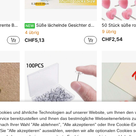
, Holz-Wand-Reißzwecken, Krallen-Nägel
Süße lächelnde Gesichter dekorative Reißzwecken, süße Pinnwand Reißzwecken, geeignet für Korkwand, verwendet für Büroorganisation oder Heimdekoration
NEW
9 übrig
4 übrig
CHF2,54
CHF5,13
okies und ähnliche Technologien auf unserer Website, um Ihnen den 
vice bereitzustellen und Ihnen das bestmögliche Webseitenerlebnis zu
nach Ihrer Wahl "Alle ablehnen", "Alle akzeptieren" oder Ihre Cookie-Ei
e "Alle akzeptieren" auswählen, werden wir alle optionalen Cookies s