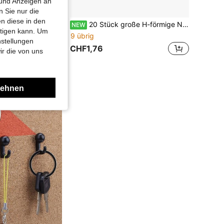
 und Anzeigen an
 Sie nur die
n diese in den
10 Stücke/20 Stücke Acryl Blumen Reißzwecken - Niedliche bunte blumenförmige Reißzwecken geeignet für Fotowand, Korkwand und Bürodekoration, mehrfarbige Blumen Reißzwecken für Pinnwand und Fotopräsentation
20 Stück große H-förmige Nägel, Kappen-Nägel, zum Positionieren und Befestigen von Korkplatten, Filzplatten usw.
NEW
htigen kann. Um
9 übrig
nstellungen
CHF1,76
ir die von uns
er
lehnen