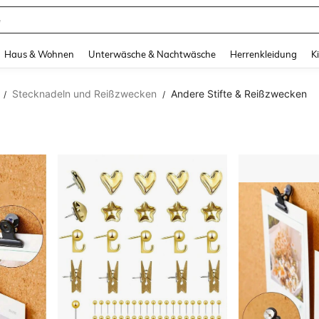
suit Damen
and down arrow keys to navigate search Zuletzt gesucht and Suche und Finde. Pr
Haus & Wohnen
Unterwäsche & Nachtwäsche
Herrenkleidung
K
Stecknadeln und Reißzwecken
Andere Stifte & Reißzwecken
/
/