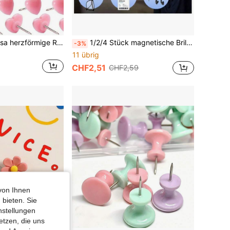
50 Stück süße rosa herzförmige Reißnägel - perfekt für Zuhause, Schule und Büro Dekoration!
1/2/4 Stück magnetische Brillen-Anti-Verlust-Brosche, multifunktionaler Brillenclip + Kopfhörerkabel-Clip, metallische S-förmige Schlossstruktur, ideal für die tägliche Aufbewahrung kleiner Gegenstände, auch das beste Geschenk für kurzsichtige Menschen, Büroangestellte und ältere Menschen
-3%
11 übrig
CHF2,51
CHF2,59
von Ihnen
 bieten. Sie
nstellungen
etzen, die uns