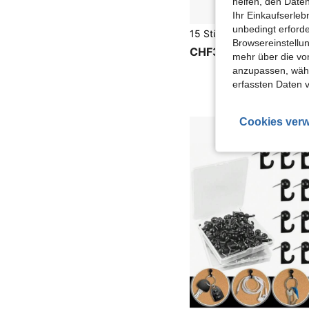
helfen, den Date
Ihr Einkaufserle
unbedingt erford
Browsereinstellun
CHF3,55
mehr über die vo
anzupassen, wähle
erfassten Daten 
Cookies verw