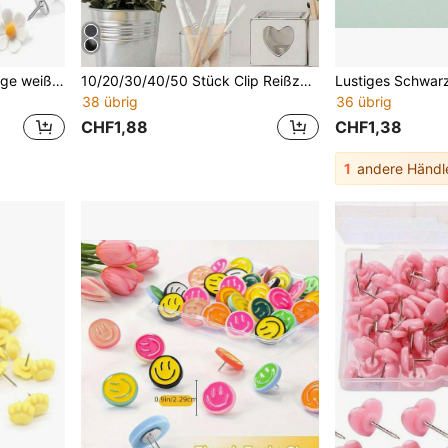
10/20 Stücke blumenförmige weiße Reißzwecken für Korkwand, dekorative Stecknadeln für Fotowand, Akzentwand, Karte, Pinnwand, Büro oder Zuhause, Whiteboard Korkwand Karte Pinnwand Foto, geeignet für die Schulanfangssaison, Schulanfangsgeschenke, Klassenzimmer Dekorationszubehör, Schulanfang
10/20/30/40/50 Stück Clip Reißzwecken, Reißzwecken Clips mit Daumenspitzen Set, Mehrzweck-Reißzwecken zum Anheften ohne Löcher für Schule, Kunstprojekte auf Korkbrett, Fotos, Dokumente auf Pinnwand, Papier auf Trennwand ohne Löcher (Schwarz), Schulsachen
38 übrig
36 übrig
CHF1,88
CHF1,38
1
andere Händl