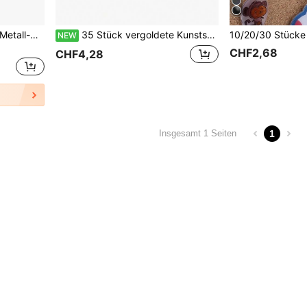
50 Stücke/Set Kunststoff-Metall-Häkelnadel Schwarze Kork Reißnägel Dekorative Reißnägel Haken Rückseite Druckknöpfe Haken für Pinnwand
35 Stück vergoldete Kunststoff-Reißzwecken, multifunktionale Büroartikel, geeignet für Korkwand-Dekoration, Pinnwand-Anordnung, Fotowand-Verschönerung, Dokumentenbefestigung, Kartenmarkierung, handgemachte DIY-Projekte, Klassenzimmer, Wohnheim und Schreibtisch-Aufbewahrung
NEW
CHF2,68
CHF4,28
1
Insgesamt 1 Seiten