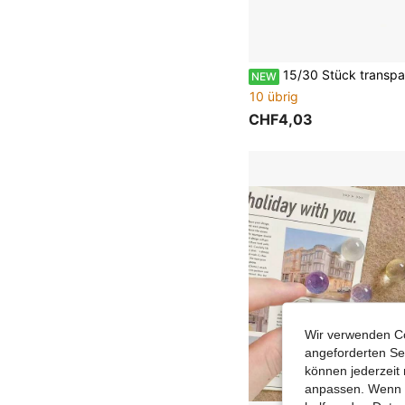
15/30 Stück transparente Bären-Krallen-Reißzwecken, neues Produkt, I-Typ-Nägel, Malerei-Befestigungsnägel
NEW
10 übrig
CHF4,03
Wir verwenden Co
angeforderten Ser
können jederzeit 
anpassen. Wenn Si