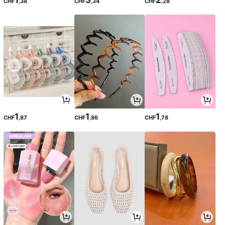
1
3
2
CHF
,38
CHF
,34
CHF
,28
1
1
1
CHF
,87
CHF
,86
CHF
,78