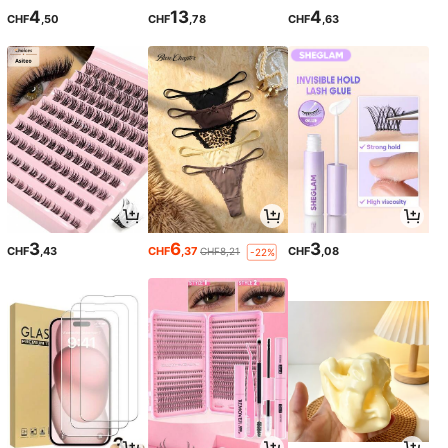
4
13
4
CHF
,50
CHF
,78
CHF
,63
3
6
3
CHF
,43
CHF
,37
CHF
,08
CHF8,21
-22%