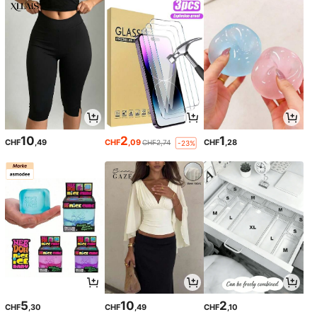
10
2
1
CHF
,49
CHF
,09
CHF
,28
CHF2,74
-23%
5
10
2
CHF
,30
CHF
,49
CHF
,10