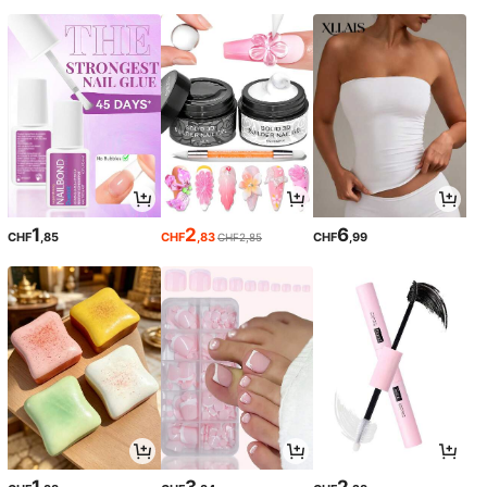
1
2
6
CHF
,85
CHF
,83
CHF
,99
CHF2,85