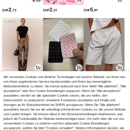
2
2
5
CHF
,72
CHF
,31
CHF
,91
31
1
15
Wir verwenden Cookies und ähnliche Technologien auf unserer Website, um Ihnen den
CHF
,99
CHF
,16
CHF
,37
von Ihnen angeforderten Service bereitzustellen und Ihnen das bestmögliche
Webseitenerlebnis zu bieten. Sie können jederzeit nach Ihrer Wahl "Alle ablehnen", "Alle
akzeptieren" oder Ihre Cookie-Einstellungen anpassen. Wenn Sie "Alle akzeptieren"
auswählen, werden wir alle optionalen Cookies setzen, die uns helfen, den
Datenverkehr zu analysieren, erweiterte Funktionen anzubieten und Inhalte und
Anzeigen an Ihr Einkaufserlebnis bei SHEIN anzupassen. Wenn Sie "Alle ablehnen"
auswählen, lassen Sie nur die unbedingt erforderlichen Cookies zu, die unsere Website
zum Laufen bringen. Sie können diese in den Browsereinstellungen deaktivieren, was
jedoch die Funktionalität der Website beeinträchtigen kann. Um mehr über die von uns
verwendeten Cookies zu erfahren und Ihre optionalen Cookie-Einstellungen
anzupassen, wählen Sie bitte "Cookies verwalten". Weitere Informationen darüber, wie