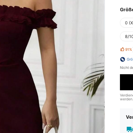
Größ
0 (
8/10
91%
Grö
Nicht d
Verdien
werden
Ve