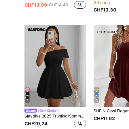
39 übrig
CHF13,99
CHF14,49
CHF13,30
5
33
#Date Kleider
Slaydiva 2025 Frühling/Sommer Neues elegantes, schmales, asymmetrisches Schulterkleid in Schwarz, geeignet für Hochzeit, Musikfestival, Party, Clubbing, Abend, Damen Sommer
CHF11,62
CHF20,24