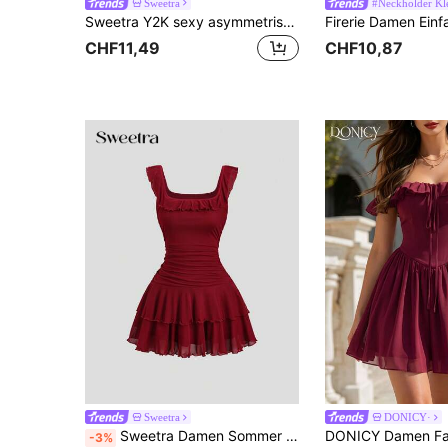
Sweetra
#Neckholder Kl
Sweetra Y2K sexy asymmetrischer Ausschnitt, strukturierter Stoff, plissiertes Knopfkleid, vielseitig, elegant, Pendlerkleid
CHF11,49
CHF10,87
Sweetra
DONICY·
Sweetra Damen Sommer Burgund Quadratischer Ausschnitt Ärmelloses Figurbetontes Mesh-Kleid mit Doppeltem Rüschensaum
-3%