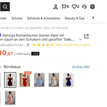
0
0
ess Enter to select.
inder
Schuhe
Schmuck & Accessoires
Beauty & Gesundheit
Gro
 den Schultern und geraffter Taille, Off-Shoulder
Elenzga Romantisches Damen Kleid mit
n-Saum an den Schultern und geraffter Taille,
oulder
SKU: sz25032833724427547
(500+ Kundenmeinungen)
10
,87
-22%
ICE AND AVAILABILITY
CHF14,00
:
Bordeaux
Großes Bild
-22%