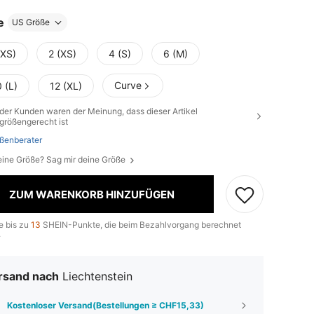
e
US Größe
XXS)
2 (XS)
4 (S)
6 (M)
Curve
 (L)
12 (XL)
der Kunden waren der Meinung, dass dieser Artikel
größengerecht ist
ßenberater
eine Größe? Sag mir deine Größe
ZUM WARENKORB HINZUFÜGEN
e bis zu
13
SHEIN-Punkte, die beim Bezahlvorgang berechnet
.
rsand nach
Liechtenstein
Kostenloser Versand(Bestellungen ≥ CHF15,33)