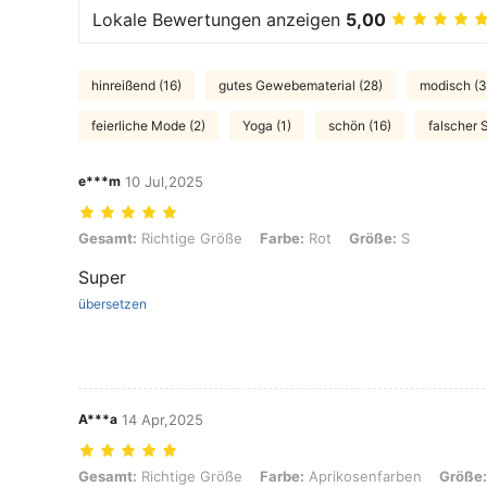
Lokale Bewertungen anzeigen
5,00
hinreißend (16)
gutes Gewebematerial (28)
modisch (3
feierliche Mode (2)
Yoga (1)
schön (16)
falscher S
e***m
10 Jul,2025
Gesamt: Richtige Größe, Farbe: Rot, Größe: S
Gesamt:
Richtige Größe
Farbe:
Rot
Größe:
S
Super
übersetzen
A***a
14 Apr,2025
Gesamt: Richtige Größe, Farbe: Aprikosenfarben, Größe: XL
Gesamt:
Richtige Größe
Farbe:
Aprikosenfarben
Größe: