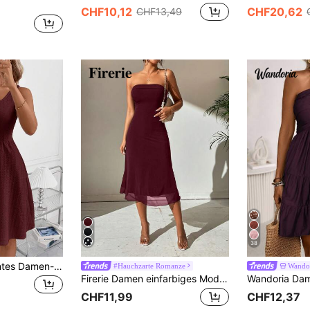
CHF10,12
CHF20,62
CHF13,49
38
SHEIN Clasi Elegantes Damen-Strickkleid in Burgunderrot, ärmellos, mit strukturiertem 3D-Muster, tailliert, A-Linie, sommerlich-lässig, im Boho-Stil, für Date, Urlaub und Pendeln
#Hauchzarte Romanze
Wando
Firerie Damen einfarbiges Mode Doppelschicht Mesh Bandeau-Top ärmellos Kleid
CHF11,99
CHF12,37