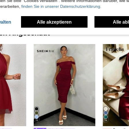
n Sie bitte "Cookies verwalten". Weitere Informationen darüber, wie w
verarbeiten,
finden Sie in unserer Datenschutzerklärung.
alten
Alle akzeptieren
Alle ab
uch Angeschaut
15
14