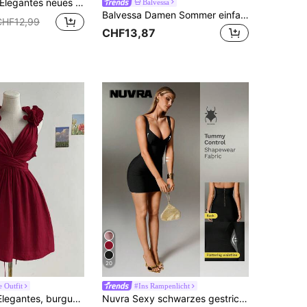
d, mit drapiertem Ausschnitt, Taillenfalten für schlanke Passform, sexy, elegant, modisch, braunes körperbetontes Mini-Kleid
Balvessa
Balvessa Damen Sommer einfarbiges Spitze V-Ausschnitt Puffärmel Lässig Kleid
CHF12,99
CHF13,87
20
 Outfit
#Ins Rampenlicht
mit Rüschen, V-Ausschnitt, rückenfreiem Design und gekreuzter Taille – perfekt für Valentinstag, Dates, Geburtstage, Urlaub oder als Vintage-Kleid.
Nuvra Sexy schwarzes gestricktes Trägerkleid ohne Ärmel, figurbetontes Party- und Urlaubskleid für Frauen