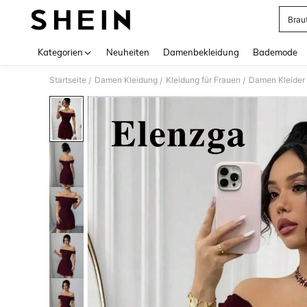
Brau
Use up 
Kategorien
Neuheiten
Damenbekleidung
Bademode
Startseite
Damen Kleidung
Kleidung für Frauen
Damen Kleider
/
/
/