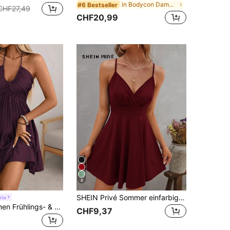
in Bodycon Damen Minikleider
#6 Bestseller
CHF27,49
CHF20,99
8
SHEIN Privé Sommer einfarbiges gestricktes ärmelloses Wickelkleid ohne Träger mit Spaghettiträgern
ria
Wandoria Damen Frühlings- & Sommerkleid aus Leinen mit Bambus-Knotendetail, Lässig Beach Kleid mit geraffter Büste, gestufte ausgestellter Rock in A-Linie Design, rückenfreies Halterkleid mit Schleifen-Krawatte, Maxikleid
CHF9,37