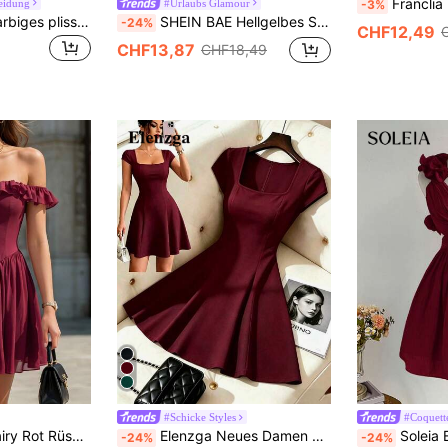
Franclia Elegantes neues Mode Braun Drapiertes Neckholder Klei
eidung
#Urlaubs Glamour
-3%
Firerie Damen Einfarbiges plissiertes Neckholder Mini Urlaubskleid
SHEIN BAE Hellgelbes Spitzenkleid Urlaubskleid Sommerkleid Sommerkleid Frühlingskleid Pastellkleid Strandkleid Damenkleid Langes Strandkleid Sommermaxi-Kleid Sommeroutfits für Frauen/Frühlingskleidung/Valentinstag-Outfit/Karneval/Strandurlaubs-Outfits
-24%
CHF12,49
CHF13,87
CHF18,49
#Schicke Styles
#Coquette
DONICY Damen Fairy Rot Rüschen Träger Mini Kleid, Chiffon Stoff mit Schleife vorne & Glockenrock, geeignet für Sommerdates und Partys
Elenzga Neues Damen Kleid mit quadratischem Kragen und Puffärmeln, figurbetonter A-Linie, hochelastischer Stoff Einfarbig, vielseitig tragbar für Büro und Lässig, taillenschmeichelnde elegante Silhouette, perfekt für Herbst/Winter
Soleia Elegantes, burgunderrotes Sommerkleid für Damen in A-Linie 
-24%
-24%