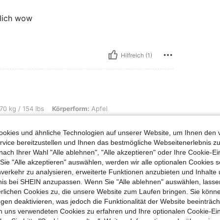
klich wow
Hilfreich (1)
lbs, Körperform: Apfel, Farbe: Königsblau, Größe: L
70 kg / 154 lbs
Körperform:
Apfel
igur
okies und ähnliche Technologien auf unserer Website, um Ihnen den 
vice bereitzustellen und Ihnen das bestmögliche Webseitenerlebnis zu
nach Ihrer Wahl "Alle ablehnen", "Alle akzeptieren" oder Ihre Cookie-Ei
e "Alle akzeptieren" auswählen, werden wir alle optionalen Cookies s
nverkehr zu analysieren, erweiterte Funktionen anzubieten und Inhalte
bnis bei SHEIN anzupassen. Wenn Sie "Alle ablehnen" auswählen, lassen
Hilfreich (1)
erlichen Cookies zu, die unsere Website zum Laufen bringen. Sie könne
gen deaktivieren, was jedoch die Funktionalität der Website beeinträc
n uns verwendeten Cookies zu erfahren und Ihre optionalen Cookie-Ei
en Ansehen