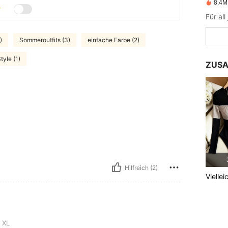
8.4M 
Für all
)
Sommeroutfits (3)
einfache Farbe (2)
tyle (1)
ZUSA
Hilfreich (2)
Viellei
XL