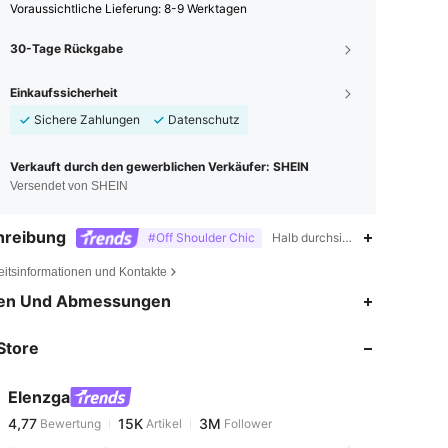
Voraussichtliche Lieferung:
8-9 Werktagen
30-Tage Rückgabe
Einkaufssicherheit
Sichere Zahlungen
Datenschutz
Verkauft durch den gewerblichen Verkäufer: SHEIN
Versendet von SHEIN
hreibung
#Off Shoulder Chic
Halb durchsichtig,Reißverschluss
eitsinformationen und Kontakte
4,77
15K
3M
en Und Abmessungen
Store
4,77
15K
3M
Elenzga
4,77
15K
3M
Bewertung
Artikel
Follower
n***0
bezahlt
Vor 1 Tag