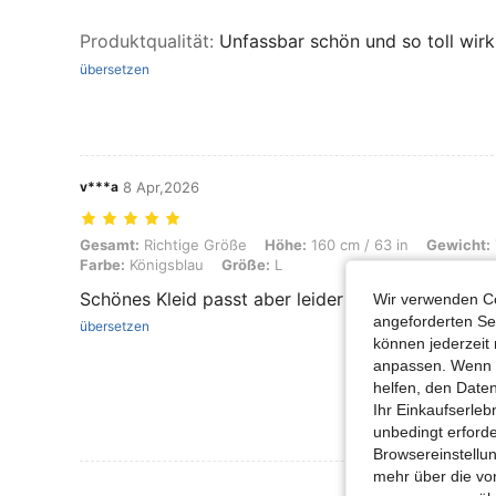
Produktqualität
:
Unfassbar schön und so toll wir
übersetzen
v***a
8 Apr,2026
Gesamt: Richtige Größe, Höhe: 160 cm / 63 in, Gewicht: 70 kg / 154 
Gesamt:
Richtige Größe
Höhe:
160 cm / 63 in
Gewicht:
Farbe:
Königsblau
Größe:
L
Schönes Kleid passt aber leider nicht zu meiner F
Wir verwenden Co
angeforderten Ser
übersetzen
können jederzeit 
anpassen. Wenn Si
helfen, den Date
Ihr Einkaufserle
unbedingt erford
Browsereinstellun
mehr über die vo
Mehr Bewertung