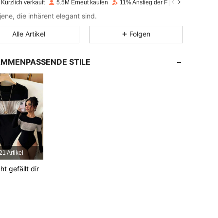
Kürzlich verkauft
5.5M Erneut kaufen
11% Anstieg der Follower
4,77
15K
3M
 jene, die inhärent elegant sind.
Alle Artikel
Folgen
4,77
15K
3M
MMENPASSENDE STILE
4,77
15K
3M
4,77
15K
3M
4,77
15K
3M
21 Artikel
4,77
15K
3M
cht gefällt dir
4,77
15K
3M