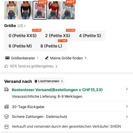
Größe
US
26 left
18 left
0
(Petite XXS)
2
(Petite XS)
4
(Petite S)
27 left
6
(Petite M)
8
(Petite L)
Größenberater
Meine Größe finden
92%
fand es größengetreu
Versand nach
Liechtenstein
Kostenloser Versand(Bestellungen ≥ CHF15,33)
Voraussichtliche Lieferung:
8-9 Werktagen
30-Tage Rückgabe
Sichere Zahlungen · Datenschutz
Verkauft und versendet durch den gewerblichen Verkäufer: SHEIN