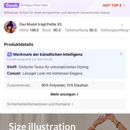
HOT
TOP 5
#Chilliges Date Night
Müheloser Schick für einen entspannten und dennoch romantischen Abend.
Das Model trägt:
Petite XS
Höhe:
168.0
Brust :
90.0
Taillenumfang:
60.0
Hüftungsumfang:
Produktdetails
Merkmale der künstlichen Intelligenz
Erstellt basierend auf den Details
Stoff:
Einfache Textur für unkompliziertes Styling.
Casual:
Lässiger Look mit müheloser Eleganz.
Zusammensetzung:
90% Polyester, 10% Elasthan
Mehr anzeigen
Sicherheitsinformationen und Kontakte