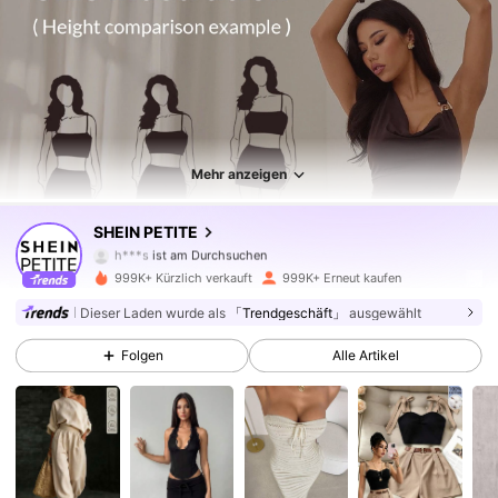
Mehr anzeigen
2.3M Follower
4,83
SHEIN PETITE
h***s
ist am Durchsuchen
2.3M Follower
4,83
999K+ Kürzlich verkauft
999K+ Erneut kaufen
Dieser Laden wurde als
「Trendgeschäft」
ausgewählt
2.3M Follower
4,83
Folgen
Alle Artikel
2.3M Follower
4,83
2.3M Follower
4,83