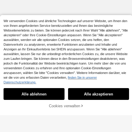
ops für Damen, Flughafen für Dame
n, Reise Flughafen, Flughafen, Flug
hafen Damen. Tailliertes Top mit Bin
dedetail
Wir verwenden Cookies und ähnliche Technologien auf unserer Website, um Ihnen den
von Ihnen angeforderten Service bereitzustellen und Ihnen das bestmögliche
Webseitenerlebnis zu bieten. Sie können jederzeit nach Ihrer Wahl "Alle ablehnen", "Alle
akzeptieren" oder Ihre Cookie-Einstellungen anpassen. Wenn Sie "Alle akzeptieren"
auswählen, werden wir alle optionalen Cookies setzen, die uns helfen, den
Datenverkehr zu analysieren, erweiterte Funktionen anzubieten und Inhalte und
Anzeigen an Ihr Einkaufserlebnis bei SHEIN anzupassen. Wenn Sie "Alle ablehnen"
auswählen, lassen Sie nur die unbedingt erforderlichen Cookies zu, die unsere Website
zum Laufen bringen. Sie können diese in den Browsereinstellungen deaktivieren, was
jedoch die Funktionalität der Website beeinträchtigen kann. Um mehr über die von uns
verwendeten Cookies zu erfahren und Ihre optionalen Cookie-Einstellungen
anzupassen, wählen Sie bitte "Cookies verwalten". Weitere Informationen darüber, wie
wir die von uns erfassten Daten verarbeiten,
finden Sie in unserer
Datenschutzerklärung.
Alle ablehnen
Alle akzeptieren
Cookies verwalten
ZUM WARENKORB HINZUFÜGEN