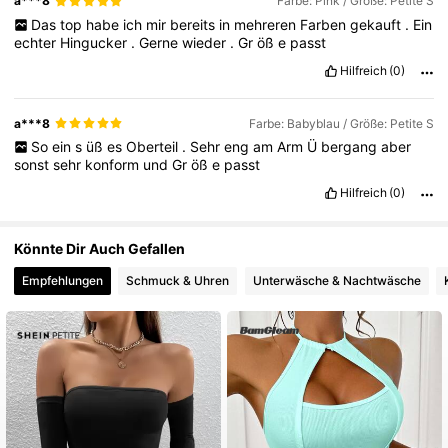
a***8
Farbe: Pink / Größe: Petite S
Das
top
habe
ich
mir
bereits
in
mehreren
Farben
gekauft
.
Ein
echter
Hingucker
.
Gerne
wieder
.
Gr
öß
e
passt
Hilfreich
(0)
a***8
Farbe: Babyblau / Größe: Petite S
So
ein
s
üß
es
Oberteil
.
Sehr
eng
am
Arm
Ü
bergang
aber
sonst
sehr
konform
und
Gr
öß
e
passt
Hilfreich
(0)
Könnte Dir Auch Gefallen
Empfehlungen
Schmuck & Uhren
Unterwäsche & Nachtwäsche