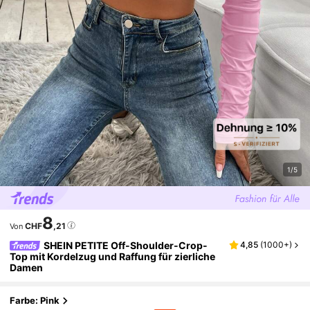
1/5
8
CHF
,21
Von
SHEIN PETITE Off-Shoulder-Crop-
4,85
(
1000+
)
Top mit Kordelzug und Raffung für zierliche
Damen
Farbe: Pink