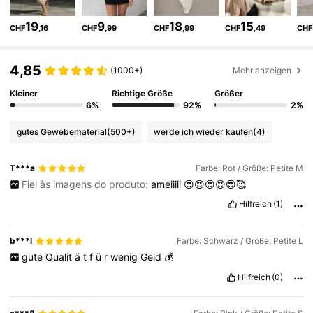
19
9
18
15
CHF
,16
CHF
,99
CHF
,99
CHF
,49
CHF
2.3M Follower
4,83
4,85
(1000+)
Mehr anzeigen
2.3M Follower
4,83
Kleiner
Richtige Größe
Größer
6%
92%
2%
gutes Gewebematerial
(500+)
werde ich wieder kaufen
(4)
2.3M Follower
4,83
T***a
Farbe: Rot / Größe: Petite M
2.3M Follower
4,83
Fiel às imagens do produto:
ameiiiii
😍😍😍😍😍🥰
Hilfreich
(1)
2.3M Follower
4,83
b***l
Farbe: Schwarz / Größe: Petite L
gute
Qualit
ä
t
f
ü
r
wenig
Geld
💰
2.3M Follower
4,83
Hilfreich
(0)