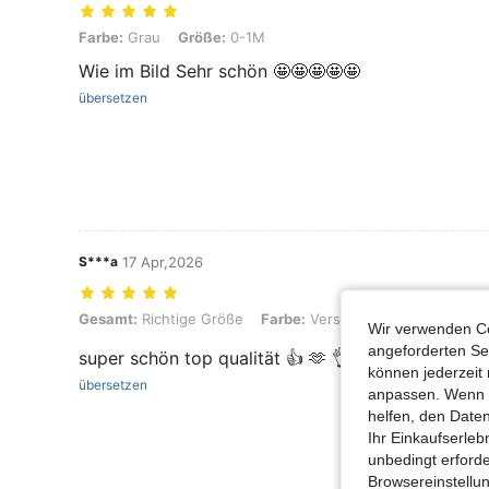
Farbe: Grau, Größe: 0-1M
Farbe:
Grau
Größe:
0-1M
Wie im Bild Sehr schön 🤩🤩🤩🤩🤩
übersetzen
S***a
17 Apr,2026
Gesamt: Richtige Größe, Farbe: Verschiedenfarbig, Größe: 3-6M
Gesamt:
Richtige Größe
Farbe:
Verschiedenfarbig
Größ
Wir verwenden Co
angeforderten Ser
super schön top qualität 👍 🫶 👌
können jederzeit 
übersetzen
anpassen. Wenn Si
helfen, den Date
Ihr Einkaufserle
unbedingt erford
Browsereinstellun