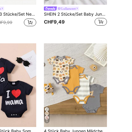
u
Lullasweet
en Baby Mädchen süßer Cartoon Muster gestrickter Romper Set, Sommer
SHEIN 2 Stücke/Set Baby Jungen süßer Hasen-Muster Langarm-Romper, Blau & Weiß Farbe, Frühling/Herbst Krabbelanzug, passender Eltern-Kind-Stil, weiches & bequemes Material
CHF9,49
F9,99
5
BrownBark 2 Stück Baby Sommer Kurzarm Bodysuit, süßes & lässiges Design, Baby Krabbel-Anzug, Geschenk zum Muttertag/Vatertag
4 Stück Baby Jungen Mädchen 0-12 Monate reine Baumwolle lässige Kurzarm süße Cartoon Baby Bodys Ganzjährig