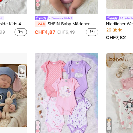
9
s
Sweetra Kids
Bebeil
 Muster, Frühling/Sommer Landstil Mode vielseitig elegant niedlich bequemes weiches Material Outfits
SHEIN Baby Mädchen Neugeborene Rosa "Ich bin das Mädchen meines Papas UND die Welt meiner Mama" süßer grafischer Aufdruck Kurzarm Romper, bezaubernde Neugeborenen Kleidung, Säuglingsoutfit, Frühling/Sommer, bequeme Lässig Kleidung, Baby Mädchen Sommer Outfit, drinnen, Outdoor, Fotografie, Feiertage, Geschenk
-24%
26 übrig
CHF4,87
,99
CHF6,49
CHF7,82
6