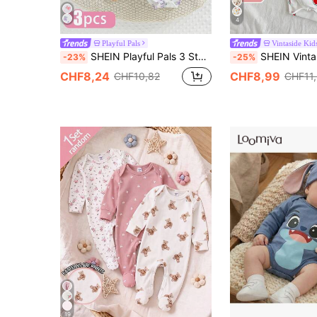
4
Playful Pals
Vintaside Kid
SHEIN Playful Pals 3 Stücke/Set Neugeborenen Lässig Süßer Bären Muster Kurzarm Romper, Mehrfarbige Kombination, Geeignet für Outdoor & Indoor Lässig, Frühling/Sommer
SHEIN Vintaside Kids 4 Stück/Set Neugeborenen Baby Mädchen Strampler, Wassermelone, Zitrone, Pilz, Kirsche
-23%
-25%
CHF8,24
CHF8,99
CHF10,82
CHF11
19