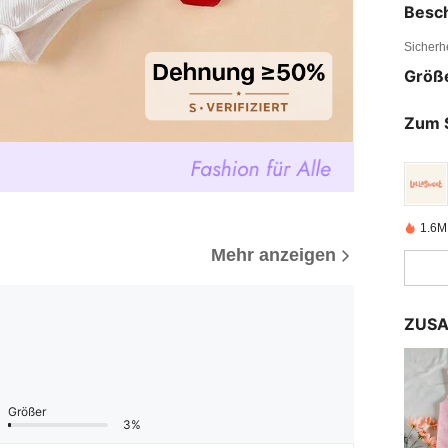
Besc
Sicherh
Größ
Zum 
1.6M 
Mehr anzeigen
ZUSA
Größer
3%