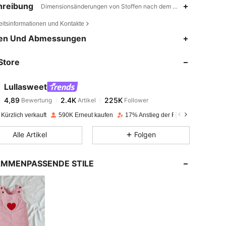
hreibung
Dimensionsänderungen von Stoffen nach dem Waschen zu Hause
eitsinformationen und Kontakte
4,89
2.4K
225K
en Und Abmessungen
Store
4,89
2.4K
225K
Lullasweet
4,89
2.4K
225K
Bewertung
Artikel
Follower
c***l
bezahlt
Vor 1 Tag
Kürzlich verkauft
590K Erneut kaufen
17% Anstieg der Follower
4,89
2.4K
225K
Alle Artikel
Folgen
4,89
2.4K
225K
MMENPASSENDE STILE
4,89
2.4K
225K
4,89
2.4K
225K