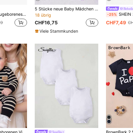
5 Stücke neue Baby Mädchen Dreieck Jumpsuit, frische Pastellfarben Serie, mehrere süße Muster, kreative Baumwolle, bequem, weich, kurz zum Krabbeln
Bebeil
ckter weicher Rundhals Langarm Herbst Romper & Mütze 2-teiliges Set
SHEIN 3 Stücke/Set Neugeboren
-25%
18 übrig
CHF16,75
CHF7,49
99
CH
Viele Stammkunden
, regulär ohne Futter, minimalistischer Baby-Bodysuit, geeignet für Vollmond-Fotoshootings, Ausflüge, Frühling und Herbst, passt für Neugeborene von 0-9 Monaten
Souflis