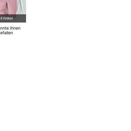
4,89
2.4K
225K
4 Artikel
4,89
2.4K
225K
nnte Ihnen
efallen
4,89
2.4K
225K