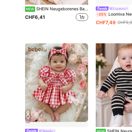
SHEIN Neugeborenes Baby Mädchen Bodysuit Blind Box 1 zufälliger Artikel aus 3 lässig süß Bär, ländlich Blumen und Kirschdruck Rundhals Langarm Fuß-Bodysuit weicher Stoff geeignet für Ausflüge im Herbst/Winter
Loomiva
NEW
Loomiva Neugeborenes Baby Jungen/Mädchen Cartoon Monster Muster gestri
-25%
CHF6,41
CHF7,49
CHF9,
SHEIN Neugeborenen Vintage gerippter Bodysuit, gerippter Strickstoff, schwarz-weiße kontrastierende breite Streifen, Langarm-Schulter-Druckknopf-Bodysuit, Bär 3D-Applikations-Dekor
Bebeilu
NEW