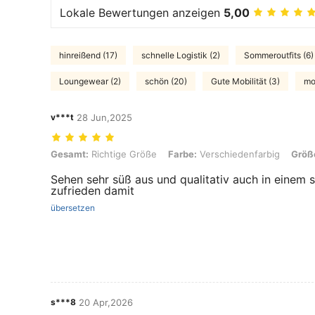
Lokale Bewertungen anzeigen
5,00
hinreißend (17)
schnelle Logistik (2)
Sommeroutfits (6)
Loungewear (2)
schön (20)
Gute Mobilität (3)
mo
v***t
28 Jun,2025
Gesamt: Richtige Größe, Farbe: Verschiedenfarbig, Größe: 3-6M
Gesamt:
Richtige Größe
Farbe:
Verschiedenfarbig
Größ
Sehen sehr süß aus und qualitativ auch in einem s
zufrieden damit
übersetzen
s***8
20 Apr,2026