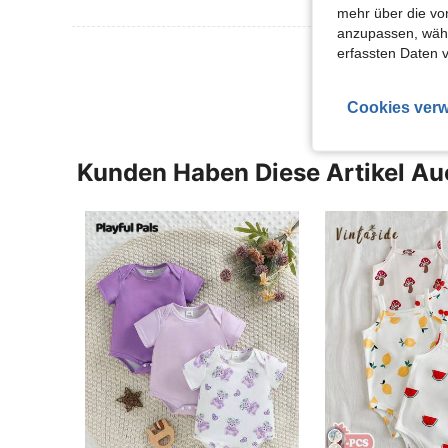
mehr über die vo
anzupassen, wähle
Mehr Bewertung
erfassten Daten 
Cookies verw
Kunden Haben Diese Artikel A