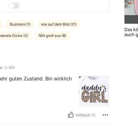
Business (1)
wie auf dem Bild (21)
Das kö
auch g
derate Dicke (2)
fällt groß aus (8)
e:
3-6M
ehr guten Zustand. Bin wirklich
Hilfreich (1)