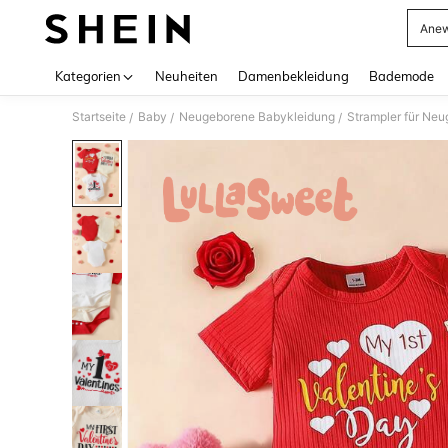
Anew
Use up 
Kategorien
Neuheiten
Damenbekleidung
Bademode
Startseite
Baby
Neugeborene Babykleidung
Strampler für Ne
/
/
/