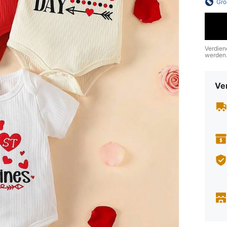
Grö
Verdien
werden
Ve