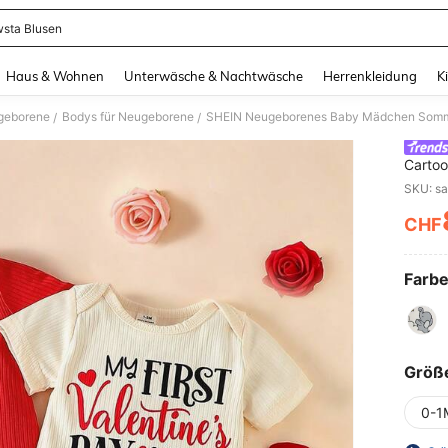
sta Blusen
and down arrow keys to navigate search Zuletzt gesucht and Suche und Finde. Pr
Haus & Wohnen
Unterwäsche & Nachtwäsche
Herrenkleidung
K
ugeborene
Bodys für Neugeborene
/
/
Carto
Weiß A
Einfac
Kleidu
CHF
PR
Kleid
Farbe
Größ
0-1