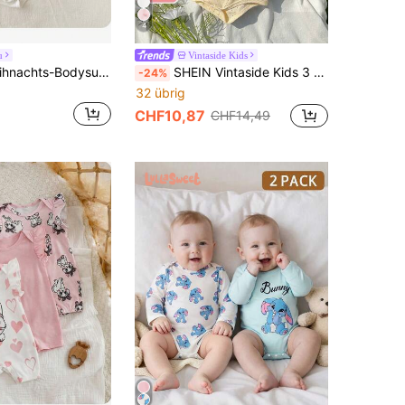
4
u
Vintaside Kids
Niedlicher Weihnachts-Bodysuit mit Cartoon-Muster für Neugeborene Baby Mädchen, langärmlig
SHEIN Vintaside Kids 3 Stücke/Set Neugeborenen Baby Jungen Lässig Kurzarm Strampler, Sommer
-24%
32 übrig
CHF10,87
CHF14,49