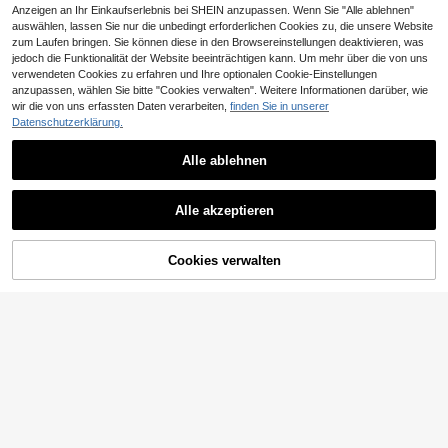
Anzeigen an Ihr Einkaufserlebnis bei SHEIN anzupassen. Wenn Sie "Alle ablehnen"
auswählen, lassen Sie nur die unbedingt erforderlichen Cookies zu, die unsere Website
zum Laufen bringen. Sie können diese in den Browsereinstellungen deaktivieren, was
jedoch die Funktionalität der Website beeinträchtigen kann. Um mehr über die von uns
verwendeten Cookies zu erfahren und Ihre optionalen Cookie-Einstellungen
anzupassen, wählen Sie bitte "Cookies verwalten". Weitere Informationen darüber, wie
wir die von uns erfassten Daten verarbeiten,
finden Sie in unserer
Datenschutzerklärung.
4
Alle ablehnen
#Retro Stile
6
DAZY Damen Loose Lässig Kunstle
Ähnliche vorrätige Artikel anzeigen
Alle ansehen
der Jacke, Regular Fit, Herbst/Wint
EMERY ROSE Damen Einfarbige Lat
19
CHF
,12
Alle akzeptieren
er
ernärmel Reißverschluss Vorne PU
21
Sorry, dieses Produkt ist ausverkauft.
CHF
,37
Lederjacke, Herbst
Muchica
Muchica Braune karierte gewebte
SHEIN LUNE Damen lässige retro B
Cookies verwalten
AUSVERKAUFT
Damenjacke mit Reißverschluss vo
lume Muster Reißverschlussjacke,
21
11
CHF
,99
CHF
,49
rne
geeignet für Herbst/Winter