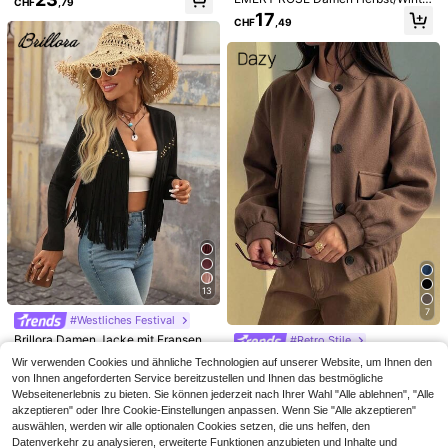
CHF
,79
r Kurzjacke mit großen Taschen un
17
CHF
,49
d Metallknöpfen in Armeegrün
#Stockholm Style
4
Ciel Poise Vintage gewaschene PU
-Leder Kragen Loose Motorradjack
32
Muchica
CHF
,62
-21%
CHF41,67
e
13
Muchica Kurze PU-Lederjacke mit
Reißverschluss und Drop-Shoulder,
7
21
#Westliches Festival
CHF
,74
Streetwear
Brillora Damen Jacke mit Fransen-
#Retro Stile
Saum in offener Front für Herbst/Wi
16
DAZY Einfarbige Stehkragen Tasch
Wir verwenden Cookies und ähnliche Technologien auf unserer Website, um Ihnen den
CHF
,98
nter in Unifarbe
en Kurze Jacke für Frauen, Herbstk
15
von Ihnen angeforderten Service bereitzustellen und Ihnen das bestmögliche
CHF
,74
-25%
CHF20,99
leidung
Webseitenerlebnis zu bieten. Sie können jederzeit nach Ihrer Wahl "Alle ablehnen", "Alle
akzeptieren" oder Ihre Cookie-Einstellungen anpassen. Wenn Sie "Alle akzeptieren"
auswählen, werden wir alle optionalen Cookies setzen, die uns helfen, den
Datenverkehr zu analysieren, erweiterte Funktionen anzubieten und Inhalte und