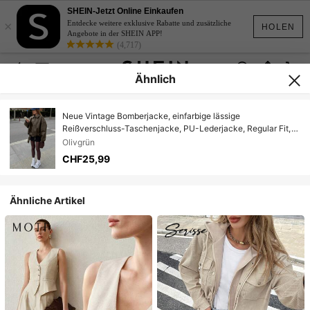
SHEIN-Jetzt Online Einkaufen
×
Entdecke weitere exklusive Rabatte und zusätzliche
HOLEN
Angebote in der SHEIN APP!
(4,717)
Ähnlich
Neue Vintage Bomberjacke, einfarbige lässige
Reißverschluss-Taschenjacke, PU-Lederjacke, Regular Fit,
Damen Winterjacke
Olivgrün
CHF25,99
Ähnliche Artikel