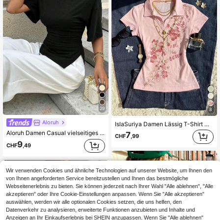
29
8
Aloruh
IslaSuriya Damen Lässig T-Shirt mit Blumenmuster, Kragen und kurzen Ärmeln
Aloruh Damen Casual vielseitiges braunes T-Shirt, Sommer T-Shirt, Rundhals T-Shirt, tailleneingeengtes asymmetrisches T-Shirt
7
CHF
,99
9
CHF
,49
Wir verwenden Cookies und ähnliche Technologien auf unserer Website, um Ihnen den
von Ihnen angeforderten Service bereitzustellen und Ihnen das bestmögliche
Webseitenerlebnis zu bieten. Sie können jederzeit nach Ihrer Wahl "Alle ablehnen", "Alle
akzeptieren" oder Ihre Cookie-Einstellungen anpassen. Wenn Sie "Alle akzeptieren"
auswählen, werden wir alle optionalen Cookies setzen, die uns helfen, den
Datenverkehr zu analysieren, erweiterte Funktionen anzubieten und Inhalte und
Anzeigen an Ihr Einkaufserlebnis bei SHEIN anzupassen. Wenn Sie "Alle ablehnen"