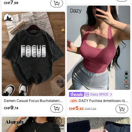
7
CHF
,99
29
Dazy SPICE
Damen Casual Focus Buchstaben Muster Gewaschen Rundhals Kurzarm T-Shirt, Frühling/Sommer/Herbst Schwarz
DAZY Fuchsia ärmelloses rückenfreies Top mit Spaghettiträgern, stilvolles Design für Musikfestivals, Valentinstag, Hochzeiten, lässige Strandurlaube, passend für Frauen im Sommer
-22%
9
5
CHF
,74
CHF
,62
CHF7,25