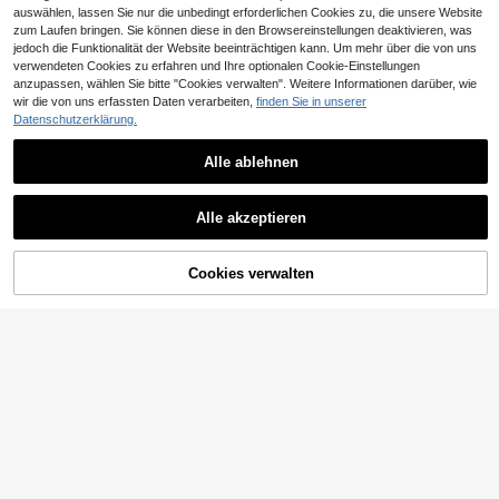
auswählen, lassen Sie nur die unbedingt erforderlichen Cookies zu, die unsere Website
zum Laufen bringen. Sie können diese in den Browsereinstellungen deaktivieren, was
jedoch die Funktionalität der Website beeinträchtigen kann. Um mehr über die von uns
verwendeten Cookies zu erfahren und Ihre optionalen Cookie-Einstellungen
anzupassen, wählen Sie bitte "Cookies verwalten". Weitere Informationen darüber, wie
wir die von uns erfassten Daten verarbeiten,
finden Sie in unserer
Datenschutzerklärung.
4
Alle ablehnen
35
1 Stück Stück Damen Sommer locker lässig Kurzarm T-Shirt Top, INS Y2K entspannter sportlicher Stil "TIRED MOMS CLUB" Grafikdruck T-Shirt Rosa
Muchica
7
CHF
,99
Alle akzeptieren
Muchica Hellgrau gestricktes, locker sitzendes Kurzarm T-Shirt für Frauen, Sommer Grau Oberteil locker sitzend, Graue Oberteile, Oversized Oberteile, bequeme Oberteile, Sommer Oberteil Damen Casual Outfits, Oversized T-Shirt mit Carmen-Ausschnitt, Damen Oberteile für den Sommer
#6 Bestseller
in Lose Basic-T-Shirts
10
Cookies verwalten
CHF
,99
ZUM WARENKORB HINZUFÜGEN