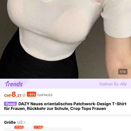
1/10
8
-41%
CHF14,03
CHF
,21
DAZY Neues orientalisches Patchwork-Design T-Shirt
für Frauen, Rückkehr zur Schule, Crop Tops Frauen
Größe
US
29 left
17 left