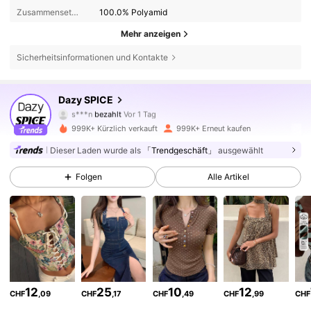
Zusammensetzung:
100.0% Polyamid
Mehr anzeigen
Sicherheitsinformationen und Kontakte
2M Follower
4,84
Dazy SPICE
s***n
bezahlt
Vor 1 Tag
v***m
ist
Vor 4 Stunden
gefolgt
999K+ Kürzlich verkauft
999K+ Erneut kaufen
2M Follower
4,84
Dieser Laden wurde als
「Trendgeschäft」
ausgewählt
Folgen
Alle Artikel
2M Follower
4,84
2M Follower
4,84
2M Follower
4,84
12
25
10
12
CHF
,09
CHF
,17
CHF
,49
CHF
,99
CHF