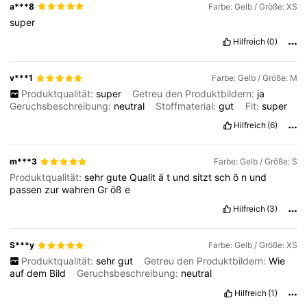
a***8
Farbe: Gelb / Größe: XS
super
Hilfreich
(0)
v***1
Farbe: Gelb / Größe: M
Produktqualität:
super
Getreu den Produktbildern:
ja
Geruchsbeschreibung:
neutral
Stoffmaterial:
gut
Fit:
super
Hilfreich
(6)
m***3
Farbe: Gelb / Größe: S
Produktqualität:
sehr
gute
Qualit
ä
t
und
sitzt
sch
ö
n
und
passen
zur
wahren
Gr
öß
e
Hilfreich
(3)
S***y
Farbe: Gelb / Größe: XS
Produktqualität:
sehr
gut
Getreu den Produktbildern:
Wie
auf
dem
Bild
Geruchsbeschreibung:
neutral
Hilfreich
(1)