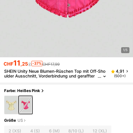
1/5
11
CHF
,25
-37%
CHF17,99
SHEIN Unity Neue Blumen-Rüschen Top mit Off-Sho
4,91
ulder Ausschnitt, Vorderbindung und geraffter
(500+)
Taille
Farbe: Heißes Pink
Größe
US
2
(XS)
4
(S)
6
(M)
8/10
(L)
12
(XL)