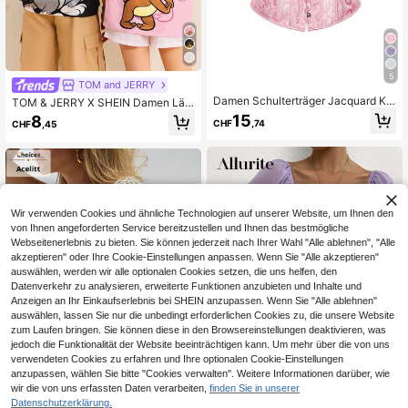
5
TOM and JERRY
Damen Schulterträger Jacquard Ko
TOM & JERRY X SHEIN Damen Läs
rsett Top mit Spitzen-Trägern, Cour
sig Cartoon Muster Rundhals Kurza
15
8
CHF
,74
CHF
,45
t-Stil formendes Top, Halloween Ko
rm T-Shirt, Sommer
stüm, Vintage Ausgeh-Top Rosa So
mmer
Wir verwenden Cookies und ähnliche Technologien auf unserer Website, um Ihnen den
von Ihnen angeforderten Service bereitzustellen und Ihnen das bestmögliche
Webseitenerlebnis zu bieten. Sie können jederzeit nach Ihrer Wahl "Alle ablehnen", "Alle
akzeptieren" oder Ihre Cookie-Einstellungen anpassen. Wenn Sie "Alle akzeptieren"
auswählen, werden wir alle optionalen Cookies setzen, die uns helfen, den
Datenverkehr zu analysieren, erweiterte Funktionen anzubieten und Inhalte und
Anzeigen an Ihr Einkaufserlebnis bei SHEIN anzupassen. Wenn Sie "Alle ablehnen"
Ähnliche vorrätige Artikel anzeigen
Alle ansehen
auswählen, lassen Sie nur die unbedingt erforderlichen Cookies zu, die unsere Website
zum Laufen bringen. Sie können diese in den Browsereinstellungen deaktivieren, was
jedoch die Funktionalität der Website beeinträchtigen kann. Um mehr über die von uns
verwendeten Cookies zu erfahren und Ihre optionalen Cookie-Einstellungen
anzupassen, wählen Sie bitte "Cookies verwalten". Weitere Informationen darüber, wie
wir die von uns erfassten Daten verarbeiten,
finden Sie in unserer
14
Datenschutzerklärung.