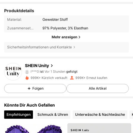
Produktdetails
Material:
Gewebter Stoff
Zusammensetzung:
97% Polyester, 3% Elasthan
Mehr anzeigen
Sicherheitsinformationen und Kontakte
545K Follower
4,81
SHEIN Unity
l***0
ist
Vor 1 Stunden
gefolgt
j***1
ist am Durchsuchen
999K+ Kürzlich verkauft
999K+ Erneut kaufen
545K Follower
4,81
Folgen
Alle Artikel
545K Follower
4,81
Könnte Dir Auch Gefallen
Empfehlungen
Schmuck & Uhren
Unterwäsche & Nachtwäsche
545K Follower
4,81