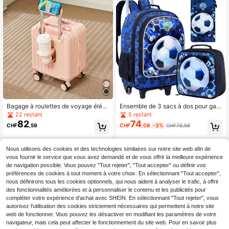
Bagage à roulettes de voyage élég
Ensemble de 3 sacs à dos pour garç
ant et léger de 14 pouces, petite val
ons avec imprimé ballon de football,
22 restant
5 restant
ise de haute qualité avec roulettes
matériau durable, chariot à roulette
82
74
CHF
,59
CHF
,08
-3%
CHF76,98
pivotantes, serrure à code, sac de v
s, poignée rétractable, sangles régl
oyage multifonctionnel pour la phot
ables, style sportif cool, pour l'école
ographie et les voyages en plein air
& les voyages
Nous utilisons des cookies et des technologies similaires sur notre site web afin de
vous fournir le service que vous avez demandé et de vous offrir la meilleure expérience
de navigation possible. Vous pouvez "Tout rejeter", "Tout accepter" ou définir vos
préférences de cookies à tout moment à votre choix. En sélectionnant "Tout accepter",
nous définirons tous les cookies optionnels, qui nous aident à analyser le trafic, à offrir
des fonctionnalités améliorées et à personnaliser le contenu et les publicités pour
compléter votre expérience d'achat avec SHEIN. En sélectionnant "Tout rejeter", vous
autorisez l'utilisation des cookies strictement nécessaires qui permettent à notre site
web de fonctionner. Vous pouvez les désactiver en modifiant les paramètres de votre
navigateur, mais cela peut affecter le fonctionnement du site web. Pour en savoir plus