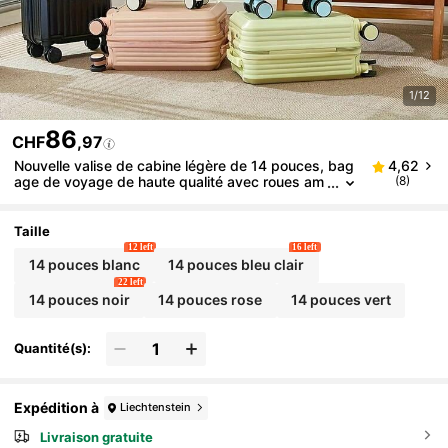
1/12
86
CHF
,97
Nouvelle valise de cabine légère de 14 pouces, bag
4,62
age de voyage de haute qualité avec roues am
(8)
ovibles, serrure à code, support pour téléphon
e, porte-gobelet, multifonction, capacité de charge
élevée, convient aux voyages en extérieur
Taille
12 left
16 left
14 pouces blanc
14 pouces bleu clair
22 left
14 pouces noir
14 pouces rose
14 pouces vert
Quantité(s):
Expédition à
Liechtenstein
Livraison gratuite