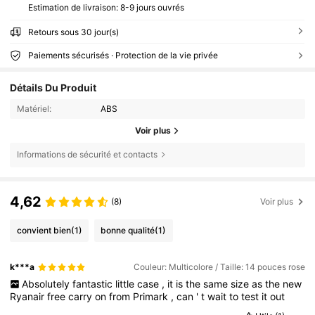
Estimation de livraison:
8-9 jours ouvrés
Retours sous 30 jour(s)
Paiements sécurisés · Protection de la vie privée
Détails Du Produit
Matériel:
ABS
Voir plus
Informations de sécurité et contacts
4,62
(8)
Voir plus
convient bien
(1)
bonne qualité
(1)
k***a
Couleur: Multicolore / Taille: 14 pouces rose
Absolutely
fantastic
little
case
,
it
is
the
same
size
as
the
new
Ryanair
free
carry
on
from
Primark
,
can
'
t
wait
to
test
it
out