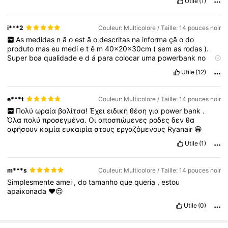
Utile
(1)
i***2
Couleur: Multicolore / Taille: 14 pouces noir
As
medidas
n
ã
o
est
ã
o
descritas
na
informa
çã
o
do
produto
mas
eu
medi
e
t
ê
m
40x20x30cm
(
sem
as
rodas
).
Super
boa
qualidade
e
d
á
para
colocar
uma
powerbank
no
interior
da
mala
porque
tem
um
cabo
que
conecta
e
d
á
para
Utile
(12)
meter
o
telem
ó
vel
a
carregar
.
e***t
Couleur: Multicolore / Taille: 14 pouces noir
Πολύ
ωραία
βαλίτσα!
Έχει
ειδική
θέση
για
power
bank
.
Όλα
πολύ
προσεγμένα.
Οι
αποσπώμενες
ροδες
δεν
θα
αφήσουν
καμία
ευκαιρία
στους
εργαζόμενους
Ryanair
😁
Utile
(1)
m***s
Couleur: Multicolore / Taille: 14 pouces noir
Simplesmente
amei
,
do
tamanho
que
queria
,
estou
apaixonada
❤️😍
Utile
(0)