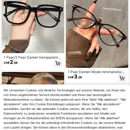
1 Paar/3 Paar Damen transparente
2
bunte geometrische Vollrand-Brillen
CHF
,58
mit flachen Gläsern, lässiger Stil, kl
assisch, personalisiert, klares Brille
1 Paar Damen Mode minimalistisch
nset, geeignet zum Lesen, Büro, Aut
3
e Katzenaugen-Brille, personalisiert
ofahren, Gaming, Business Casual,
CHF
,26
es Bügel-Design, geeignet für Schu
Damenaccessoires
le, Arbeit und Augenschutz
Wir verwenden Cookies und ähnliche Technologien auf unserer Website, um Ihnen den
von Ihnen angeforderten Service bereitzustellen und Ihnen das bestmögliche
Webseitenerlebnis zu bieten. Sie können jederzeit nach Ihrer Wahl "Alle ablehnen", "Alle
akzeptieren" oder Ihre Cookie-Einstellungen anpassen. Wenn Sie "Alle akzeptieren"
auswählen, werden wir alle optionalen Cookies setzen, die uns helfen, den
Datenverkehr zu analysieren, erweiterte Funktionen anzubieten und Inhalte und
Anzeigen an Ihr Einkaufserlebnis bei SHEIN anzupassen. Wenn Sie "Alle ablehnen"
auswählen, lassen Sie nur die unbedingt erforderlichen Cookies zu, die unsere Website
zum Laufen bringen. Sie können diese in den Browsereinstellungen deaktivieren, was