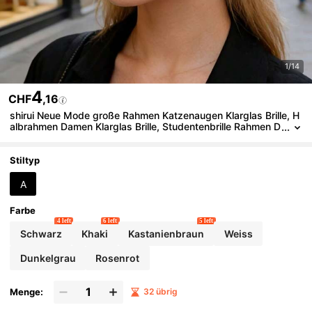
1/14
4
CHF
,16
shirui Neue Mode große Rahmen Katzenaugen Klarglas Brille, H
albrahmen Damen Klarglas Brille, Studentenbrille Rahmen D
ekoration, geeignet für den täglichen Gebrauch, Street-Styl
e und Partys
Stiltyp
A
Farbe
4 left
6 left
5 left
Schwarz
Khaki
Kastanienbraun
Weiss
Dunkelgrau
Rosenrot
Menge:
32 übrig