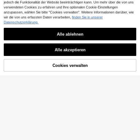
jedoch die Funktionalität der Website beeinträchtigen kann. Um mehr über die von uns
verwendeten Cookies zu erfahren und Ihre optionalen Cookie-Einstellungen
anzupassen, wählen Sie bitte "Cookies verwalten". Weitere Informationen darüber, wie
wir die von uns erfassten Daten verarbeiten,
finden Sie in unserer
Datenschutzerklärung.
1 Paar Damen-Brille mit großem Ra
Alle ablehnen
2
hmen, Polygon-PC-Bügeln, modisc
CHF
,01
-23%
CHF2,62
her Streetstyle, geeignet für Somme
r, Strandurlaub, Outdoor-Reisen, Le
Vogue Shades
oparden-Schildpatt-Boho-Stil, Urla
Alle akzeptieren
ub, Strand, Reise, Schulanfang-Ess
1 Paar Herren-Brille im Retro-Pendl
4
ential
er-Outfit, quadratisch, Schildpatt-O
CHF
,76
ptik, Streetstyle, personalisiert, mit
Cookies verwalten
ZUM WARENKORB HINZUFÜGEN
klaren Gläsern