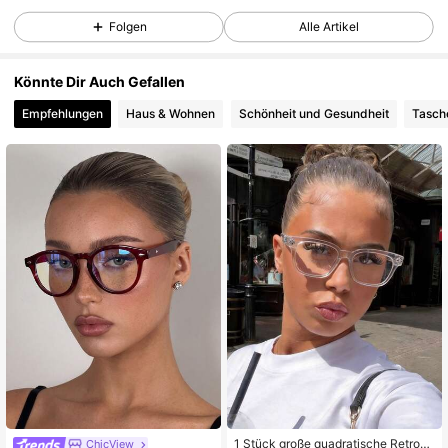
Folgen
Alle Artikel
Könnte Dir Auch Gefallen
Empfehlungen
Haus & Wohnen
Schönheit und Gesundheit
Tasch
1 Stück große quadratische Retro-B
ChicView