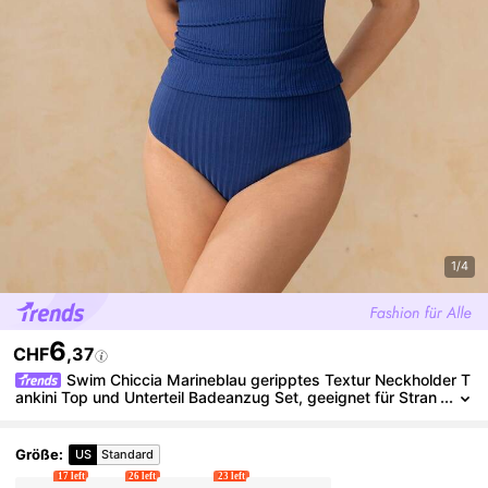
1/4
6
CHF
,37
Swim Chiccia Marineblau geripptes Textur Neckholder T
ankini Top und Unterteil Badeanzug Set, geeignet für Stran
d, Urlaub, Schwimmen Vintage Badeanzug Tankinis für Fra
uen Bescheidener Badeanzug
Größe
:
US
Standard
17 left
26 left
23 left