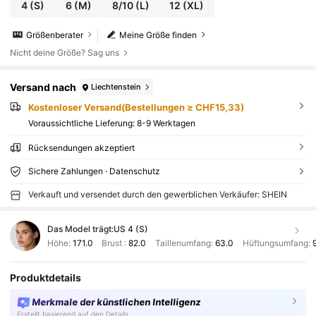
4
(S)
6
(M)
8/10
(L)
12
(XL)
Größenberater
Meine Größe finden
Nicht deine Größe? Sag uns
Versand nach
Liechtenstein
Kostenloser Versand(Bestellungen ≥ CHF15,33)
Voraussichtliche Lieferung:
8-9 Werktagen
Rücksendungen akzeptiert
Sichere Zahlungen · Datenschutz
Verkauft und versendet durch den gewerblichen Verkäufer: SHEIN
Das Model trägt:
US 4 (S)
Höhe:
171.0
Brust :
82.0
Taillenumfang:
63.0
Hüftungsumfang:
Produktdetails
Merkmale der künstlichen Intelligenz
Erstellt basierend auf den Details