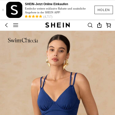
SHEIN-Jetzt Online Einkaufen
×
Entdecke weitere exklusive Rabatte und zusätzliche
HOLEN
Angebote in der SHEIN APP!
(4,717)