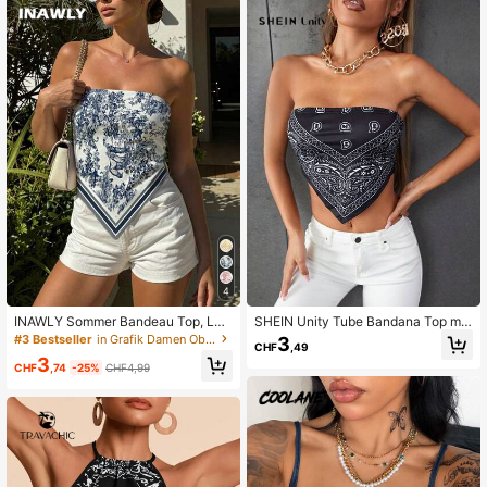
4
INAWLY Sommer Bandeau Top, Läs
SHEIN Unity Tube Bandana Top mit
sig, Mode Top, Damen Strand Top S
Paisley Muster
#3 Bestseller
in Grafik Damen Oberteile
3
CHF
,49
ommer, Urlaubs Top
3
CHF
,74
-25%
CHF4,99