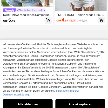
#Westliches Festival
EMERY ROSE Damen Mode Urlaubs
KARISMINA Modisches Sommerurla
Lässig bedrucktes Bandeau-Top
ub bedrucktes Tube Top für Frauen
4
5
CHF
,87
-22%
CHF6,30
CHF
,49
Wir verwenden Cookies und ähnliche Technologien auf unserer Website, um Ihnen den
von Ihnen angeforderten Service bereitzustellen und Ihnen das bestmögliche
Webseitenerlebnis zu bieten. Sie können jederzeit nach Ihrer Wahl "Alle ablehnen", "Alle
akzeptieren" oder Ihre Cookie-Einstellungen anpassen. Wenn Sie "Alle akzeptieren"
auswählen, werden wir alle optionalen Cookies setzen, die uns helfen, den
Datenverkehr zu analysieren, erweiterte Funktionen anzubieten und Inhalte und
Anzeigen an Ihr Einkaufserlebnis bei SHEIN anzupassen. Wenn Sie "Alle ablehnen"
auswählen, lassen Sie nur die unbedingt erforderlichen Cookies zu, die unsere Website
zum Laufen bringen. Sie können diese in den Browsereinstellungen deaktivieren, was
jedoch die Funktionalität der Website beeinträchtigen kann. Um mehr über die von uns
verwendeten Cookies zu erfahren und Ihre optionalen Cookie-Einstellungen
anzupassen, wählen Sie bitte "Cookies verwalten". Weitere Informationen darüber, wie
wir die von uns erfassten Daten verarbeiten,
finden Sie in unserer
Datenschutzerklärung.
Alle ablehnen
Alle akzeptieren