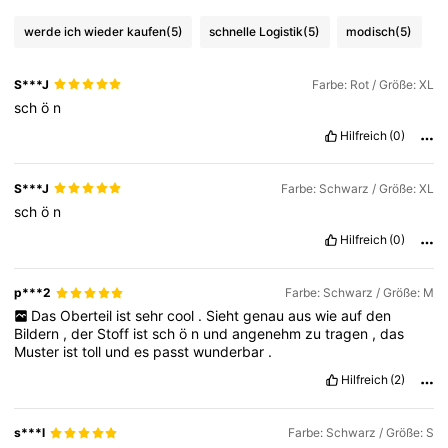
werde ich wieder kaufen
(5)
schnelle Logistik
(5)
modisch
(5)
S***J
Farbe: Rot / Größe: XL
sch
ö
n
Hilfreich
(0)
S***J
Farbe: Schwarz / Größe: XL
sch
ö
n
Hilfreich
(0)
p***2
Farbe: Schwarz / Größe: M
Das
Oberteil
ist
sehr
cool
.
Sieht
genau
aus
wie
auf
den
Bildern
,
der
Stoff
ist
sch
ö
n
und
angenehm
zu
tragen
,
das
Muster
ist
toll
und
es
passt
wunderbar
.
Hilfreich
(2)
s***l
Farbe: Schwarz / Größe: S