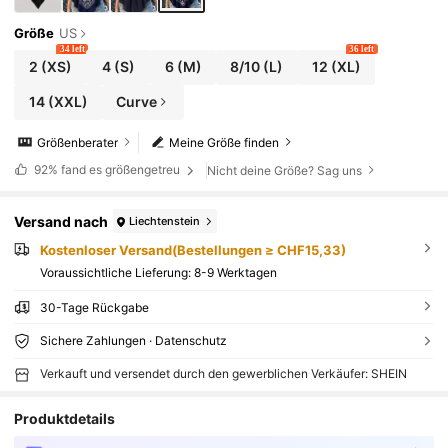
Größe
US
34 left
36 left
2
(XS)
4
(S)
6
(M)
8/10
(L)
12
(XL)
14
(XXL)
Curve
Größenberater
Meine Größe finden
92%
fand es größengetreu
Nicht deine Größe? Sag uns
Versand nach
Liechtenstein
Kostenloser Versand(Bestellungen ≥ CHF15,33)
Voraussichtliche Lieferung:
8-9 Werktagen
30-Tage Rückgabe
Sichere Zahlungen · Datenschutz
Verkauft und versendet durch den gewerblichen Verkäufer: SHEIN
Produktdetails