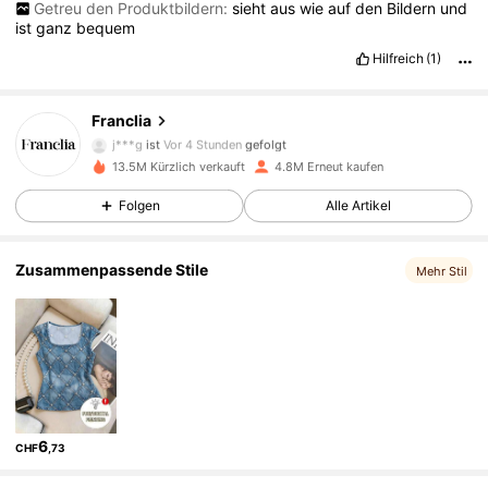
Getreu den Produktbildern:
sieht
aus
wie
auf
den
Bildern
und
ist
ganz
bequem
Hilfreich
(1)
1.6M Follower
4,72
Franclia
j***g
ist
Vor 4 Stunden
gefolgt
p***e
ist am Durchsuchen
13.5M Kürzlich verkauft
4.8M Erneut kaufen
1.6M Follower
4,72
Folgen
Alle Artikel
1.6M Follower
4,72
Zusammenpassende Stile
Mehr Stil
1.6M Follower
4,72
1.6M Follower
4,72
6
CHF
,73
1.6M Follower
4,72