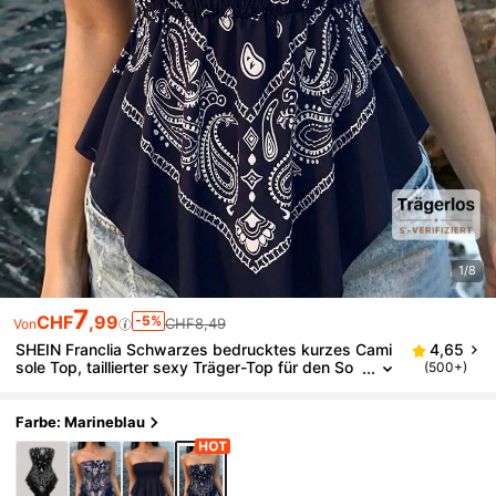
1/8
7
CHF
,99
-5%
CHF8,49
Von
SHEIN Franclia Schwarzes bedrucktes kurzes Cami
4,65
sole Top, taillierter sexy Träger-Top für den So
(500+)
mmer; Vintage bedrucktes elastisches enges k
urzes Camisole Top für den Sommer; asymmetrisch
es kurzes Camisole Neu Design ärmelloses Top für
Farbe: Marineblau
den Sommer