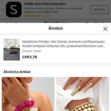
SHEIN-Jetzt Online Einkaufen
×
Entdecke weitere exklusive Rabatte und zusätzliche
HOLEN
Angebote in der SHEIN APP!
(4,717)
Ähnlich
Natürliches Peridot, roter Granat, Aventurin und Rosenquarz
Kristall Armband: Einfacher Stil, symbolisiert Reichtum und
Glück. August Geburtsstein Schmuck (Natürliche Steinfarbe
Granat / Gold
und Form können variieren)
CHF2,78
Ähnliche Artikel