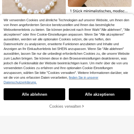
1 Stück minimalistisches, modische
s, elegantes, anspruchsvolles asym
4 übrig
metrisches Perlen-Herz-Armband,
Wir verwenden Cookies und ähnliche Technologien auf unserer Website, um Ihnen den
1
geeignet für den täglichen lässig-S
CHF
,49
-23%
CHF1,94
von Ihnen angeforderten Service bereitzustellen und Ihnen das bestmögliche
til von Frauen, Partys, Musikfestiva
Webseitenerlebnis zu bieten. Sie können jederzeit nach Ihrer Wahl "Alle ablehnen", "Alle
ls, Strandurlaub, Urlaubsgeschenk
akzeptieren" oder Ihre Cookie-Einstellungen anpassen. Wenn Sie "Alle akzeptieren"
Ein Stück modisches & minimalistis
ches französisches Vintage-elegan
auswählen, werden wir alle optionalen Cookies setzen, die uns helfen, den
XunSpirit
#4 Bestseller
in Gelbgold Frauen Perlenarmbänder
tes Armband aus falschen Perlen fü
Datenverkehr zu analysieren, erweiterte Funktionen anzubieten und Inhalte und
Opal Perlenarmband - Verstellbares
2
r Frauen, geeignet für Tanzpartys u
CHF
,26
Anzeigen an Ihr Einkaufserlebnis bei SHEIN anzupassen. Wenn Sie "Alle ablehnen"
Armband für Frauen
40 übrig
nd Bankett-Outfit-Accessoires
auswählen, lassen Sie nur die unbedingt erforderlichen Cookies zu, die unsere Website
2
CHF
,66
zum Laufen bringen. Sie können diese in den Browsereinstellungen deaktivieren, was
jedoch die Funktionalität der Website beeinträchtigen kann. Um mehr über die von uns
verwendeten Cookies zu erfahren und Ihre optionalen Cookie-Einstellungen
anzupassen, wählen Sie bitte "Cookies verwalten". Weitere Informationen darüber, wie
wir die von uns erfassten Daten verarbeiten,
finden Sie in unserer
Datenschutzerklärung.
Ähnliche vorrätige Artikel anzeigen
Alle ansehen
Quinn Jewelry
Alle ablehnen
Alle akzeptieren
Liebes-Zauber Original Kristall Arm
Sorry, dieses Produkt ist ausverkauft.
1 Stück Damen Mond Glänzendes
band, Selbstliebe offenbart wahre L
2 übrig
Schutzarmband, verstellbare Läng
22 übrig
iebe (Natürliches Material mit Farbv
2
e, Geschenk
Cookies verwalten
AUSVERKAUFT
ariationen)
CHF
,76
-21%
CHF3,53
2
CHF
,78