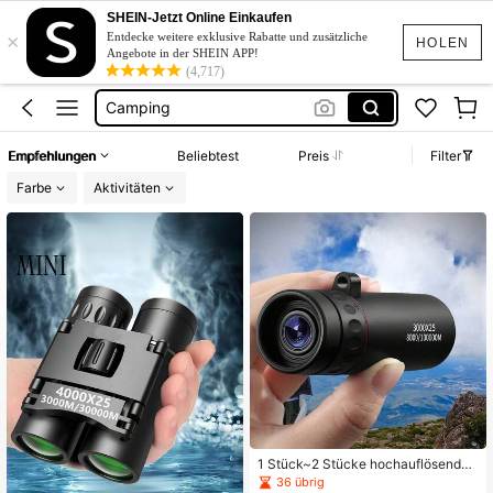
Fernglas
SHEIN-Jetzt Online Einkaufen
×
Teleskop
Entdecke weitere exklusive Rabatte und zusätzliche
HOLEN
Angebote in der SHEIN APP!
Camping
(4,717)
Kamera
Zoom
Empfehlungen
Beliebtest
Preis
Filter
Fernglas
Farbe
Aktivitäten
1 Stück~2 Stücke hochauflösendes
Fernrohr für Erwachsene mit großer
36 übrig