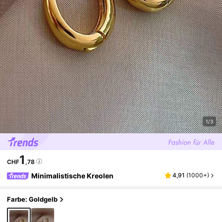
1/3
1
CHF
,78
Minimalistische Kreolen
4,91
(
1000+
)
Farbe: Goldgelb