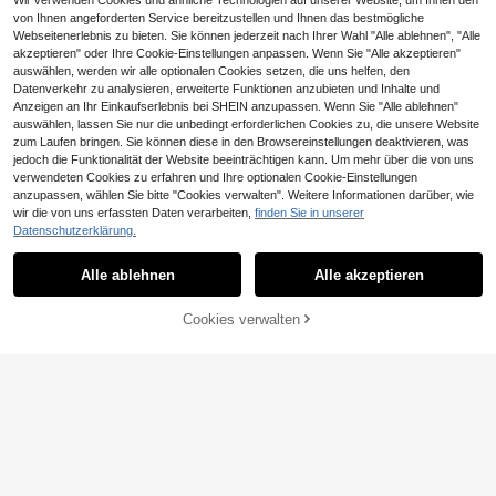
Wir verwenden Cookies und ähnliche Technologien auf unserer Website, um Ihnen den
von Ihnen angeforderten Service bereitzustellen und Ihnen das bestmögliche
Webseitenerlebnis zu bieten. Sie können jederzeit nach Ihrer Wahl "Alle ablehnen", "Alle
akzeptieren" oder Ihre Cookie-Einstellungen anpassen. Wenn Sie "Alle akzeptieren"
CHF0,70 sparen
auswählen, werden wir alle optionalen Cookies setzen, die uns helfen, den
Datenverkehr zu analysieren, erweiterte Funktionen anzubieten und Inhalte und
Hochwertige 925 Sterling Silber mit
Anzeigen an Ihr Einkaufserlebnis bei SHEIN anzupassen. Wenn Sie "Alle ablehnen"
18K Gold überzogene Kristall Mode
#2 Bestseller
in Gold Frauen Ohrmanschetten
auswählen, lassen Sie nur die unbedingt erforderlichen Cookies zu, die unsere Website
Kreis Creolen Ohrringe für Frauen H
2
ochzeit Party Geschenk Vielseitiger
zum Laufen bringen. Sie können diese in den Browsereinstellungen deaktivieren, was
CHF
,31
-23%
CHF3,01
Schmuck
jedoch die Funktionalität der Website beeinträchtigen kann. Um mehr über die von uns
verwendeten Cookies zu erfahren und Ihre optionalen Cookie-Einstellungen
anzupassen, wählen Sie bitte "Cookies verwalten". Weitere Informationen darüber, wie
wir die von uns erfassten Daten verarbeiten,
finden Sie in unserer
Datenschutzerklärung.
OBOVAY 18K vergoldete hypoallerg
ene Edelstahl-Ohrringe - glatte poli
38 übrig
Alle ablehnen
Alle akzeptieren
erte Oberfläche, farbbeständig, beq
1
uem und vielseitig, geeignet für den
CHF
,50
-15%
CHF1,78
täglichen Gebrauch oder Partys, ele
Cookies verwalten
ZUM WARENKORB HINZUFÜGEN
gantes Geschenk für Frauen