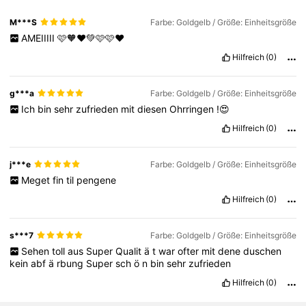
M***S
Farbe: Goldgelb / Größe: Einheitsgröße
AMEIIIII
🩷🧡❤️💚🩷🩷❤️
Hilfreich
(0)
g***a
Farbe: Goldgelb / Größe: Einheitsgröße
Ich
bin
sehr
zufrieden
mit
diesen
Ohrringen
!😍
Hilfreich
(0)
j***e
Farbe: Goldgelb / Größe: Einheitsgröße
Meget
fin
til
pengene
Hilfreich
(0)
s***7
Farbe: Goldgelb / Größe: Einheitsgröße
Sehen
toll
aus
Super
Qualit
ä
t
war
ofter
mit
dene
duschen
kein
abf
ä
rbung
Super
sch
ö
n
bin
sehr
zufrieden
Hilfreich
(0)