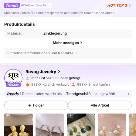
HOT
TOP 3
#Chilliges Date Night
Müheloser Schick für einen entspannten und dennoch romantischen Abend.
Produktdetails
Material:
Zinklegierung
Mehr anzeigen
Sicherheitsinformationen und Kontakte
84K Follower
4,88
Rovog Jewelry
e***s
ist
Vor 5 Stunden
gefolgt
a***s
ist am Durchsuchen
999K+ Kürzlich verkauft
999K+ Erneut kaufen
84K Follower
4,88
Dieser Laden wurde als
「Trendgeschäft」
ausgewählt
Folgen
Alle Artikel
84K Follower
4,88
84K Follower
4,88