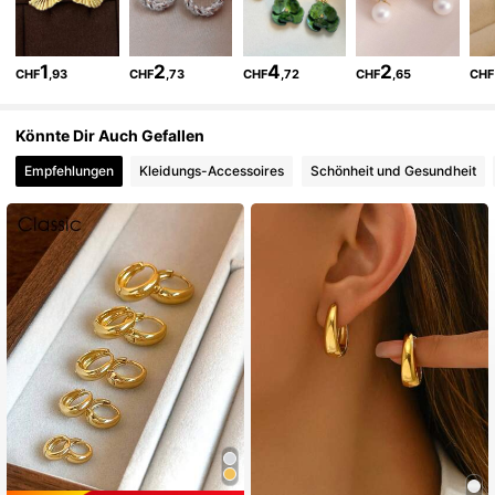
84K Follower
4,88
1
2
4
2
CHF
,93
CHF
,73
CHF
,72
CHF
,65
CHF
84K Follower
4,88
Könnte Dir Auch Gefallen
Empfehlungen
Kleidungs-Accessoires
Schönheit und Gesundheit
84K Follower
4,88
84K Follower
4,88
84K Follower
4,88
84K Follower
4,88
84K Follower
4,88