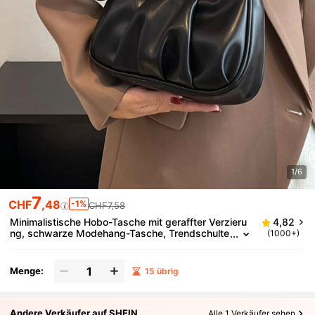
1/6
7
CHF
,48
-1%
CHF7,58
Minimalistische Hobo-Tasche mit geraffter Verzieru
4,82
ng, schwarze Modehang-Tasche, Trendschulte
(1000+)
rtasche, Unterarmtasche, Ketten-Umhängetasc
he, Damentasche, japanischer Stil
Menge:
15 übrig
Andere Verkäufer auf SHEIN
Alle 1 Verkäufer sehen