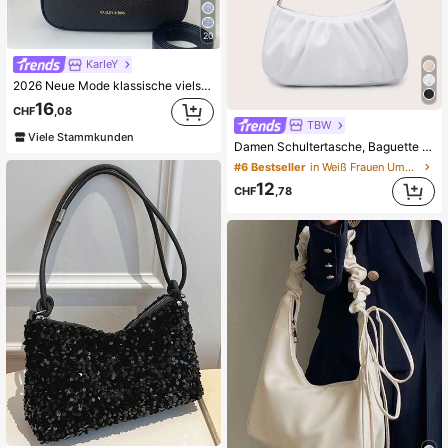
20
KarIeY
2026 Neue Mode klassische vielseitige Buchstaben Grafik Design einfarbige PU Material Umhängetasche, geeignet für Einkaufen, Y2K Unterarmtasche, Trendtasche für Mädchen
16
CHF
,08
TBW
Viele Stammkunden
Damen Schultertasche, Baguette Tasche, PU-Stoff mit Falten, multifunktionale Vorderseite mit Kettenverzierung, minimalistisch und vielseitig, geeignet für Pendeln, Einkaufen und Ausflüge.
#6 Bestseller
in Weiß Frauen Umhängetaschen
12
CHF
,78