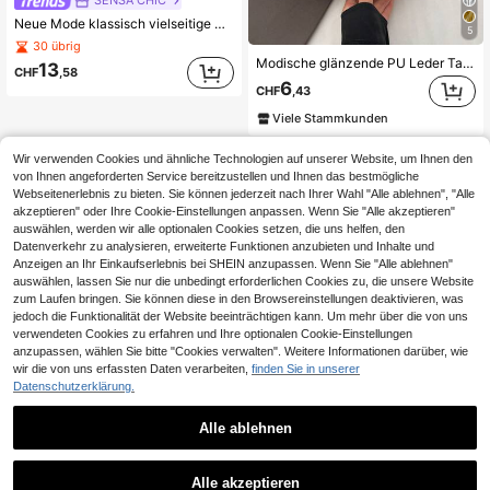
Neue Mode klassisch vielseitige M Buchstaben Muster PU wasserdichter Stoff Umhängetasche, bedrucktes Design Metall Kette Dekor Baguette Tasche, Damen Umhängetasche, geeignet für Einkaufen, Pendeln, Reisen
5
30 übrig
Modische glänzende PU Leder Tasche in Mondsichelform für Frauen, minimalistischer Schultertasche mit einfarbigem plissiertem Design
13
CHF
,58
6
CHF
,43
Viele Stammkunden
Wir verwenden Cookies und ähnliche Technologien auf unserer Website, um Ihnen den
von Ihnen angeforderten Service bereitzustellen und Ihnen das bestmögliche
Webseitenerlebnis zu bieten. Sie können jederzeit nach Ihrer Wahl "Alle ablehnen", "Alle
akzeptieren" oder Ihre Cookie-Einstellungen anpassen. Wenn Sie "Alle akzeptieren"
auswählen, werden wir alle optionalen Cookies setzen, die uns helfen, den
Datenverkehr zu analysieren, erweiterte Funktionen anzubieten und Inhalte und
Anzeigen an Ihr Einkaufserlebnis bei SHEIN anzupassen. Wenn Sie "Alle ablehnen"
auswählen, lassen Sie nur die unbedingt erforderlichen Cookies zu, die unsere Website
zum Laufen bringen. Sie können diese in den Browsereinstellungen deaktivieren, was
jedoch die Funktionalität der Website beeinträchtigen kann. Um mehr über die von uns
verwendeten Cookies zu erfahren und Ihre optionalen Cookie-Einstellungen
anzupassen, wählen Sie bitte "Cookies verwalten". Weitere Informationen darüber, wie
wir die von uns erfassten Daten verarbeiten,
finden Sie in unserer
Datenschutzerklärung.
Alle ablehnen
Alle akzeptieren