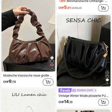
Minimalistische Umhänge- und Schultertasche in Sichelform, vielseitig einsetzbar
-22%
5
CHF
,01
CHF6,45
4
Modische klassische neue große Kapazität Slouchy künstlerische Handtasche Nischendesign Unterarmtasche Premium schick vielseitige Schulter- und Umhängetasche kleine Tragetasche
9
CHF
,70
8
SENSA CHIC
Vintage Winter Mode plissierte PU-Leder Schultertasche, Damen Handtasche, Umhängetasche, geeignet für Mädchen, Studenten, Büroangestellte, Pendeln, tägliche Kombination, Lässig, Einkaufen, Reisen, Geschenk.
14
CHF
,13