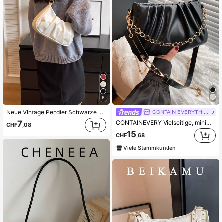
293 Follower
4,82
293 Follower
4,82
6
CONTAIN EVERYTHING
Neue Vintage Pendler Schwarze Einfache Plissee Wolken Umhängetasche
CONTAINEVERY Vielseitige, minimalistische, plissierte Umhängetasche in Unifarbe
7
CHF
,08
15
CHF
,68
Viele Stammkunden