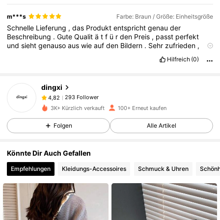
m***s
Farbe: Braun / Größe: Einheitsgröße
Schnelle
Lieferung
,
das
Produkt
entspricht
genau
der
Beschreibung
.
Gute
Qualit
ä
t
f
ü
r
den
Preis
,
passt
perfekt
und
sieht
genauso
aus
wie
auf
den
Bildern
.
Sehr
zufrieden
,
werde
hier
wieder
bestellen
!
Hilfreich
(0)
293 Follower
4,82
dingxi
293 Follower
4,82
o***n
ist
Vor 1 Tag
gefolgt
293 Follower
4,82
3K+ Kürzlich verkauft
100+ Erneut kaufen
293 Follower
4,82
Folgen
Alle Artikel
293 Follower
4,82
Könnte Dir Auch Gefallen
293 Follower
4,82
Empfehlungen
Kleidungs-Accessoires
Schmuck & Uhren
Schönh
293 Follower
4,82
293 Follower
4,82
293 Follower
4,82