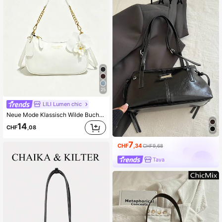
25
LILI Lumen chic
Neue Mode Klassisch Wilde Buchstaben Dekor Design Einfarbig Wasserdichtes PU Material Halbmond Umhängetasche/Unterarmbeutel, Geeignet für Einkaufen
14
CHF
,08
7
CHF
,34
CHF9,68
Taya