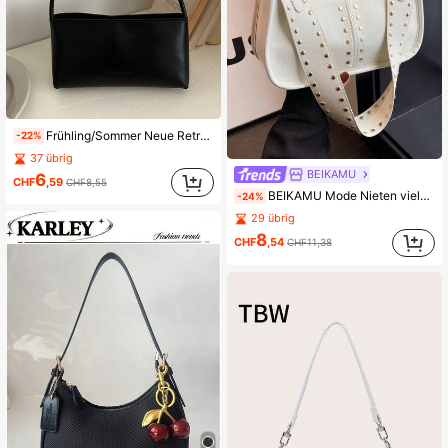
Frühling/Sommer Neue Retro Mode Baguette Tasche, Reißverschlussöffnung, Leicht Minimalistisch, Einfarbige weiche Oberfläche, Kleine Kapazität Schulter-Unterarm Tasche
-22%
37 übrig
BEIKAMU
6
CHF
,59
CHF8,55
BEIKAMU Mode Nieten vielseitige Damen Umhängetasche, Reißverschluss Verschluss PU Patchwork Unterarm Tasche, geeignet für Universität, Pendeln, Einkaufen, Spazierengehen, täglichen Gebrauch
-24%
29 übrig
8
CHF
,54
CHF11,38