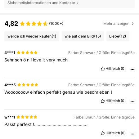
Sicherheitsinformationen und Kontakte
4,82
(1000+)
Mehr anzeigen
werde ich wieder kaufen
(1)
wie auf dem Bild
(15)
Liebe
(12)
4***1
Farbe: Schwarz / Größe: Einheitsgröße
Sehr
sch
ö
n
i
love
it
very
much
Hilfreich
(0)
4***5
Farbe: Schwarz / Größe: Einheitsgröße
Wooooooow
einfach
perfekt
genau
wie
beschrieben
!
Hilfreich
(0)
w***l
Farbe: Braun / Größe: Einheitsgröße
Passt
perfekt
!…………………………………….
Hilfreich
(0)