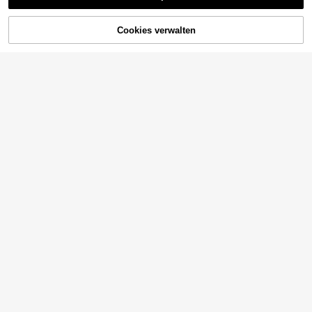
Cookies verwalten
ZUM WARENKORB HINZUFÜGEN