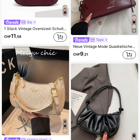
Sia
1 Stück Vintage Oversized-Schultertasche, geeignet für Date, Straße, Party, in Weinrot, retro inspirierte Tasche für Frauen
9
11
CHF
,58
Taya
Neue Vintage Mode Quadratische Tasche, Reißverschluss, Lederriemen Schleife Dekoration, Leicht Minimalistisch, Einfarbig Doppelte Griff Schultertasche, Geeignet für Damen Alltag, Pendeln, Arbeit, Urlaub und Studenten
9
CHF
,21
SENSA CHIC