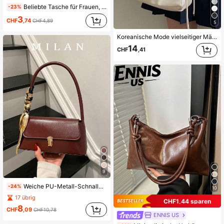
Beliebte Tasche für Frauen, neue Modetrends in koreanischem Stil, Handtasche mit Schultergurt in kleinen quadratischen Form
-23%
3
CHF
,74
CHF4,89
5
Koreanische Mode vielseitiger Mädchen Pendler Hochwertiger weicher plissierter Leder Wolken Umhängetasche, Große Kapazität verstellbarer Riemen, geeignet für Frühling/Sommer Lässig, Party, Geschenk
14
CHF
,41
9
Weiche PU-Metall-Schnallen-Dekoration Vintage Muschel Baguette Tasche Damen Schultertasche Neue Damen Tasche Kleine Handtasche Kleine quadratische Tasche
-24%
10
17 übrig
CHF1,44 sparen
8
CHF
,09
CHF10,78
ENNIS US