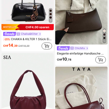
7
CHF4,00 sparen
Chaika&Kilter
CHAIKA & KILTER 1 Stück Einfarbige, glänzende PU-Material Schultertasche, modische Damen Bowling Tasche mit großem Fassungsvermögen, Doppelgriff Design mit Reißverschluss, geeignet für täglichen und Outdoor-Gebrauch (wird mit Anhänger verkauft)
-21%
13
14
CHF
,39
CHF18,39
ChicMix
Elegante einfarbige Handtasche mit Anhänger, klassisch vielseitige Mode Buchstaben Dekor Damen Schulter Umhängetasche, geeignet für Einkaufen, Geldbörse, junge Damen, Studentinnen, Neuvermählte, Büromitarbeiter. Ideal für Büro, Schule, Arbeit, Geschäft
10
CHF
,78