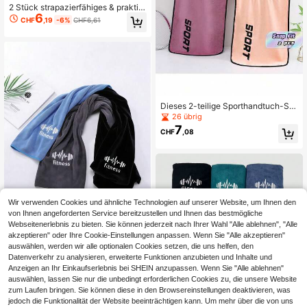
2 Stück strapazierfähiges & praktis
6
ches Fitness Handtuch Set: Ultralei
CHF
,19
-6%
CHF6,61
chtes Nackenhängendes Sporttuc
h, Fitness Ausrüstung Matte Handtu
ch mit Eckentaschen, weich saugfä
hig schnelltrocknend, stilvolle besti
ckte Gym Handtücher, 30 x 110 cm
extra lange Größe und 40 x 95 cm T
aschenentwurf, geeignet für Outdoo
r Laufen, Fitness Ausrüstung, Sport
Abwischen, Gym, Laufen, Training,
Dieses 2-teilige Sporthandtuch-Set
Yoga, Outdoor Aktivitäten
ist schnelltrocknend, leicht, schwei
26 übrig
ßabsorbierend und weich, geeignet
7
CHF
,08
für Männer und Frauen. Es ist eine i
deale Wahl für Fitnessstudios, Laufe
n, Training, Yoga, Outdoor-Aktivität
en, Heimfitness, Reisen und täglich
e Übungen. Es ist auch ein Muss-ha
ben Geschenk für den Sommer.
Wir verwenden Cookies und ähnliche Technologien auf unserer Website, um Ihnen den
von Ihnen angeforderten Service bereitzustellen und Ihnen das bestmögliche
Webseitenerlebnis zu bieten. Sie können jederzeit nach Ihrer Wahl "Alle ablehnen", "Alle
8
akzeptieren" oder Ihre Cookie-Einstellungen anpassen. Wenn Sie "Alle akzeptieren"
auswählen, werden wir alle optionalen Cookies setzen, die uns helfen, den
2 Stück/1 Stück Fitness Handtuch
3
Set, Sporthandtuch, super weiches
Datenverkehr zu analysieren, erweiterte Funktionen anzubieten und Inhalte und
CHF
,72
Mikrofaser Handtuch, Schweiß Han
Anzeigen an Ihr Einkaufserlebnis bei SHEIN anzupassen. Wenn Sie "Alle ablehnen"
dtuch Halter und Fitness Ausrüstun
auswählen, lassen Sie nur die unbedingt erforderlichen Cookies zu, die unsere Website
g Matte Handtuch Kombination, Clu
zum Laufen bringen. Sie können diese in den Browsereinstellungen deaktivieren, was
b Handtuch, leicht und bequem, sch
jedoch die Funktionalität der Website beeinträchtigen kann. Um mehr über die von uns
weißabsorbierend, mit Eckenöse u