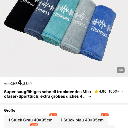
1/6
4
CHF
,88
Von
Super saugfähiges schnell trocknendes Mikr
4,86
(
1000+
)
ofaser-Sporttuch, extra großes dickes 4
0x95 cm Mehrfarben-Schweißtuch für F
itnessstudio, Yoga, Laufen, Tennis, Schwim
men, Camping, Mehrzweck-Strand- und Po
Größe
ol-Handtuch, Unisex Party Outdoor Accesso
2 left
3 left
ire
1 Stück Grau 40x95cm
1 Stück blau 40x95cm
3 left