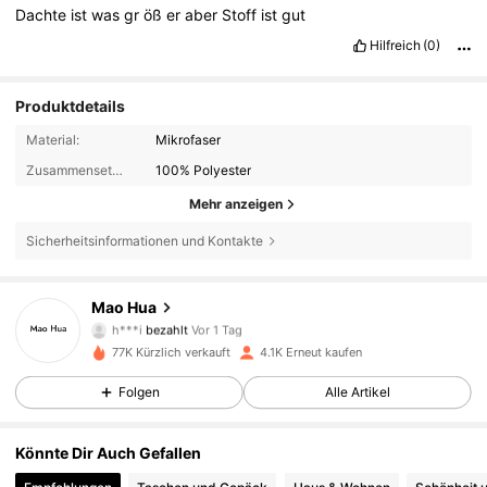
Dachte
ist
was
gr
öß
er
aber
Stoff
ist
gut
Hilfreich
(0)
Produktdetails
Material:
Mikrofaser
Zusammensetzung:
100% Polyester
Mehr anzeigen
Sicherheitsinformationen und Kontakte
Mao Hua
253 Follower
4,79
h***i
bezahlt
Vor 1 Tag
77K Kürzlich verkauft
4.1K Erneut kaufen
253 Follower
4,79
Folgen
Alle Artikel
Könnte Dir Auch Gefallen
253 Follower
4,79