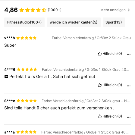
4,86
(1000+)
Mehr anzeigen
Fitnessstudio
(100+)
werde ich wieder kaufen
(5)
Sport
(13)
v***h
Farbe: Verschiedenfarbig / Größe: 2 Stück Grau
Super
Hilfreich
(0)
4***6
Farbe: Verschiedenfarbig / Größe: 1 Stück Grau 40x95cm
Perfekt
f
ü
rs
Ger
ä
t
.
Sohn
hat
sich
gefreut
Hilfreich
(0)
S***e
Farbe: Verschiedenfarbig / Größe: 2 Stück grau + blau
Sind
tolle
Handt
ü
cher
auch
perfekt
zum
verschenken
.
Hilfreich
(0)
s***a
Farbe: Verschiedenfarbig / Größe: 1 Stück Grau 40x95cm