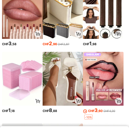
3
2
1
CHF
,58
CHF
,96
CHF
,98
CHF2,97
1
8
3
CHF
,18
CHF
,88
CHF
,60
CHF4,00
-10%