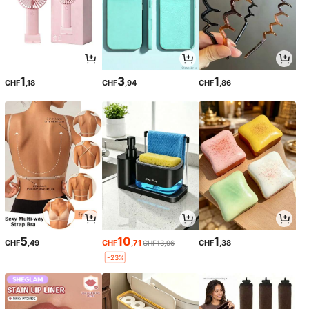
1
3
1
CHF
,18
CHF
,94
CHF
,86
5
10
1
CHF
,49
CHF
,71
CHF
,38
CHF13,96
-23%