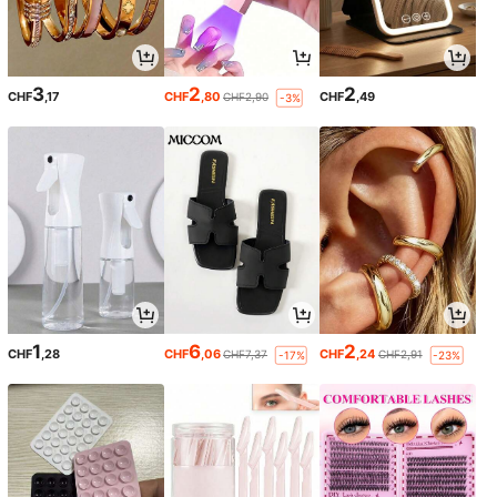
3
2
2
CHF
,17
CHF
,80
CHF
,49
CHF2,90
-3%
1
6
2
CHF
,28
CHF
,06
CHF
,24
CHF7,37
CHF2,91
-17%
-23%