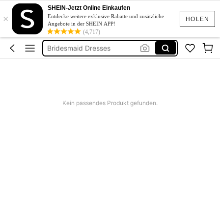
Squishies
SHEIN-Jetzt Online Einkaufen
×
Linen
Entdecke weitere exklusive Rabatte und zusätzliche
HOLEN
Angebote in der SHEIN APP!
Schwimmanzug Sport
(4,717)
Bridesmaid Dresses
Burkini
Squishies
Linen
Kein passendes Produkt gefunden.