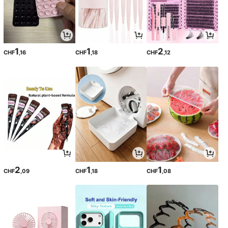
1
1
2
CHF
,16
CHF
,18
CHF
,12
2
1
1
CHF
,09
CHF
,18
CHF
,08