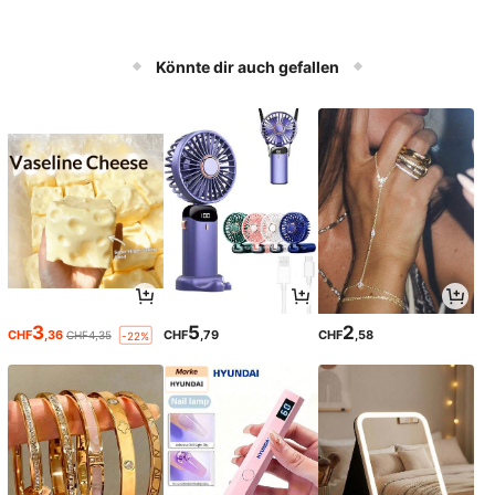
Könnte dir auch gefallen
3
5
2
CHF
,36
CHF
,79
CHF
,58
CHF4,35
-22%