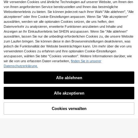
Wir verwenden Cookies und ähnliche Technologien auf unserer Website, um Ihnen den
von Ihnen angeforderten Service bereitzustellen und Ihnen das bestmögliche
Webseitenerlebnis zu bieten. Sie können jederzeit nach Ihrer Wahl "Alle ablehnen", "Alle
akzeptieren" oder Ihre Cookie-Einstellungen anpassen. Wenn Sie "Alle akzeptieren"
auswählen, werden wir alle optionalen Cookies setzen, die uns helfen, den
Datenverkehr zu analysieren, erweiterte Funktionen anzubieten und Inhalte und
Anzeigen an Ihr Einkaufserlebnis bei SHEIN anzupassen. Wenn Sie "Alle ablehnen"
auswählen, lassen Sie nur die unbedingt erforderlichen Cookies zu, die unsere Website
zum Laufen bringen. Sie können diese in den Browsereinstellungen deaktivieren, was
jedoch die Funktionalität der Website beeinträchtigen kann. Um mehr über die von uns
verwendeten Cookies zu erfahren und Ihre optionalen Cookie-Einstellungen
anzupassen, wählen Sie bitte "Cookies verwalten". Weitere Informationen darüber, wie
wir die von uns erfassten Daten verarbeiten,
finden Sie in unserer
Datenschutzerklärung.
11
4
Alle ablehnen
CHF1,36 sparen
Manfinity CasualCool
VORANTS
Manfinity CasualCool Herren Jacqu
Alle akzeptieren
ard-Stoff Tanktop, Schwarz Somm
#4 Bestseller
in Startseite Herren Tanktops
Herren Sommer einfarbiges Kurzar
er Lässig Städtetrip Rundhals Bequ
m Casual Pendler Knopf Polohemd,
12
#4 Bestseller
in Business - Geschäftspendeln Herren Poloshirts
CHF
,49
em Lässig Party Einfach Büro Kleid
geeignet für Golfsport, schwarzes P
4
ung Yamamoto Ärmellos Top, Urlau
CHF
,12
-24%
CHF5,48
Cookies verwalten
ZUM WARENKORB HINZUFÜGEN
olohemd
b