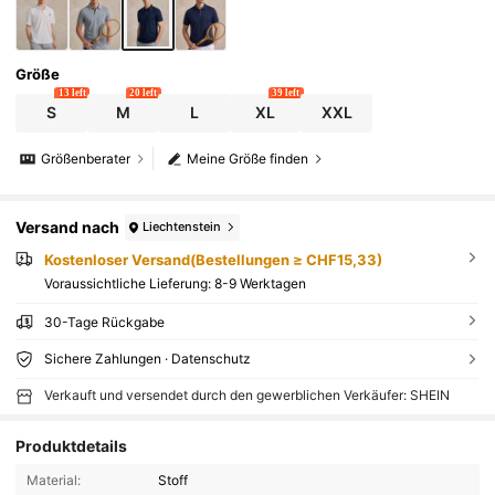
Größe
13 left
20 left
39 left
S
M
L
XL
XXL
Größenberater
Meine Größe finden
Versand nach
Liechtenstein
Kostenloser Versand(Bestellungen ≥ CHF15,33)
Voraussichtliche Lieferung:
8-9 Werktagen
30-Tage Rückgabe
Sichere Zahlungen · Datenschutz
Verkauft und versendet durch den gewerblichen Verkäufer: SHEIN
Produktdetails
Material:
Stoff