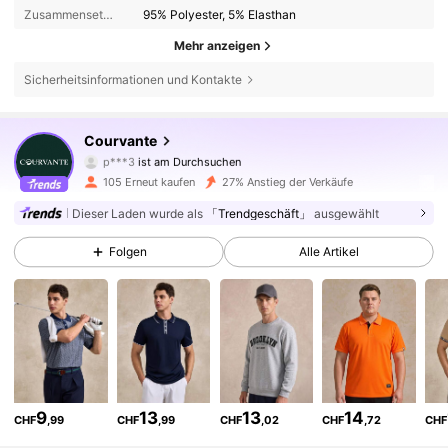
Zusammensetzung:
95% Polyester, 5% Elasthan
Mehr anzeigen
Sicherheitsinformationen und Kontakte
1.1K Follower
4,60
Courvante
p***3
ist am Durchsuchen
1.1K Follower
4,60
105 Erneut kaufen
27% Anstieg der Verkäufe
Dieser Laden wurde als
「Trendgeschäft」
ausgewählt
1.1K Follower
4,60
Folgen
Alle Artikel
1.1K Follower
4,60
1.1K Follower
4,60
1.1K Follower
4,60
9
13
13
14
CHF
,99
CHF
,99
CHF
,02
CHF
,72
CHF
1.1K Follower
4,60