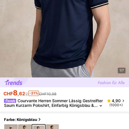
1/7
8
CHF
,62
-21%
CHF10,98
Courvante Herren Sommer Lässig Gestreifter
4,90
Saum Kurzarm Poloshirt, Einfarbig Königsblau &
(1000+)
Kontrast, Für Golf Tennis, Business Pendeln Min
imalistisch & Boyfriend
Farbe: Königsblau