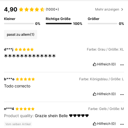
1.1K Follower
4,60
4,90
(1000+)
Mehr anzeigen
Kleiner
Richtige Größe
Größer
1.1K Follower
4,60
0%
100%
0%
passt zu allem
(1)
1.1K Follower
4,60
d***j
Farbe: Grau / Größe: XL
1.1K Follower
4,60
🌟🌟🌟🌟🌟🌟🌟🌟🌟🌟🌟🌟🌟
Hilfreich
(0)
b***o
Farbe: Königsblau / Größe: L
Todo
correcto
Hilfreich
(0)
n***4
Farbe: Gelb / Größe: M
Product quality:
Grazie
shein
Belle
❤️❤️❤️❤️❤️
Hilfreich
(0)
Vom selben Artikel