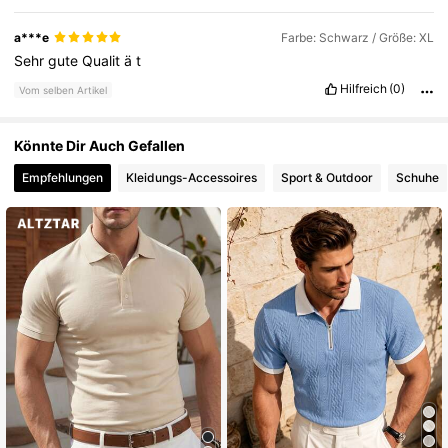
a***e
Farbe: Schwarz / Größe: XL
Sehr
gute
Qualit
ä
t
Hilfreich
(0)
Vom selben Artikel
Könnte Dir Auch Gefallen
Empfehlungen
Kleidungs-Accessoires
Sport & Outdoor
Schuhe