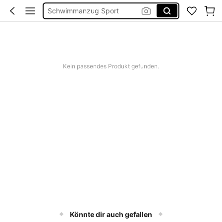
Bridesmaid Dresses
Burkini
Squishies
Linen
Kein passendes Produkt gefunden.
Könnte dir auch gefallen