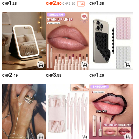
1
2
1
CHF
,28
CHF
,80
CHF
,38
CHF2,90
-3%
2
3
1
CHF
,49
CHF
,58
CHF
,26