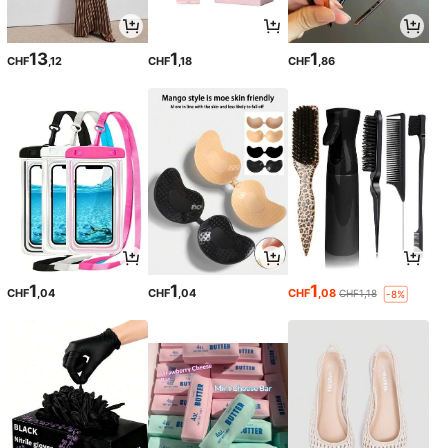
13
1
1
CHF
,12
CHF
,18
CHF
,86
1
1
1
CHF
,04
CHF
,04
CHF
,08
CHF1,18
-8%