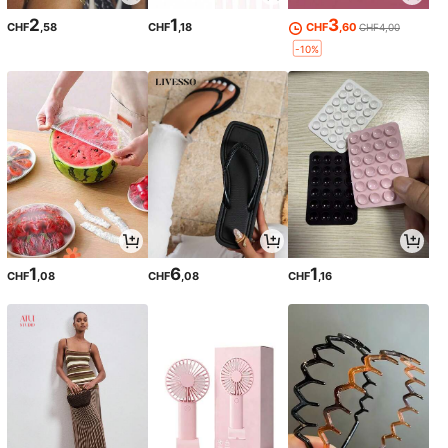
2
1
3
CHF
,58
CHF
,18
CHF
,60
CHF4,00
-10%
1
6
1
CHF
,08
CHF
,08
CHF
,16