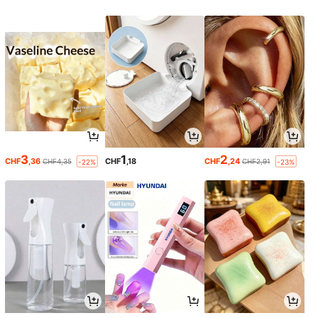
3
1
2
CHF
,36
CHF
,18
CHF
,24
CHF4,35
CHF2,91
-22%
-23%