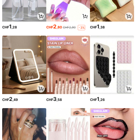
1
2
1
CHF
,28
CHF
,80
CHF
,38
CHF2,90
-3%
2
3
1
CHF
,49
CHF
,58
CHF
,26