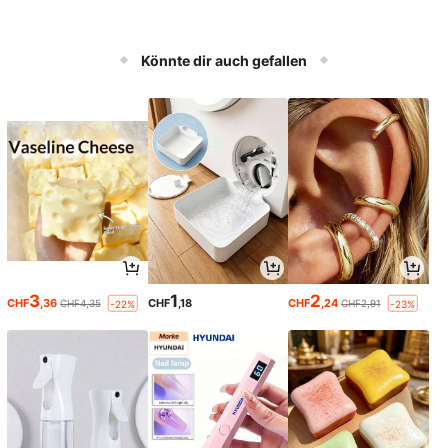
Könnte dir auch gefallen
3
1
2
CHF
,36
CHF
,18
CHF
,24
CHF4,35
CHF2,91
-22%
-23%