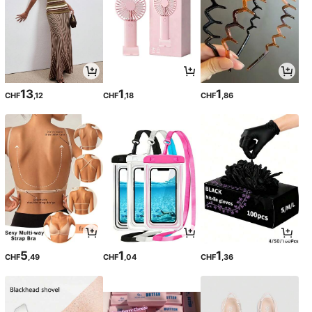
13
1
1
CHF
,12
CHF
,18
CHF
,86
5
1
1
CHF
,49
CHF
,04
CHF
,36