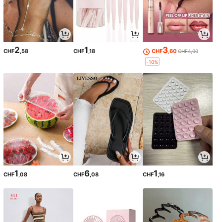
2
1
3
CHF
,58
CHF
,18
CHF
,60
CHF4,00
-10%
1
6
1
CHF
,08
CHF
,08
CHF
,16