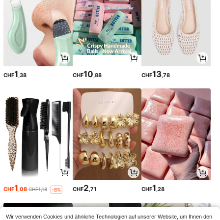
1
10
13
CHF
,38
CHF
,88
CHF
,78
1
2
1
CHF
,08
CHF
,71
CHF
,28
CHF1,18
-8%
Wir verwenden Cookies und ähnliche Technologien auf unserer Website, um Ihnen den