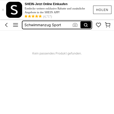
SHEIN-Jetzt Online Einkaufen
×
Squishies
Entdecke weitere exklusive Rabatte und zusätzliche
HOLEN
Angebote in der SHEIN APP!
Linen
(4,717)
Schwimmanzug Sport
Bridesmaid Dresses
Burkini
Squishies
Kein passendes Produkt gefunden.
Linen