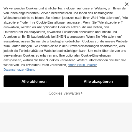
den Alltag, Frühling/Sommer
Wir verwenden Cookies und ähnliche Technologien auf unserer Website, um Ihnen den
von Ihnen angeforderten Service bereitzustellen und Ihnen das bestmögliche
Webseitenerlebnis zu bieten. Sie können jederzeit nach Ihrer Wahl "Alle ablehnen", "Alle
akzeptieren" oder Ihre Cookie-Einstellungen anpassen. Wenn Sie "Alle akzeptieren"
auswählen, werden wir alle optionalen Cookies setzen, die uns helfen, den
Datenverkehr zu analysieren, erweiterte Funktionen anzubieten und Inhalte und
Anzeigen an Ihr Einkaufserlebnis bei SHEIN anzupassen. Wenn Sie "Alle ablehnen"
auswählen, lassen Sie nur die unbedingt erforderlichen Cookies zu, die unsere Website
zum Laufen bringen. Sie können diese in den Browsereinstellungen deaktivieren, was
jedoch die Funktionalität der Website beeinträchtigen kann. Um mehr über die von uns
verwendeten Cookies zu erfahren und Ihre optionalen Cookie-Einstellungen
anzupassen, wählen Sie bitte "Cookies verwalten". Weitere Informationen darüber, wie
VORANTS
wir die von uns erfassten Daten verarbeiten,
finden Sie in unserer
10
Datenschutzerklärung.
Herren Cargo Shorts mit weitem Bu
Ähnliche vorrätige Artikel anzeigen
Alle ansehen
nd und Kordelzug, Gesäßtaschen m
4
#1 Bestseller
in Grafik Herren Shorts
AXEPEAK
it Klappe, Schwarz
7
Alle ablehnen
Alle akzeptieren
AXEPEAK Lose Herren Shorts mit B
CHF
,94
Sorry, dieses Produkt ist ausverkauft.
PAVTROS
8
uchstaben-Patch-Detail, Streifenb
CHF
,99
-22%
CHF11,60
PAVTROS Herren Shorts mit bestic
esatz und Kordelzug in der Taille, S
18
ktem Design, Doppellagigem Bund,
Cookies verwalten
AUSVERKAUFT
chul- und Streetwear-Stil
CHF
,01
PAVTROS
Tasche, locker geschnitten, Casual
PAVTROS Herren Retro Amerikanis
Shorts mit schwarzem Grafik-Must
21
cher Street-Style Kuhflecken Loos
er, Herren Jogger Shorts, Streetwe
CHF
,87
e Wide Leg Shorts
ar Shorts, Schwarze Basketball Sh
orts