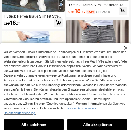
1 Stück Herren Slim Fit Stretch Jea
ns in Blau
4
18
CHF
,37
-23%
CHF24,09
1 Stück Herren Blaue Slim Fit Stretc
h Jeans mit Reißverschlusstaschen
18
CHF
,74
Wir verwenden Cookies und ähnliche Technologien auf unserer Website, um Ihnen den
von Ihnen angeforderten Service bereitzustellen und Ihnen das bestmögliche
Webseitenerlebnis zu bieten. Sie können jederzeit nach Ihrer Wahl "Alle ablehnen", "Alle
akzeptieren" oder Ihre Cookie-Einstellungen anpassen. Wenn Sie "Alle akzeptieren"
auswählen, werden wir alle optionalen Cookies setzen, die uns helfen, den
Datenverkehr zu analysieren, erweiterte Funktionen anzubieten und Inhalte und
Anzeigen an Ihr Einkaufserlebnis bei SHEIN anzupassen. Wenn Sie "Alle ablehnen"
auswählen, lassen Sie nur die unbedingt erforderlichen Cookies zu, die unsere Website
zum Laufen bringen. Sie können diese in den Browsereinstellungen deaktivieren, was
jedoch die Funktionalität der Website beeinträchtigen kann. Um mehr über die von uns
verwendeten Cookies zu erfahren und Ihre optionalen Cookie-Einstellungen
anzupassen, wählen Sie bitte "Cookies verwalten". Weitere Informationen darüber, wie
Herren Mode Destroyed Patch Skin
wir die von uns erfassten Daten verarbeiten,
finden Sie in unserer
ny Jeans, Denimhosen
26
Datenschutzerklärung.
CHF
,49
Herren verwaschen blaue Skinny J
eans mit Elastik, klassische Slim Fit
20
Alle ablehnen
Alle akzeptieren
CHF
,99
Stretch Denimhose, hellblau im Use
d-Look