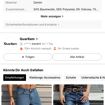
Material:
Denim
Zusammensetzung:
54% Baumwolle, 36% Polyester, 9% Viskose, 1% Elasthan
Mehr anzeigen
Sicherheitsinformationen und Kontakte
QuarKem
562 Follower
4,57
v***s
bezahlt
Vor 1 Tag
70K+ Kürzlich verkauft
1K+ Erneut kaufen
562 Follower
4,57
Folgen
Alle Artikel
Könnte Dir Auch Gefallen
562 Follower
4,57
Empfehlungen
Kleidungs-Accessoires
Schuhe
Unterwäsche & N
562 Follower
4,57
562 Follower
4,57