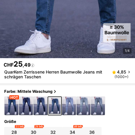
1/4
25
CHF
,49
QuarKem Zerrissene Herren Baumwolle Jeans mit
4,85
schrägen Taschen
(1000+)
Farbe: Mittele Waschung
Größe
11 left
26 left
40 left
28
30
32
34
36