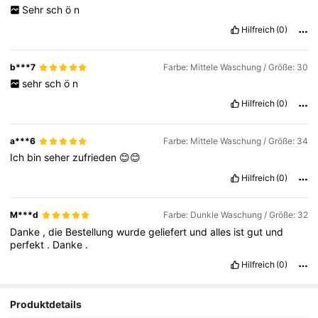
Sehr
sch
ö
n
Hilfreich
(0)
b***7
Farbe: Mittele Waschung / Größe: 30
sehr
sch
ö
n
Hilfreich
(0)
a***6
Farbe: Mittele Waschung / Größe: 34
Ich
bin
seher
zufrieden
😊😊
Hilfreich
(0)
M***d
Farbe: Dunkle Waschung / Größe: 32
Danke
,
die
Bestellung
wurde
geliefert
und
alles
ist
gut
und
perfekt
.
Danke
.
Hilfreich
(0)
Produktdetails