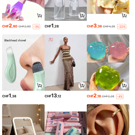
2
1
3
CHF
,80
CHF
,28
CHF
,36
CHF2,90
CHF4,35
-3%
-22%
1
13
2
CHF
,38
CHF
,12
CHF
,18
CHF2,28
-4%