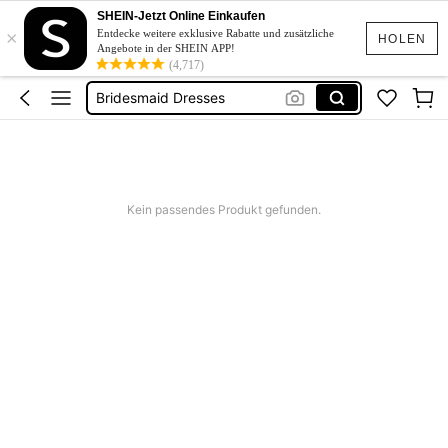
Squishies
SHEIN-Jetzt Online Einkaufen
×
Linen
Entdecke weitere exklusive Rabatte und zusätzliche
HOLEN
Angebote in der SHEIN APP!
Schwimmanzug Sport
(4,717)
Bridesmaid Dresses
Burkini
Squishies
Linen
Kein passendes Produkt gefunden.