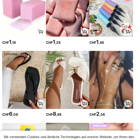
1
1
1
CHF
,18
CHF
,28
CHF
,48
6
8
2
CHF
,08
CHF
,88
CHF
,58
Wir verwenden Cookies und ähnliche Technologien auf unserer Website, um Ihnen den