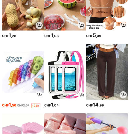
1
1
5
CHF
,28
CHF
,08
CHF
,49
1
1
14
CHF
,56
CHF
,04
CHF
,99
CHF2,07
-24%