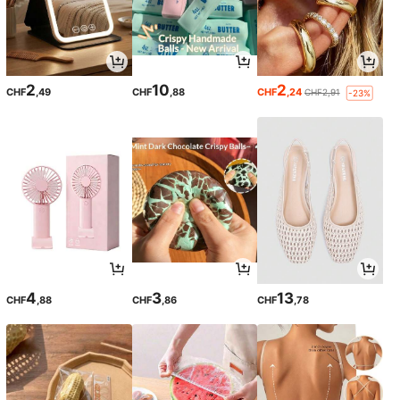
2
10
2
CHF
,49
CHF
,88
CHF
,24
CHF2,91
-23%
4
3
13
CHF
,88
CHF
,86
CHF
,78