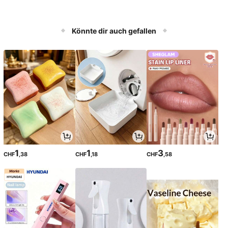
Könnte dir auch gefallen
1
1
3
CHF
,38
CHF
,18
CHF
,58