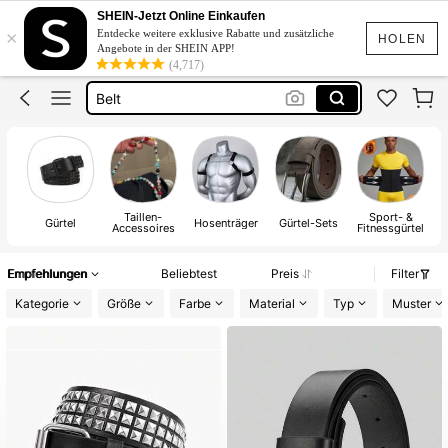
Gürtel
SHEIN-Jetzt Online Einkaufen
×
Entdecke weitere exklusive Rabatte und zusätzliche
Gürtel Herren
HOLEN
Angebote in der SHEIN APP!
(4,717)
Belt
Gurtel Für Herren
Gürtel Damen
Gürtel
Taillen-
Sport- &
Gürtel
Hosenträger
Gürtel-Sets
Accessoires
Fitnessgürtel
Empfehlungen
Beliebtest
Preis
Filter
Kategorie
Größe
Farbe
Material
Typ
Muster