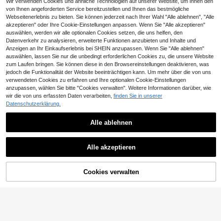
Partys und Urlaub
Wir verwenden Cookies und ähnliche Technologien auf unserer Website, um Ihnen den
Aesthetic Post Vintage Brasilien Te
von Ihnen angeforderten Service bereitzustellen und Ihnen das bestmögliche
8
am Klassisches Gelb-Grün Gestreif
Webseitenerlebnis zu bieten. Sie können jederzeit nach Ihrer Wahl "Alle ablehnen", "Alle
CHF
,99
tes Poloshirt, Amerikanisches BRA
akzeptieren" oder Ihre Cookie-Einstellungen anpassen. Wenn Sie "Alle akzeptieren"
SIL 10 Nummer Muster Trikot, Herr
auswählen, werden wir alle optionalen Cookies setzen, die uns helfen, den
en- und Damen Grafik T-Shirt, Herr
Datenverkehr zu analysieren, erweiterte Funktionen anzubieten und Inhalte und
en Sommer Mode Lässig Sport He
Anzeigen an Ihr Einkaufserlebnis bei SHEIN anzupassen. Wenn Sie "Alle ablehnen"
md, Fußball, Fußballzubehör
auswählen, lassen Sie nur die unbedingt erforderlichen Cookies zu, die unsere Website
zum Laufen bringen. Sie können diese in den Browsereinstellungen deaktivieren, was
jedoch die Funktionalität der Website beeinträchtigen kann. Um mehr über die von uns
verwendeten Cookies zu erfahren und Ihre optionalen Cookie-Einstellungen
anzupassen, wählen Sie bitte "Cookies verwalten". Weitere Informationen darüber, wie
wir die von uns erfassten Daten verarbeiten,
finden Sie in unserer
Datenschutzerklärung.
Alle ablehnen
CHF2,03 sparen
6
7
Ähnliche vorrätige Artikel anzeigen
Alle ansehen
Manfinity CasualCool
GloMan
Alle akzeptieren
Manfinity CasualCool Herren einfar
Herren Casual Urlaubs Ranken Mus
AXEPEAK
Sorry, dieses Produkt ist ausverkauft.
8
biges gestreiftes Rundhals Kurzarm
ter Hemd
39 übrig
CHF
,24
AXEPEAK Herren Lässig Locker ge
lässig Top für den täglichen Gebrau
10
5
11
schnitten Kurzarm besticktes Polos
CHF
,87
-15%
CHF12,90
CHF
,62
ch ...
hirt, Khaki, Alltagskleidung
Cookies verwalten
AUSVERKAUFT
PAVTROS
PAVTROS Manfinity Streetrush Her
14
ren Digitaldruck Kurzarm lässig Bür
CHF
,49
o Polohemd Grafik Jersey Y2k Spor
t Freund/Ehemann Geschenk, Jahr
estag, Fußball