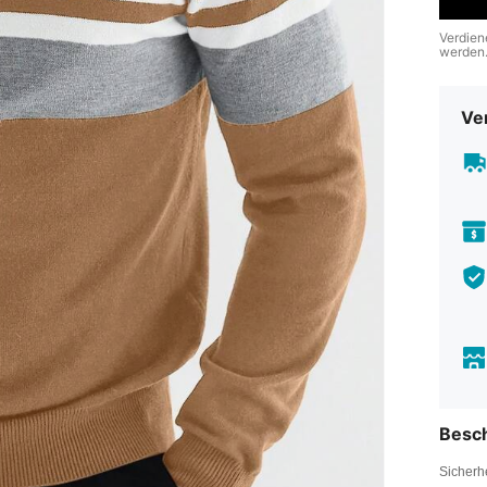
Verdien
werden
Ve
Besc
Sicherh