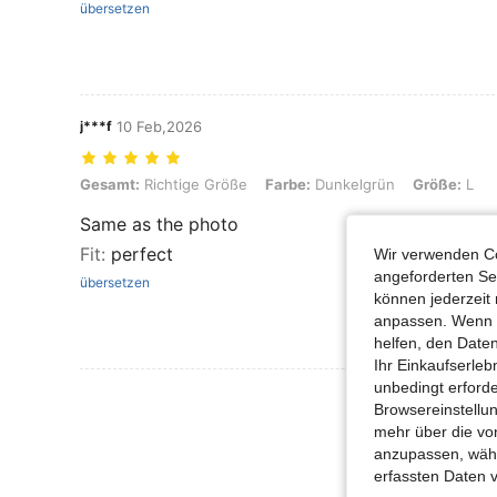
übersetzen
j***f
10 Feb,2026
Gesamt: Richtige Größe, Farbe: Dunkelgrün, Größe: L
Gesamt:
Richtige Größe
Farbe:
Dunkelgrün
Größe:
L
Same as the photo
Fit
:
perfect
Wir verwenden Co
angeforderten Ser
übersetzen
können jederzeit 
anpassen. Wenn Si
helfen, den Date
Ihr Einkaufserle
unbedingt erford
Mehr Bewertung
Browsereinstellun
mehr über die vo
anzupassen, wähle
erfassten Daten 