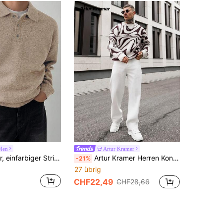
Men
Artur Kramer
DAZY Lässiger, einfarbiger Strickpullover für Herren, Herbst/Winter
Artur Kramer Herren Kontrast-Farbiger Rundhals Oversized Lässig Strick Cardigan Pullover, Herbst Winter
-21%
27 übrig
CHF22,49
CHF28,66