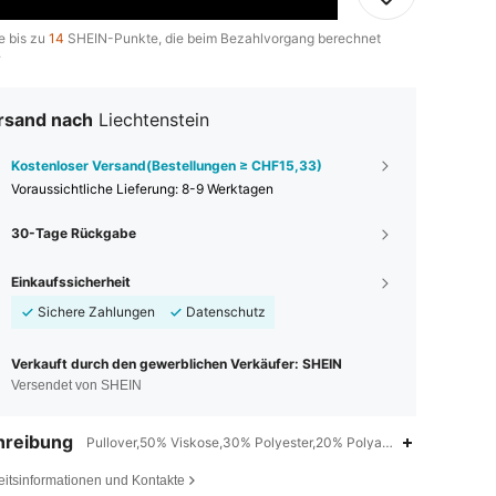
e bis zu
14
SHEIN-Punkte, die beim Bezahlvorgang berechnet
.
rsand nach
Liechtenstein
Kostenloser Versand(Bestellungen ≥ CHF15,33)
Voraussichtliche Lieferung:
8-9 Werktagen
30-Tage Rückgabe
Einkaufssicherheit
Sichere Zahlungen
Datenschutz
Verkauft durch den gewerblichen Verkäufer: SHEIN
Versendet von SHEIN
hreibung
Pullover,50% Viskose,30% Polyester,20% Polyamid,Farbblock
eitsinformationen und Kontakte