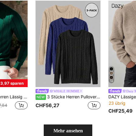
14
3,97 sparen
WHALE HOMME
Dazy 
 minimalistischer Modestil geeignet für den täglichen Gebrauch
3 Stücke Herren Pullover aus Kunst-Kaschmir mit Zopfmuster, Rundhalsausschnitt und langen Ärmeln
NEW
23 übrig
CHF56,27
7,84
CHF25,49
Mehr ansehen