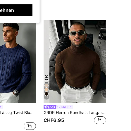
lehnen
12
GRDR
GRDR Herren Lässig Twist Blumenmuster Rundhals Langarm Strickpullover
GRDR Herren Rundhals Langarm Pullover, vielseitiger Alltagspullover aus Strick
CHF6,95