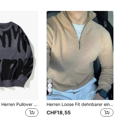
8
Marcello Vane Herren Pullover mit grafischem Muster, Herbst Winter, Langarm Oberteil
Herren Loose Fit dehnbarer einfarbiger minimalistischer Stehkragen Pullover mit Reißverschluss, Herbst/Winter
CHF18,55