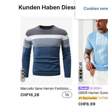
Kunden Haben Diese Artikel A
Cookies verw
6
16
Marcello Vane Herren Farbblock Slim Fit Pullover, für Herbst und Winter
GRDR
CHF16,28
#1 Bestseller
CHF6,99