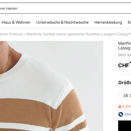
over Herren
and down arrow keys to navigate search Zuletzt gesucht and Suche und Finde. Pr
Haus & Wohnen
Unterwäsche & Nachtwäsche
Herrenkleidung
K
erren Pullover
Manfinity Homme Herren gestreifter Rundhals Langarm Lässig Pul
/
Manfin
Lässig
CHF
PR
Größ
36 
6 üb
Grö