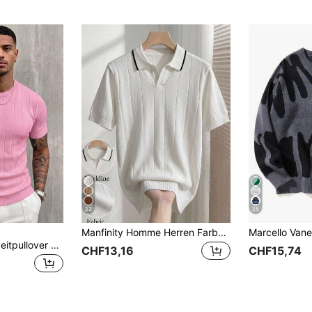
22
25
Manfinity Homme Herren Farbblock Vielseitiges Alltags-Strickoberteil, geeignet für tägliche Freizeitkleidung oder Ausflüge, Weiß und Schwarz Sommerurlaub Büro Arbeit Lässig
GRDR Herren-Freizeitpullover mit Rundhalsausschnitt, kurzen Ärmeln und Rippstrick, einfarbig
CHF13,16
CHF15,74