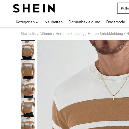
Pull
Use up 
Kategorien
Neuheiten
Damenbekleidung
Bademode
Startseite
Männer
Herrenbekleidung
Herren Strickkleidung
H
/
/
/
/