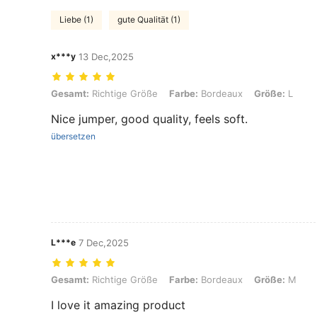
Liebe (1)
gute Qualität (1)
x***y
13 Dec,2025
Gesamt: Richtige Größe, Farbe: Bordeaux, Größe: L
Gesamt:
Richtige Größe
Farbe:
Bordeaux
Größe:
L
Nice jumper, good quality, feels soft.
übersetzen
L***e
7 Dec,2025
Gesamt: Richtige Größe, Farbe: Bordeaux, Größe: M
Gesamt:
Richtige Größe
Farbe:
Bordeaux
Größe:
M
I love it amazing product