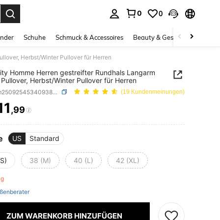
0
0
ess Enter to select.
inder
Schuhe
Schmuck & Accessoires
Beauty & Gesundheit
Gro
lover, Herbst/Winter Pullover für Herren
ity Homme Herren gestreifter Rundhals Langarm
 Pullover, Herbst/Winter Pullover für Herren
SKU: sm25092545340938538
(19 Kundenmeinungen)
11
,99
ICE AND AVAILABILITY
e
US
Standard
(S)
38 (M)
40 (L)
42 (XL)
rig
ßenberater
ZUM WARENKORB HINZUFÜGEN