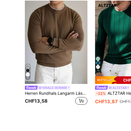
13
7
CHF
WHALE HOMME
ALTZTAR
Herren Rundhals Langarm Lässig Vielseitig Slim Fit Leicht Gestrickter Pullover
ALTZTAR Herren Lässig Rippstrick Pullover, Rundhalsausschnitt,
-22%
CHF13,58
CHF13,87
CHF1