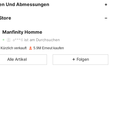
en Und Abmessungen
4,86
16K
606K
Store
4,86
16K
606K
Manfinity Homme
a***6
ist am Durchsuchen
4,86
16K
606K
Kürzlich verkauft
5.9M Erneut kaufen
Alle Artikel
Folgen
4,86
16K
606K
4,86
16K
606K
4,86
16K
606K
4,86
16K
606K