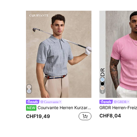
6
Courvante
GRDR
Courvante Herren Kurzarm Knopf Strickoberteil geeignet für Sport und Outdoor
NEW
CHF8,04
CHF19,49