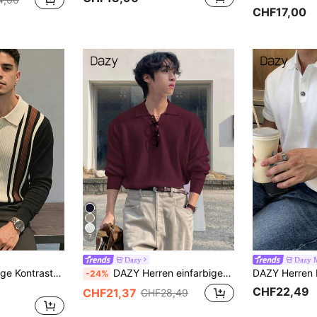
CHF17,00
7
Dazy
Dazy 
GRDR Herren Vintage Kontrastfarben Vielseitig Kragen Vertikal gestreifter Strick Langarm - Lässig Alltagskleidung
DAZY Herren einfarbiger burgunderroter Polokragen-Pullover mit Reißverschluss, Herbst
-24%
CHF22,49
CHF21,37
CHF28,49