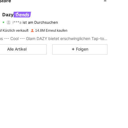
Store
4,86
38K
6.6M
Dazy
i***a
ist am Durchsuchen
4,86
38K
6.6M
Bewertung
Artikel
Follower
 Kürzlich verkauft
14.8M Erneut kaufen
Mühelos --- Cool --- Glam DAZY bietet erschwinglichen Tap-to-Wear-Style und Vielseitigkeit, um die ultimative Garderobe zusammenzustellen. Trage dein Selbstvertrauen genau so, wie du es willst.
4,86
38K
6.6M
Alle Artikel
Folgen
4,86
38K
6.6M
4,86
38K
6.6M
4,86
38K
6.6M
4,86
38K
6.6M
4,86
38K
6.6M