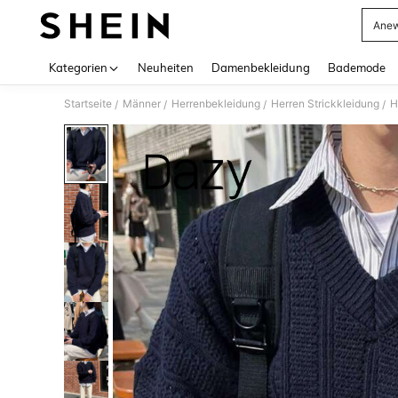
Anew
Use up 
Kategorien
Neuheiten
Damenbekleidung
Bademode
Startseite
Männer
Herrenbekleidung
Herren Strickkleidung
H
/
/
/
/