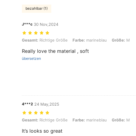
bezahlbar (1)
J***c
30 Nov,2024
Gesamt: Richtige Größe, Farbe: marineblau, Größe: M
Gesamt:
Richtige Größe
Farbe:
marineblau
Größe:
M
Really love the material , soft
übersetzen
4***2
24 May,2025
Gesamt: Richtige Größe, Farbe: marineblau, Größe: M
Gesamt:
Richtige Größe
Farbe:
marineblau
Größe:
M
It’s looks so great