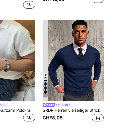
4
Men
GRDR
DAZY Herren Kurzarm Polokragen Strickoberteil, Weiß Sommer
GRDR Herren vielseitiger Strickpullover für Herbst/Winter
CHF8,05