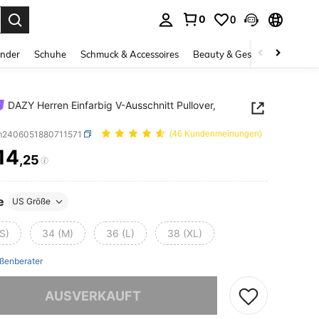
0
0
ess Enter to select.
inder
Schuhe
Schmuck & Accessoires
Beauty & Gesundheit
Gro
DAZY Herren Einfarbig V-Ausschnitt Pullover,
m2406051880711571
(46 Kundenmeinungen)
14
,25
ICE AND AVAILABILITY
e
US Größe
S)
34 (M)
36 (L)
38 (XL)
ßenberater
ieses Produkt ist ausverkauft.
AUSVERKAUFT