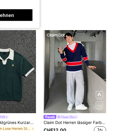
lehnen
WON
Claim Dot
SUMWON Waldgrünes Kurzarm Strick-Poloshirt mit kontrastierendem weißen Kragen und Manschetten, im Preppy Vintage Stil mit akademischem Look
Claim Dot Herren lässiger Farbblock-Splice Oversized Pullover, Herbst/Winter
in Lose Herren Strickoberteile
CHF12,00