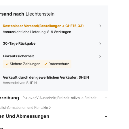
rsand nach
Liechtenstein
Kostenloser Versand(Bestellungen ≥ CHF15,33)
Voraussichtliche Lieferung:
8-9 Werktagen
30-Tage Rückgabe
Einkaufssicherheit
Sichere Zahlungen
Datenschutz
Verkauft durch den gewerblichen Verkäufer: SHEIN
Versendet von SHEIN
hreibung
Pullover,V Ausschnitt,Freizeit-stilvolle Freizeit
eitsinformationen und Kontakte
en Und Abmessungen
4,86
38K
6.6M