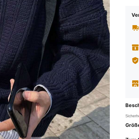
Ve
Besc
Sicherh
Größ