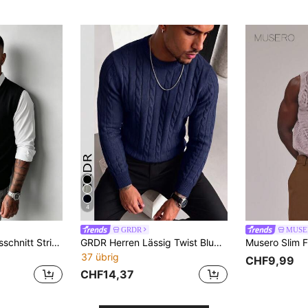
4
GRDR
MUSE
GRDR Herren V-Ausschnitt Strickjacke Weste mit Knöpfen, fein gestrickter Stoff, lässiges Oberbekleidungs-Layering-Teil, Strickjacke Top
GRDR Herren Lässig Twist Blumenmuster Rundhals Langarm Strickpullover
37 übrig
CHF9,99
CHF14,37