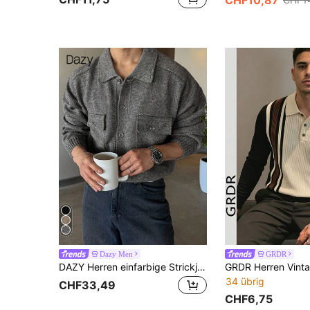
Dazy Men
GRDR
DAZY Herren einfarbige Strickjacke mit zwei Brusttaschen, Grau, Herbst
34 übrig
CHF33,49
CHF6,75