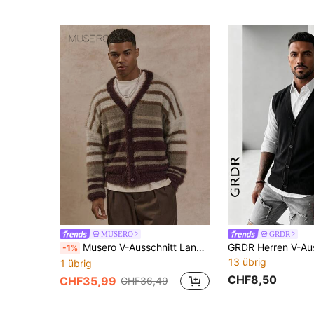
MUSERO
GRDR
Musero V-Ausschnitt Langarm Mohair Pullover Stil Knopfdurchgang Kontrast Streifen Strickjacke, Frühling Sommer Essentials zum Layering
-1%
13 übrig
1 übrig
CHF8,50
CHF35,99
CHF36,49