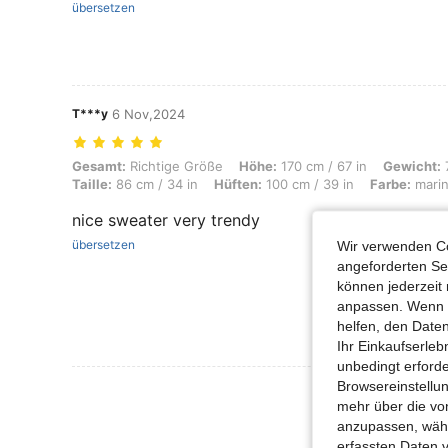
übersetzen
T***y
6 Nov,2024
Gesamt: Richtige Größe, Höhe: 170 cm / 67 in, Gewicht: 75 kg / 165 lb
Gesamt:
Richtige Größe
Höhe:
170 cm / 67 in
Gewicht:
7
Taille:
86 cm / 34 in
Hüften:
100 cm / 39 in
Farbe:
marin
nice sweater very trendy
übersetzen
Wir verwenden Co
angeforderten Ser
können jederzeit 
anpassen. Wenn Si
helfen, den Date
Ihr Einkaufserle
unbedingt erford
Browsereinstellun
Mehr Bewertung
mehr über die vo
anzupassen, wähle
erfassten Daten 