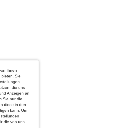
neblau, Größe: S
von Ihnen
 bieten. Sie
nstellungen
etzen, die uns
 und Anzeigen an
 Sie nur die
n diese in den
htigen kann. Um
nstellungen
ir die von uns