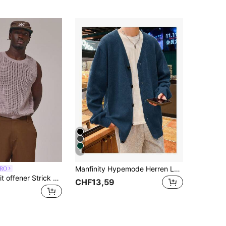
7
Manfinity Hypemode Herren Lässig Vielseitig Einfarbig Strickjacke, Herbst/Winter
RO
Musero Slim Fit offener Strick Ärmellos Tank Top mit tiefen Ausschnitt und Rundhalsausschnitt, Strickweste Frühling Sommer Essentials Urlaub
CHF13,59