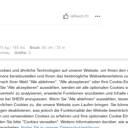
Hilfreich (1)
s, Brust: 90 cm / 35 in, Taille: 86 cm / 34 in, Hüften: 100 cm / 39 in, Farbe: mari
5 kg / 165 lbs
Brust:
90 cm / 35 in
eblau
Größe:
S
okies und ähnliche Technologien auf unserer Website, um Ihnen den 
vice bereitzustellen und Ihnen das bestmögliche Webseitenerlebnis zu
nach Ihrer Wahl "Alle ablehnen", "Alle akzeptieren" oder Ihre Cookie-Ei
e "Alle akzeptieren" auswählen, werden wir alle optionalen Cookies s
nverkehr zu analysieren, erweiterte Funktionen anzubieten und Inhalte
Hilfreich (0)
bnis bei SHEIN anzupassen. Wenn Sie "Alle ablehnen" auswählen, lassen
erlichen Cookies zu, die unsere Website zum Laufen bringen. Sie könne
gen deaktivieren, was jedoch die Funktionalität der Website beeinträc
en Ansehen
n uns verwendeten Cookies zu erfahren und Ihre optionalen Cookie-Ei
n Sie bitte "Cookies verwalten". Weitere Informationen darüber, wie w
verarbeiten,
finden Sie in unserer Datenschutzerklärung.