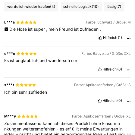
werde ich wieder kaufen
(4)
schnelle Logistik
(10)
lässig
(7)
L***a
Farbe: Schwarz / Größe: M
Die
Hose
ist
super
,
mein
Freund
ist
zufrieden
.
Hilfreich
(1)
d***o
Farbe: Babyblau / Größe: XXL
Es
ist
unglaublich
und
wundersch
ö
n
.
Hilfreich
(0)
s***t
Farbe: Aprikosenfarben / Größe: S
Ich
bin
sehr
zufrieden
Hilfreich
(0)
M***y
Farbe: Aprikosenfarben / Größe: XL
Zusammenfassend
kann
ich
dieses
Produkt
ohne
Einschr
ä
nkungen
weiterempfehlen
-
es
erf
ü
llt
meine
Erwartungen
in
jeder
Hinsicht
und
bietet
ein
hervorragendes
Preis
-
Leistungs
-