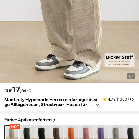
1/7
17
CHF
,99
Manfinity Hypemode Herren einfarbige lässi
4,79
(
1000+
)
ge Alltagshosen, Streetwear-Hosen für
Herren, Geschenke für den Freund, für d
en Herbst
Farbe: Aprikosenfarben