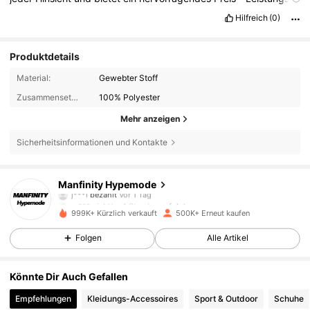
Verh
ä
ltnis
.
Hilfreich
(0)
Produktdetails
Material:
Gewebter Stoff
Zusammensetzung:
100% Polyester
Mehr anzeigen
Sicherheitsinformationen und Kontakte
295K Follower
4,85
Manfinity Hypemode
j***i
bezahlt
Vor 1 Tag
m***u
ist
Vor 4 Stunden
gefolgt
999K+ Kürzlich verkauft
500K+ Erneut kaufen
295K Follower
4,85
Folgen
Alle Artikel
295K Follower
4,85
Könnte Dir Auch Gefallen
Empfehlungen
Kleidungs-Accessoires
Sport & Outdoor
Schuhe