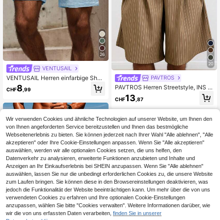
26
20
VENTUSAIL
VENTUSAIL Herren einfarbige Short
PAVTROS
s mit Kordelzug in der Taille und Tas
8
PAVTROS Herren Streetstyle, INS g
CHF
,99
chen, lässig, für den Urlaub
estreifte plissierte Nieten lockere lä
13
CHF
,87
ssige Herren Knielange Shorts, geei
gnet für Streetwear, tägliche Lässig,
Wochenendausflüge, Musikfestival
Wir verwenden Cookies und ähnliche Technologien auf unserer Website, um Ihnen den
s, Partys und andere junge soziale
von Ihnen angeforderten Service bereitzustellen und Ihnen das bestmögliche
Anlässe. Diese Shorts sind ein unve
Webseitenerlebnis zu bieten. Sie können jederzeit nach Ihrer Wahl "Alle ablehnen", "Alle
rzichtbares vielseitiges Kleidungsst
ück in der Garderobe von Männern
akzeptieren" oder Ihre Cookie-Einstellungen anpassen. Wenn Sie "Alle akzeptieren"
und machen sie zu einem perfekten
auswählen, werden wir alle optionalen Cookies setzen, die uns helfen, den
Geschenk für Freund oder Eheman
Datenverkehr zu analysieren, erweiterte Funktionen anzubieten und Inhalte und
n, Feiertag
Anzeigen an Ihr Einkaufserlebnis bei SHEIN anzupassen. Wenn Sie "Alle ablehnen"
auswählen, lassen Sie nur die unbedingt erforderlichen Cookies zu, die unsere Website
zum Laufen bringen. Sie können diese in den Browsereinstellungen deaktivieren, was
jedoch die Funktionalität der Website beeinträchtigen kann. Um mehr über die von uns
verwendeten Cookies zu erfahren und Ihre optionalen Cookie-Einstellungen
anzupassen, wählen Sie bitte "Cookies verwalten". Weitere Informationen darüber, wie
wir die von uns erfassten Daten verarbeiten,
finden Sie in unserer