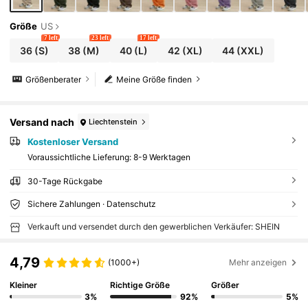
Größe
US
7 left
23 left
17 left
36
(S)
38
(M)
40
(L)
42
(XL)
44
(XXL)
Größenberater
Meine Größe finden
Versand nach
Liechtenstein
Kostenloser Versand
Voraussichtliche Lieferung:
8-9 Werktagen
30-Tage Rückgabe
Sichere Zahlungen · Datenschutz
Verkauft und versendet durch den gewerblichen Verkäufer: SHEIN
4,79
(1000+)
Mehr anzeigen
Kleiner
Richtige Größe
Größer
3%
92%
5%