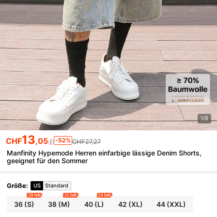
1/8
13
CHF
,05
-52%
CHF27,27
Manfinity Hypemode Herren einfarbige lässige Denim Shorts,
geeignet für den Sommer
Größe
:
US
Standard
20 left
32 left
24 left
36
(S)
38
(M)
40
(L)
42
(XL)
44
(XXL)