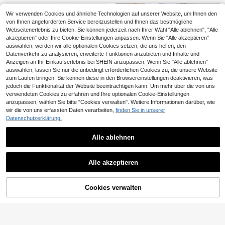
Wir verwenden Cookies und ähnliche Technologien auf unserer Website, um Ihnen den
von Ihnen angeforderten Service bereitzustellen und Ihnen das bestmögliche
Webseitenerlebnis zu bieten. Sie können jederzeit nach Ihrer Wahl "Alle ablehnen", "Alle
akzeptieren" oder Ihre Cookie-Einstellungen anpassen. Wenn Sie "Alle akzeptieren"
auswählen, werden wir alle optionalen Cookies setzen, die uns helfen, den
Datenverkehr zu analysieren, erweiterte Funktionen anzubieten und Inhalte und
Anzeigen an Ihr Einkaufserlebnis bei SHEIN anzupassen. Wenn Sie "Alle ablehnen"
auswählen, lassen Sie nur die unbedingt erforderlichen Cookies zu, die unsere Website
zum Laufen bringen. Sie können diese in den Browsereinstellungen deaktivieren, was
jedoch die Funktionalität der Website beeinträchtigen kann. Um mehr über die von uns
verwendeten Cookies zu erfahren und Ihre optionalen Cookie-Einstellungen
anzupassen, wählen Sie bitte "Cookies verwalten". Weitere Informationen darüber, wie
wir die von uns erfassten Daten verarbeiten,
finden Sie in unserer
Datenschutzerklärung.
Alle ablehnen
16
6
ROMWE MEN
Manfinity EMRG
Alle akzeptieren
ROMWE MEN Street Life Herren Per
Manfinity EMRG Herren Bermuda D
20
lmutt & Diamant Dekor Loose Deni
enim Shorts mit weitem Bein und mi
#5 Bestseller
in schlank Herren Denim
CHF
,24
-25%
CHF26,99
m Shorts
ttlerer Waschung, moderner lässiger
27
CHF
,37
Reißverschluss-Stil
Cookies verwalten
ZUM WARENKORB HINZUFÜGEN