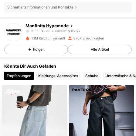
Sicherheitsinformationen und Kontakte
295K Follower
4,85
Manfinity Hypemode
k***r
ist
Vor 2 Stunden
gefolgt
b***m
ist am Durchsuchen
295K Follower
4,85
1.1M Kürzlich verkauft
870K Erneut kaufen
Folgen
Alle Artikel
295K Follower
4,85
Könnte Dir Auch Gefallen
Empfehlungen
Kleidungs-Accessoires
Schuhe
Unterwäsche & N
295K Follower
4,85
295K Follower
4,85
295K Follower
4,85