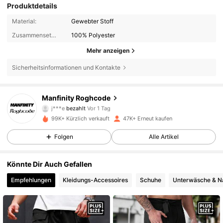
Produktdetails
Material:
Gewebter Stoff
Zusammensetzung:
100% Polyester
Mehr anzeigen
Sicherheitsinformationen und Kontakte
Manfinity Roghcode
27K Follower
4,70
j***e
bezahlt
Vor 1 Tag
99K+ Kürzlich verkauft
47K+ Erneut kaufen
27K Follower
4,70
Folgen
Alle Artikel
Könnte Dir Auch Gefallen
27K Follower
4,70
Empfehlungen
Kleidungs-Accessoires
Schuhe
Unterwäsche & N
27K Follower
4,70