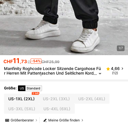
1/7
11
CHF
,73
-54%
CHF25,99
Manfinity Roghcode Locker Sitzende Cargohose Fü
4,66
r Herren Mit Pattentaschen Und Seitlichem Kord
(12)
elzug In Der Taille, Übergröße
Größe
:
US
Standard
1 left
US-1XL
(2XL)
US-2XL
(3XL)
US-2XL
(4XL)
US-3XL
(5XL)
US-4XL
(6XL)
Größenberater
Meine Größe finden