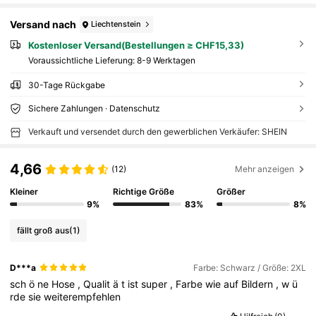
Versand nach
Liechtenstein
Kostenloser Versand(Bestellungen ≥ CHF15,33)
Voraussichtliche Lieferung:
8-9 Werktagen
30-Tage Rückgabe
Sichere Zahlungen · Datenschutz
Verkauft und versendet durch den gewerblichen Verkäufer: SHEIN
4,66
(12)
Mehr anzeigen
Kleiner
Richtige Größe
Größer
9%
83%
8%
fällt groß aus
(1)
D***a
Farbe: Schwarz / Größe: 2XL
sch
ö
ne
Hose
,
Qualit
ä
t
ist
super
,
Farbe
wie
auf
Bildern
,
w
ü
rde
sie
weiterempfehlen