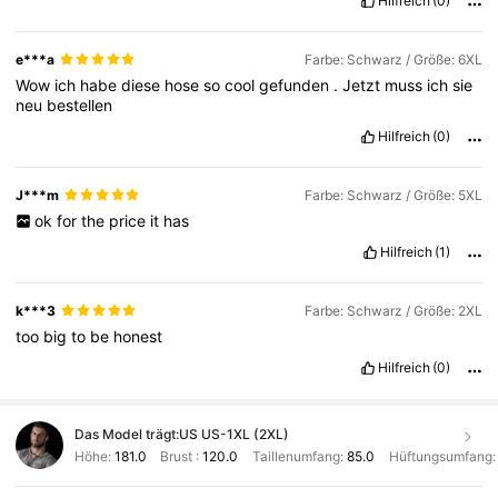
Hilfreich
(0)
e***a
Farbe: Schwarz / Größe: 6XL
Wow
ich
habe
diese
hose
so
cool
gefunden
.
Jetzt
muss
ich
sie
neu
bestellen
Hilfreich
(0)
J***m
Farbe: Schwarz / Größe: 5XL
ok
for
the
price
it
has
Hilfreich
(1)
k***3
Farbe: Schwarz / Größe: 2XL
too
big
to
be
honest
Hilfreich
(0)
Das Model trägt:
US US-1XL (2XL)
Höhe:
181.0
Brust :
120.0
Taillenumfang:
85.0
Hüftungsumfang