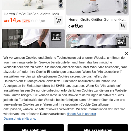
4
Herren Große Größen leichte, locke
r sitzende Lässig Hosen, atmungsa
14
Herren Große Größen Sommer-Kurz
CHF
,24
-25%
CHF18,99
ktive Sporthosen, Frühling/Sommer,
hose, Kordelzug-Elastikbund, Reißv
9
Herbst
CHF
,63
erschluss-Seitentaschen, Blitz-Mu
ster Schnelltrocknend Locker 9-Zol
l Casual Hose
Wir verwenden Cookies und ähnliche Technologien auf unserer Website, um Ihnen den
von Ihnen angeforderten Service bereitzustellen und Ihnen das bestmögliche
Webseitenerlebnis zu bieten. Sie können jederzeit nach Ihrer Wahl "Alle ablehnen", "Alle
akzeptieren" oder Ihre Cookie-Einstellungen anpassen. Wenn Sie "Alle akzeptieren"
auswählen, werden wir alle optionalen Cookies setzen, die uns helfen, den
Datenverkehr zu analysieren, erweiterte Funktionen anzubieten und Inhalte und
Anzeigen an Ihr Einkaufserlebnis bei SHEIN anzupassen. Wenn Sie "Alle ablehnen"
auswählen, lassen Sie nur die unbedingt erforderlichen Cookies zu, die unsere Website
zum Laufen bringen. Sie können diese in den Browsereinstellungen deaktivieren, was
jedoch die Funktionalität der Website beeinträchtigen kann. Um mehr über die von uns
verwendeten Cookies zu erfahren und Ihre optionalen Cookie-Einstellungen
anzupassen, wählen Sie bitte "Cookies verwalten". Weitere Informationen darüber, wie
wir die von uns erfassten Daten verarbeiten,
finden Sie in unserer
Herren Große Größen Dünne Lässig
Datenschutzerklärung.
e Sporthose, Kordelzug Tasche Rei
10
2 Stücke Herren Lässig vielseitige e
CHF
,20
ßverschluss Design, Geeignet für d
infache Cargohosen
40 übrig
en täglichen Gebrauch, Schule, Out
Alle ablehnen
Alle akzeptieren