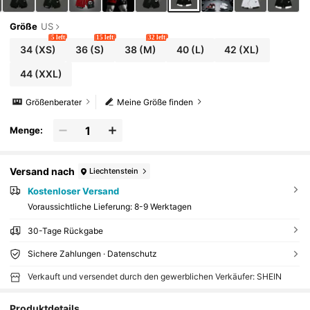
Größe
US
5 left
15 left
32 left
34
(XS)
36
(S)
38
(M)
40
(L)
42
(XL)
44
(XXL)
Größenberater
Meine Größe finden
Menge:
Versand nach
Liechtenstein
Kostenloser Versand
Voraussichtliche Lieferung:
8-9 Werktagen
30-Tage Rückgabe
Sichere Zahlungen · Datenschutz
Verkauft und versendet durch den gewerblichen Verkäufer: SHEIN
Produktdetails