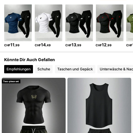
5.2K Follower
4,69
5.2K Follower
4,69
11
14
13
12
CHF
,99
CHF
,49
CHF
,99
CHF
,99
CHF
5.2K Follower
4,69
Könnte Dir Auch Gefallen
Empfehlungen
Schuhe
Taschen und Gepäck
Unterwäsche & Na
5.2K Follower
4,69
5.2K Follower
4,69
5.2K Follower
4,69
5.2K Follower
4,69