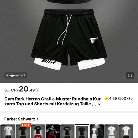
KI-generiert
1/5
20
CHF
,49
Von
Gym Rark Herren Grafik-Muster Rundhals Kur
4,59
(
500+
)
zarm Top und Shorts mit Kordelzug Taille
Sportanzug, Gym
Farbe: Schwarz