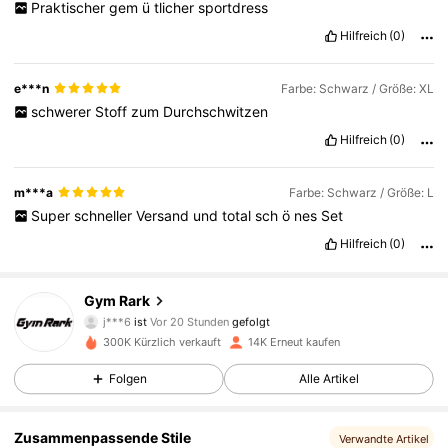
Praktischer
gem
ü
tlicher
sportdress
Hilfreich
(0)
e***n
Farbe: Schwarz / Größe: XL
schwerer
Stoff
zum
Durchschwitzen
Hilfreich
(0)
m***a
Farbe: Schwarz / Größe: L
Super
schneller
Versand
und
total
sch
ö
nes
Set
Hilfreich
(0)
5.2K Follower
4,69
Gym Rark
j***6
ist
Vor 20 Stunden
gefolgt
r***7
ist am Durchsuchen
300K Kürzlich verkauft
14K Erneut kaufen
5.2K Follower
4,69
Folgen
Alle Artikel
5.2K Follower
4,69
Zusammenpassende Stile
Verwandte Artikel