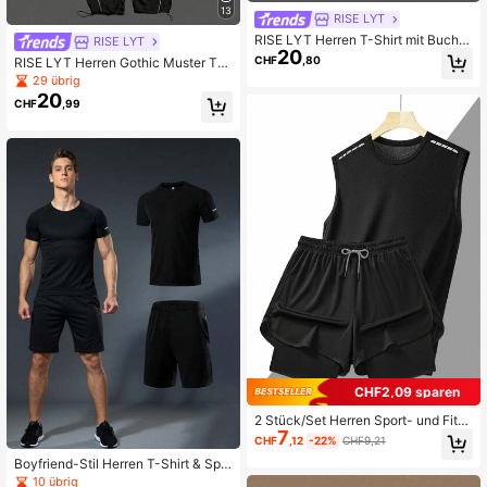
13
RISE LYT
RISE LYT Herren T-Shirt mit Buchst
RISE LYT
20
aben-Muster und Shorts Sport-Anz
CHF
,80
RISE LYT Herren Gothic Muster T-S
ug Gym Set Workout Set Kompressi
hirt und lange Hose Sport Set
29 übrig
onsshirt, leicht
20
CHF
,99
CHF2,09 sparen
2 Stück/Set Herren Sport- und Fitn
7
ess-Outfit, Weste + Shorts, Sommer
CHF
,12
-22%
CHF9,21
Indoor/Outdoor Workout Lauf-Set
Boyfriend-Stil Herren T-Shirt & Spo
rt Set, Laufen oder Basketball Zwei
10 übrig