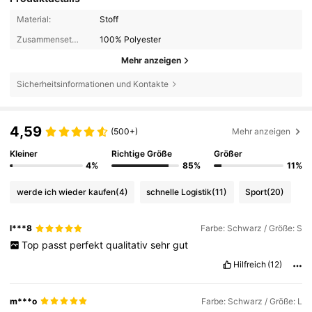
Material:
Stoff
Zusammensetzung:
100% Polyester
Mehr anzeigen
Sicherheitsinformationen und Kontakte
4,59
(500+)
Mehr anzeigen
Kleiner
Richtige Größe
Größer
4%
85%
11%
werde ich wieder kaufen
(4)
schnelle Logistik
(11)
Sport
(20)
l***8
Farbe: Schwarz / Größe: S
Top
passt
perfekt
qualitativ
sehr
gut
Hilfreich
(12)
m***o
Farbe: Schwarz / Größe: L