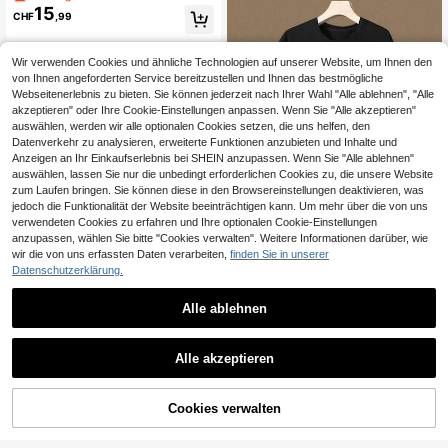
-Teile Kurzarm schnelltrocknende
15
CHF
,99
Kleidung Fitnessstudio Kleidung Bo
yfriend-Stil Herren, Trainingsanzug,
Jogginganzug Boyfriend-Stil Herre
n Shorts Set Boyfriend-Stil Herren
Wir verwenden Cookies und ähnliche Technologien auf unserer Website, um Ihnen den
Zwei-Teile Outfit Schwarz Sommer
von Ihnen angeforderten Service bereitzustellen und Ihnen das bestmögliche
Webseitenerlebnis zu bieten. Sie können jederzeit nach Ihrer Wahl "Alle ablehnen", "Alle
akzeptieren" oder Ihre Cookie-Einstellungen anpassen. Wenn Sie "Alle akzeptieren"
auswählen, werden wir alle optionalen Cookies setzen, die uns helfen, den
Datenverkehr zu analysieren, erweiterte Funktionen anzubieten und Inhalte und
Anzeigen an Ihr Einkaufserlebnis bei SHEIN anzupassen. Wenn Sie "Alle ablehnen"
auswählen, lassen Sie nur die unbedingt erforderlichen Cookies zu, die unsere Website
zum Laufen bringen. Sie können diese in den Browsereinstellungen deaktivieren, was
jedoch die Funktionalität der Website beeinträchtigen kann. Um mehr über die von uns
verwendeten Cookies zu erfahren und Ihre optionalen Cookie-Einstellungen
anzupassen, wählen Sie bitte "Cookies verwalten". Weitere Informationen darüber, wie
wir die von uns erfassten Daten verarbeiten,
finden Sie in unserer
4
Datenschutzerklärung.
Herren Sommer Eis-Kühlung elastis
15
ches Eisseide Kurzarm Oberteil & S
Alle ablehnen
CHF
,37
chnelltrocknende Sport Shorts Set,
Fitness Sets
Herren lässig Sport 2 Stücke Set, b
Alle akzeptieren
10
edrucktes Rundhals T-Shirt und ges
CHF
,49
-22%
CHF13,49
treifte Shorts mit elastischem Bund
und Tasche, geeignet für Laufen, Tr
aining und Freizeitaktivitäten
Cookies verwalten
ZUM WARENKORB HINZUFÜGEN