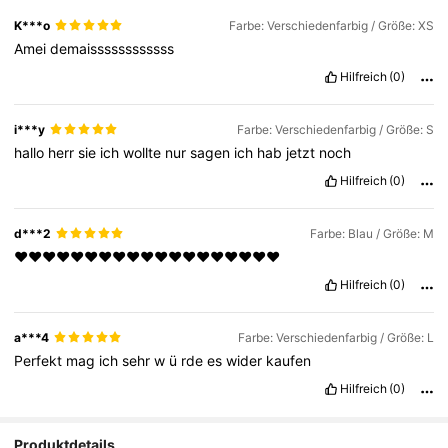
K***o
Farbe: Verschiedenfarbig / Größe: XS
Amei
demaissssssssssss
Hilfreich
(0)
i***y
Farbe: Verschiedenfarbig / Größe: S
hallo
herr
sie
ich
wollte
nur
sagen
ich
hab
jetzt
noch
Hilfreich
(0)
d***2
Farbe: Blau / Größe: M
♥️♥️♥️♥️♥️♥️♥️♥️♥️♥️♥️♥️♥️♥️♥️♥️♥️♥️♥️
Hilfreich
(0)
a***4
Farbe: Verschiedenfarbig / Größe: L
Perfekt
mag
ich
sehr
w
ü
rde
es
wider
kaufen
Hilfreich
(0)
Produktdetails