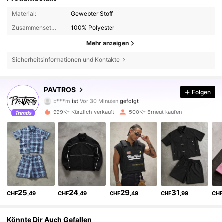
Material:
Gewebter Stoff
Zusammensetzung:
100% Polyester
Mehr anzeigen
Sicherheitsinformationen und Kontakte
576K Follower
4,75
PAVTROS
Folgen
b***m
ist
Vor 30 Minuten
gefolgt
i***9
ist am Durchsuchen
576K Follower
4,75
999K+ Kürzlich verkauft
500K+ Erneut kaufen
576K Follower
4,75
576K Follower
4,75
25
24
29
31
CHF
,49
CHF
,49
CHF
,49
CHF
,99
CH
576K Follower
4,75
Könnte Dir Auch Gefallen