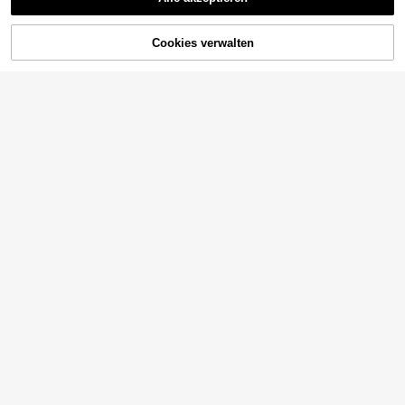
Cookies verwalten
ZUM WARENKORB HINZUFÜGEN