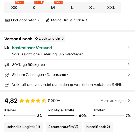
16 left
20 left
25 left
XS
S
M
L
XL
XXL
Größenberater
Meine Größe finden
Versand nach
Liechtenstein
Kostenloser Versand
Voraussichtliche Lieferung:
8-9 Werktagen
30-Tage Rückgabe
Sichere Zahlungen · Datenschutz
Verkauft und versendet durch den gewerblichen Verkäufer: SHEIN
4,82
(1000+)
Mehr anzeigen
Kleiner
Richtige Größe
Größer
3%
90%
7%
schnelle Logistik
(1)
Sommeroutfits
(2)
hinreißend
(2)