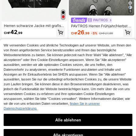
5
PAVTROS
Herren schwarze Jacke mit grafisc
PAVTROS Herren Frühjahr/Herbst L
hem Buchstaben-Muster, modisch
ässig Mode Streetwear Buchstaben
42
26
CHF
,99
CHF
,99
-3%
CHF27,99
vielseitig aus PU-Leder, Langarm, H
Muster Kontrastfarbe Reißverschlus
erbst, Grunge
s vorne Kordelzug Saum Stehkrage
n Jacke
Wir verwenden Cookies und ähnliche Technologien auf unserer Website, um Ihnen den
von Ihnen angeforderten Service bereitzustellen und Ihnen das bestmögliche
Webseitenerlebnis zu bieten. Sie können jederzeit nach Ihrer Wahl "Alle ablehnen", "Alle
akzeptieren" oder Ihre Cookie-Einstellungen anpassen. Wenn Sie "Alle akzeptieren"
auswählen, werden wir alle optionalen Cookies setzen, die uns helfen, den
Datenverkehr zu analysieren, erweiterte Funktionen anzubieten und Inhalte und
Anzeigen an Ihr Einkaufserlebnis bei SHEIN anzupassen. Wenn Sie "Alle ablehnen"
auswählen, lassen Sie nur die unbedingt erforderlichen Cookies zu, die unsere Website
zum Laufen bringen. Sie können diese in den Browsereinstellungen deaktivieren, was
jedoch die Funktionalität der Website beeinträchtigen kann. Um mehr über die von uns
verwendeten Cookies zu erfahren und Ihre optionalen Cookie-Einstellungen
anzupassen, wählen Sie bitte "Cookies verwalten". Weitere Informationen darüber, wie
wir die von uns erfassten Daten verarbeiten,
finden Sie in unserer
Datenschutzerklärung.
Alle ablehnen
Alle akzeptieren