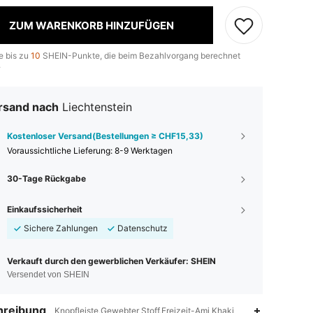
ZUM WARENKORB HINZUFÜGEN
e bis zu
10
SHEIN-Punkte, die beim Bezahlvorgang berechnet
.
rsand nach
Liechtenstein
Kostenloser Versand(Bestellungen ≥ CHF15,33)
Voraussichtliche Lieferung:
8-9 Werktagen
30-Tage Rückgabe
Einkaufssicherheit
Sichere Zahlungen
Datenschutz
Verkauft durch den gewerblichen Verkäufer: SHEIN
Versendet von SHEIN
hreibung
Knopfleiste,Gewebter Stoff,Freizeit-Ami Khaki