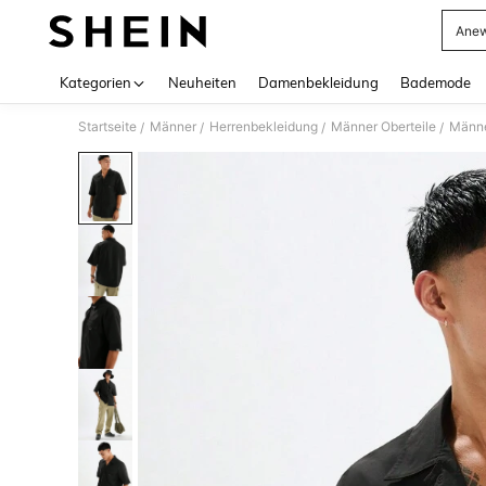
Anew
Use up 
Kategorien
Neuheiten
Damenbekleidung
Bademode
Startseite
Männer
Herrenbekleidung
Männer Oberteile
Männ
/
/
/
/