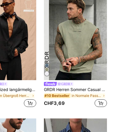
RO
GRDR
Musero Oversized langärmeliges Leinenhemd nur für Frühling Sommer Urlaub Ostern
GRDR Herren Sommer Casual ärmelloses Rundhals Tank Top
in Übergroß Herren Oberteile
in Normale Passform Herren Oberteile
#10 Bestseller
CHF3,69