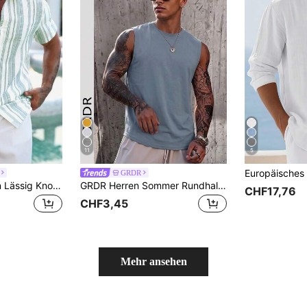
11
5
GRDR
VENTUSAIL Herren Lässig Knopfleiste Kurzarm Hemd, Sommer, Urlaub
GRDR Herren Sommer Rundhals Lässig Ärmellos Tanktop
CHF17,76
CHF3,45
Mehr ansehen