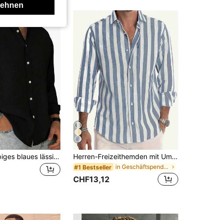
lehnen
Herren einfarbiges blaues lässiges Langarmhemd, Outdoor Lässig minimalistisches Modehemd, lässiges Top, Smart Casual
Herren-Freizeithemden mit Umlegekragen, langärmlig, mit Knopfleiste, locker geschnitten, aus steifem grobem Material, nicht dehnbar, minimalistischer Sommerstil, fällt groß aus
in Geschäftspendeln Herren Hemden
#1 Bestseller
CHF13,12