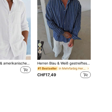
5
Europäisches & amerikanisches Herren Leinen Stehkragen Langarm Lässig Knopfhemd mit hochrollbaren Ärmeln Strandtop (weiß halbtransparent)
Herren Blau & Weiß gestreiftes Langarm Freizeitshirt, lockerer Schnitt, vielseitiges & minimalistisches Design, geeignet für mehrsaisoniges Alltagsoutfit, bequem & atmungsaktiv, leinenähnliche Textur, Herbst, Smart Lässig
in Mehrfarbig Herren Hemden
#1 Bestseller
CHF17,49