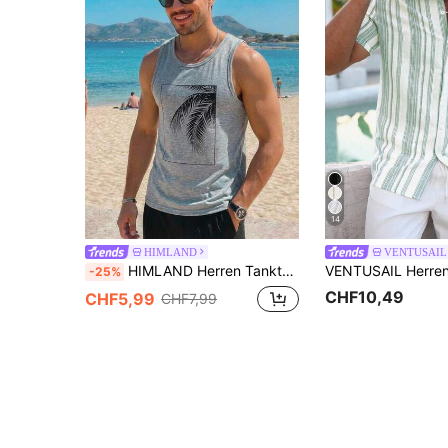
14
HIMLAND
VENTUSAIL
HIMLAND Herren Tanktop mit tropischem Muster, Urlaub, Vatertagsgeschenke, Fußball
-25%
CHF10,49
CHF5,99
CHF7,99