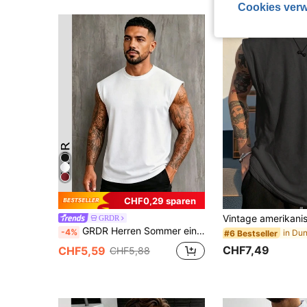
Cookies verw
CHF0,29 sparen
GRDR
GRDR Herren Sommer einfarbiges Rundhals Lässig Loose Tank Top
-4%
#6 Bestseller
CHF7,49
CHF5,59
CHF5,88