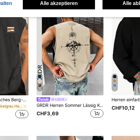
alten
Alle akzeptieren
Alle ab
4
7
Vintage amerikanisches Berg-Grafik-Ärmelloses Herren T-Shirt | Lässig locker sitzender Outdoor-Marken-Tanktop
GRDR
GRDR Herren Sommer Lässig Kompass & Berg Muster Rundhals Trägershirt
in Dunkelgrau Herren Tanktops
CHF10,12
CHF3,69