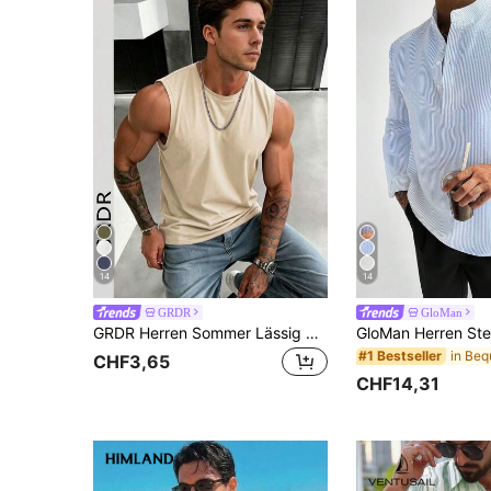
14
14
GRDR
GloMan
GRDR Herren Sommer Lässig Rundhals Ärmellos Tank Top
#1 Bestseller
CHF3,65
CHF14,31