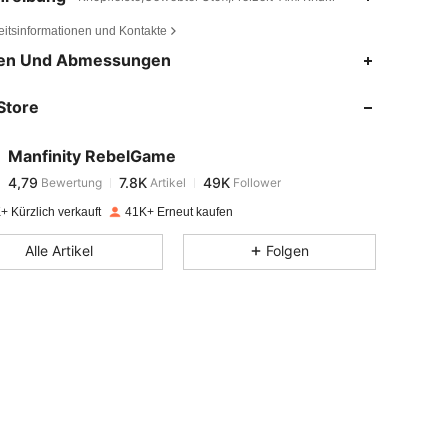
eitsinformationen und Kontakte
4,79
7.8K
49K
en Und Abmessungen
Store
4,79
7.8K
49K
Manfinity RebelGame
4,79
7.8K
49K
Bewertung
Artikel
Follower
g***2
bezahlt
Vor 1 Tag
+ Kürzlich verkauft
41K+ Erneut kaufen
4,79
7.8K
49K
Alle Artikel
Folgen
4,79
7.8K
49K
4,79
7.8K
49K
4,79
7.8K
49K