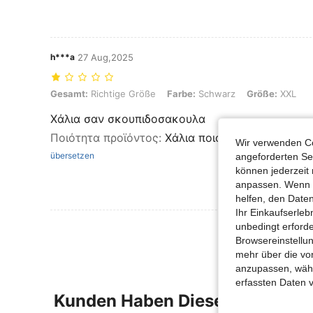
h***a
27 Aug,2025
Gesamt: Richtige Größe, Farbe: Schwarz, Größe: XXL
Gesamt:
Richtige Größe
Farbe:
Schwarz
Größe:
XXL
Χάλια σαν σκουπιδοσακουλα
Ποιότητα προϊόντος
:
Χάλια ποιοτητα
Wir verwenden Co
übersetzen
angeforderten Ser
können jederzeit 
anpassen. Wenn Si
helfen, den Date
Ihr Einkaufserle
unbedingt erford
Browsereinstellun
mehr über die vo
anzupassen, wähle
erfassten Daten 
Kunden Haben Diese Artikel A