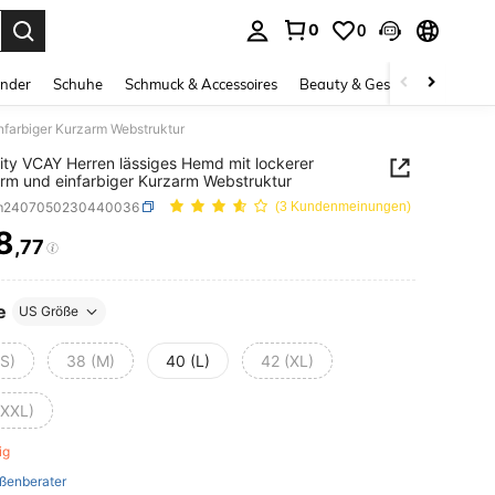
0
0
ess Enter to select.
inder
Schuhe
Schmuck & Accessoires
Beauty & Gesundheit
Gro
nfarbiger Kurzarm Webstruktur
ity VCAY Herren lässiges Hemd mit lockerer
rm und einfarbiger Kurzarm Webstruktur
sm2407050230440036
(3 Kundenmeinungen)
8
,77
ICE AND AVAILABILITY
e
US Größe
(S)
38 (M)
40 (L)
42 (XL)
(XXL)
rig
ßenberater