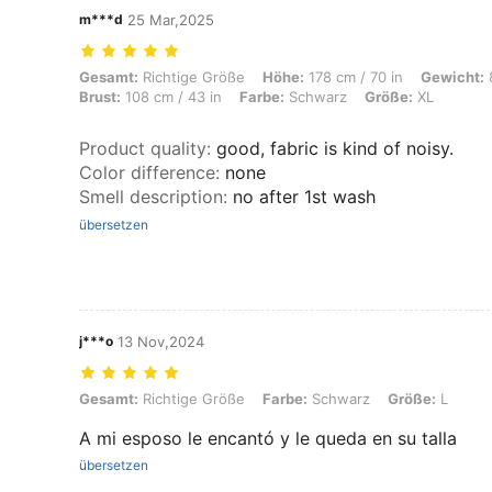
m***d
25 Mar,2025
Gesamt: Richtige Größe, Höhe: 178 cm / 70 in, Gewicht: 84 kg / 185 l
Gesamt:
Richtige Größe
Höhe:
178 cm / 70 in
Gewicht:
8
Brust:
108 cm / 43 in
Farbe:
Schwarz
Größe:
XL
Product quality
:
good, fabric is kind of noisy.
Color difference
:
none
Smell description
:
no after 1st wash
übersetzen
j***o
13 Nov,2024
Gesamt: Richtige Größe, Farbe: Schwarz, Größe: L
Gesamt:
Richtige Größe
Farbe:
Schwarz
Größe:
L
A mi esposo le encantó y le queda en su talla
übersetzen