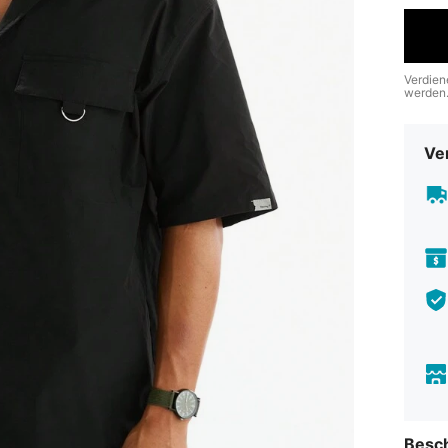
Verdien
werden
Ve
Besc