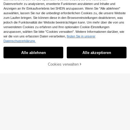
Datenverkehr zu analysieren, erweiterte Funktionen anzubieten und Inhalte und
Anzeigen an Ihr Einkaufserlebnis bei SHEIN anzupassen. Wenn Sie "Alle ablehnen"
auswählen, lassen Sie nur die unbedingt erforderlichen Cookies zu, die unsere Website
zum Laufen bringen. Sie können diese in den Browsereinstellungen deaktivieren, was
jedoch die Funktionalität der Website beeinträchtigen kann. Um mehr über die von uns
verwendeten Cookies zu erfahren und Ihre optionalen Cookie-Einstellungen
anzupassen, wählen Sie bitte "Cookies verwalten". Weitere Informationen darüber, wie
wir die von uns erfassten Daten verarbeiten,
finden Sie in unserer
Hewuang studio
Datenschutzerklärung.
Herren lässiger, weiter Vintage-Stri
Hewuang studio
ckpullover mit Van-Gogh-Sonnenbl
18 übrig
Alle ablehnen
Alle akzeptieren
Herren Unisex Rundhals Strick T-S
umen- und Sternenhimmel-inspirier
hirt Kurzarm Lockerer Schnitt High
19 übrig
27
tem Muster, im Retro-Ölgemälde-St
CHF
,69
Street Lässig Vielseitig Pendeln Spli
il, Langarm Rundhals-Pullover, geei
14
Cookies verwalten
ZUM WARENKORB HINZUFÜGEN
t Design Frühling Sommer Schulanf
CHF
,79
gnet für Herbst und Winter
ang