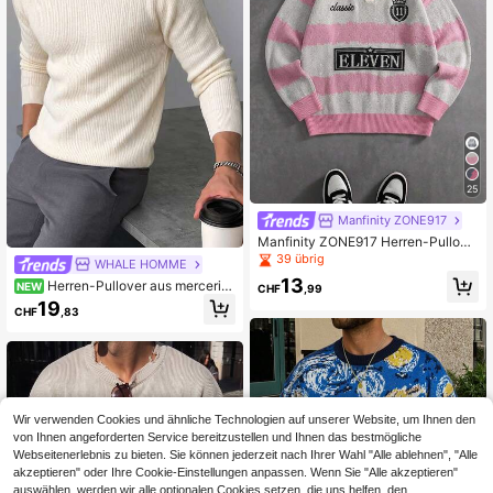
25
Manfinity ZONE917
Manfinity ZONE917 Herren-Pullove
r mit Polokragen, Wellenstreifen, Ko
39 übrig
WHALE HOMME
ntrastfarbe und Stickerei, vielseitig,
13
Herren-Pullover aus mercerisi
NEW
Halb-Reißverschluss, Herbst/Winter
CHF
,99
erter Baumwolle mit Wellenmuster,
19
CHF
,83
Stehkragen und langen Ärmeln
Wir verwenden Cookies und ähnliche Technologien auf unserer Website, um Ihnen den
von Ihnen angeforderten Service bereitzustellen und Ihnen das bestmögliche
Webseitenerlebnis zu bieten. Sie können jederzeit nach Ihrer Wahl "Alle ablehnen", "Alle
akzeptieren" oder Ihre Cookie-Einstellungen anpassen. Wenn Sie "Alle akzeptieren"
auswählen, werden wir alle optionalen Cookies setzen, die uns helfen, den