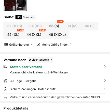
Größe
:
US
Standard
1 left
32
(XXS)
34
(XS)
36
(S)
38
(M)
40
(L)
3 left
1 left
42
(XL)
44
(XXL)
46
(XXXL)
Größenberater
Meine Größe finden
Versand nach
Liechtenstein
Kostenloser Versand
Voraussichtliche Lieferung:
8-9 Werktagen
30-Tage Rückgabe
Sichere Zahlungen · Datenschutz
Verkauft und versendet durch den gewerblichen Verkäufer: SHEIN
Produktdetails