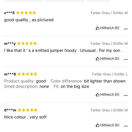
16K Follower
4,81
c***5
Farbe: Grau / Größe: M
16K Follower
4,81
good
quality
,
as
pictured
Hilfreich
(0)
16K Follower
4,81
m***y
Farbe: Grau / Größe: M
16K Follower
4,81
I
like
that
it
'
s
a
knitted
jumper
hoody
.
Unusual
.
For
my
son
.
Hilfreich
(0)
16K Follower
4,81
m***9
Farbe: Grau / Größe: L
Product quality:
good
Color difference:
bit
lighter
than
shown
Smell description:
none
Fit:
on
the
big
size
Hilfreich
(0)
G***m
Farbe: Grau / Größe: M
Nice
colour
,
very
soft
Hilfreich
(0)