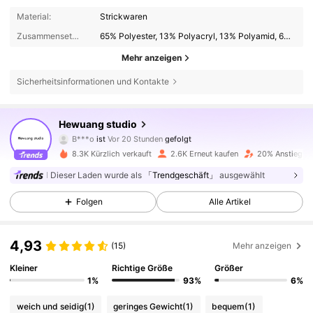
Material:
Strickwaren
Zusammensetzung:
65% Polyester, 13% Polyacryl, 13% Polyamid, 6% Wolle, 3% Elasthan
Mehr anzeigen
Sicherheitsinformationen und Kontakte
16K Follower
4,81
Hewuang studio
B***o
ist
Vor 20 Stunden
gefolgt
16K Follower
4,81
8.3K Kürzlich verkauft
2.6K Erneut kaufen
20% Anstieg de
Dieser Laden wurde als
「Trendgeschäft」
ausgewählt
16K Follower
4,81
Folgen
Alle Artikel
16K Follower
4,81
4,93
(15)
Mehr anzeigen
16K Follower
4,81
Kleiner
Richtige Größe
Größer
1%
93%
6%
16K Follower
4,81
weich und seidig
(1)
geringes Gewicht
(1)
bequem
(1)