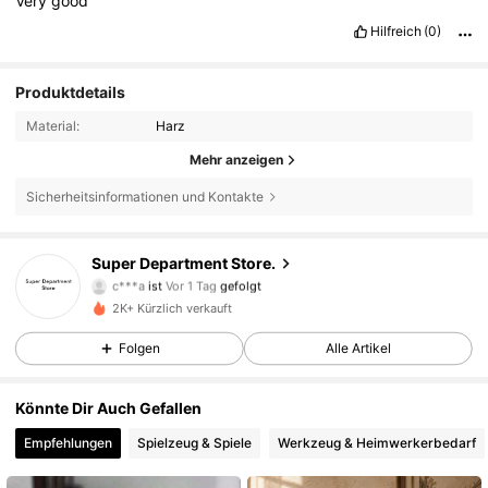
Very
good
Hilfreich
(0)
Produktdetails
Material:
Harz
Mehr anzeigen
Sicherheitsinformationen und Kontakte
Super Department Store.
36 Follower
4,40
c***a
ist
Vor 1 Tag
gefolgt
36 Follower
4,40
2K+ Kürzlich verkauft
36 Follower
4,40
Folgen
Alle Artikel
36 Follower
4,40
Könnte Dir Auch Gefallen
36 Follower
4,40
Empfehlungen
Spielzeug & Spiele
Werkzeug & Heimwerkerbedarf
36 Follower
4,40
36 Follower
4,40