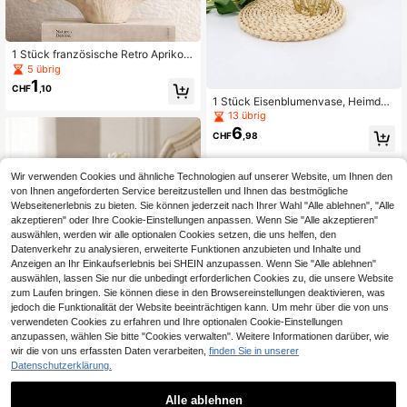
1 Stück französische Retro Aprikos
en-Blatt-förmige Vase, einzigartige
5 übrig
s künstlerisches Blumengesteck, ge
1
CHF
,10
eignet für Wohnzimmer Dekoration
1 Stück Eisenblumenvase, Heimdek
Zuhause
oration, Blumenvase, Tischmittelpu
13 übrig
nkt, Tischdekoration Geschenke G
6
CHF
,98
eburtstag Abschluss Raumdekorati
on Glasvase
Wir verwenden Cookies und ähnliche Technologien auf unserer Website, um Ihnen den
von Ihnen angeforderten Service bereitzustellen und Ihnen das bestmögliche
Webseitenerlebnis zu bieten. Sie können jederzeit nach Ihrer Wahl "Alle ablehnen", "Alle
akzeptieren" oder Ihre Cookie-Einstellungen anpassen. Wenn Sie "Alle akzeptieren"
auswählen, werden wir alle optionalen Cookies setzen, die uns helfen, den
Datenverkehr zu analysieren, erweiterte Funktionen anzubieten und Inhalte und
Anzeigen an Ihr Einkaufserlebnis bei SHEIN anzupassen. Wenn Sie "Alle ablehnen"
auswählen, lassen Sie nur die unbedingt erforderlichen Cookies zu, die unsere Website
zum Laufen bringen. Sie können diese in den Browsereinstellungen deaktivieren, was
jedoch die Funktionalität der Website beeinträchtigen kann. Um mehr über die von uns
verwendeten Cookies zu erfahren und Ihre optionalen Cookie-Einstellungen
anzupassen, wählen Sie bitte "Cookies verwalten". Weitere Informationen darüber, wie
wir die von uns erfassten Daten verarbeiten,
finden Sie in unserer
Datenschutzerklärung.
1 Stück moderner minimalistischer l
uxuriöser Ins ästhetischer dekorativ
25 übrig
1 Stück weiße Feenvase, eleganter
er stabiler rostfreier Metallrahmen
Alle ablehnen
8
2
Engel-Mädchen Dekorations-Blum
CHF
,09
CHF
,76