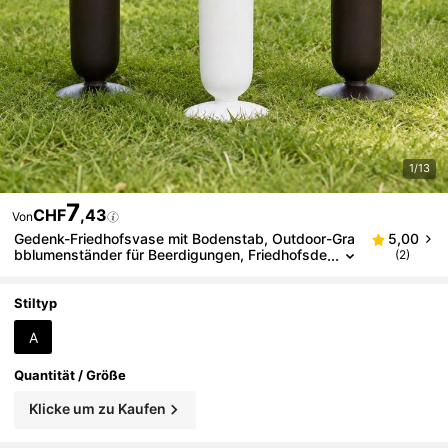
1/13
7
CHF
,43
Von
Gedenk-Friedhofsvase mit Bodenstab, Outdoor-Gra
5,00
bblumenständer für Beerdigungen, Friedhofsde
(2)
koration, Blumenarrangement für Gedenkgarten
Stiltyp
A
Quantität / Größe
Klicke um zu Kaufen