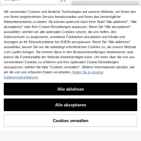
Frauen, Schmuck für den täglichen
Lässig- und Partytragen, exquisites
Urlaubsgeschenk
Wir verwenden Cookies und ähnliche Technologien auf unserer Website, um Ihnen den
von Ihnen angeforderten Service bereitzustellen und Ihnen das bestmögliche
Webseitenerlebnis zu bieten. Sie können jederzeit nach Ihrer Wahl "Alle ablehnen", "Alle
akzeptieren" oder Ihre Cookie-Einstellungen anpassen. Wenn Sie "Alle akzeptieren"
auswählen, werden wir alle optionalen Cookies setzen, die uns helfen, den
Datenverkehr zu analysieren, erweiterte Funktionen anzubieten und Inhalte und
Anzeigen an Ihr Einkaufserlebnis bei SHEIN anzupassen. Wenn Sie "Alle ablehnen"
auswählen, lassen Sie nur die unbedingt erforderlichen Cookies zu, die unsere Website
zum Laufen bringen. Sie können diese in den Browsereinstellungen deaktivieren, was
jedoch die Funktionalität der Website beeinträchtigen kann. Um mehr über die von uns
verwendeten Cookies zu erfahren und Ihre optionalen Cookie-Einstellungen
anzupassen, wählen Sie bitte "Cookies verwalten". Weitere Informationen darüber, wie
wir die von uns erfassten Daten verarbeiten,
finden Sie in unserer
1 Paar Vintage bunte Cut Out runde
geschnitzte Anhänger Ohrringe, ele
Datenschutzerklärung.
4 übrig
gante Damen Accessoires, charma
2
nt, geeignet für mexikanischen Stra
CHF
,46
-16%
CHF2,93
Alle ablehnen
nd, tägliches und Bankett Tragen, S
ommerschmuck
Vintage Bohemian Gothic Ohrringe,
Alle akzeptieren
geeignet für alle Jahreszeiten, ideal
25 übrig
für den täglichen Gebrauch und als
2
Geschenk
CHF
,99
-21%
CHF3,82
Cookies verwalten
ZUM WARENKORB HINZUFÜGEN