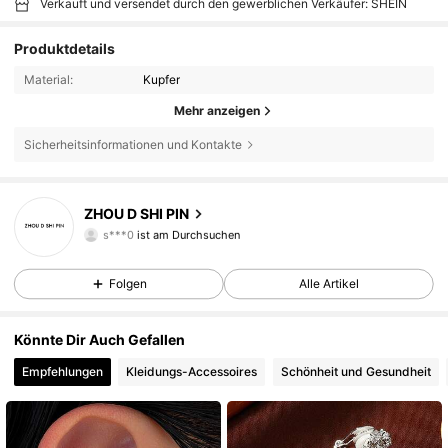
Verkauft und versendet durch den gewerblichen Verkäufer: SHEIN
Produktdetails
Material:
Kupfer
Mehr anzeigen
Sicherheitsinformationen und Kontakte
19 Follower
4,92
ZHOU D SHI PIN
s***0
ist am Durchsuchen
19 Follower
4,92
Folgen
Alle Artikel
19 Follower
4,92
Könnte Dir Auch Gefallen
19 Follower
4,92
Empfehlungen
Kleidungs-Accessoires
Schönheit und Gesundheit
19 Follower
4,92
19 Follower
4,92