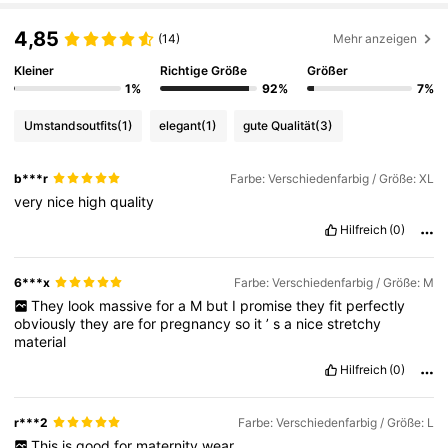
4,85
(14)
Mehr anzeigen
Kleiner
Richtige Größe
Größer
1%
92%
7%
Umstandsoutfits
(1)
elegant
(1)
gute Qualität
(3)
b***r
Farbe: Verschiedenfarbig / Größe: XL
very
nice
high
quality
Hilfreich
(0)
6***x
Farbe: Verschiedenfarbig / Größe: M
They
look
massive
for
a
M
but
I
promise
they
fit
perfectly
obviously
they
are
for
pregnancy
so
it
’
s
a
nice
stretchy
material
Hilfreich
(0)
r***2
Farbe: Verschiedenfarbig / Größe: L
This
is
good
for
maternity
wear