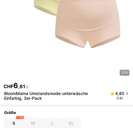
1/14
6
CHF
,61
BloomMama Umstandsmode-unterwäsche
4,85
Einfarbig, 3er-Pack
(14)
Größe
7 left
S
M
L
XL