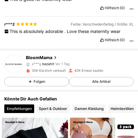
Hilfreich
(0)
r***2
Farbe: Verschiedenfarbig / Größe: XL
This
is
absolutely
adorable
.
Love
these
maternity
wear
Hilfreich
(0)
19K Follower
4,83
BloomMama
s***g
bezahlt
Vor 1 Tag
m***9
ist
Vor 18 Stunden
gefolgt
35K Kürzlich verkauft
40K Erneut kaufen
19K Follower
4,83
Folgen
Alle Artikel
19K Follower
4,83
Könnte Dir Auch Gefallen
Empfehlungen
Sport & Outdoor
Damen Kleidung
Heimtextilien
19K Follower
4,83
19K Follower
4,83