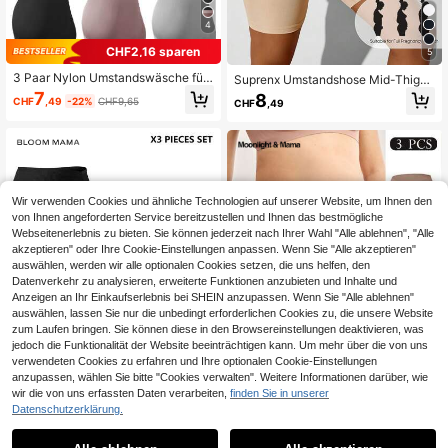
4
CHF2,16 sparen
5
3 Paar Nylon Umstandswäsche für
Suprenx Umstandshose Mid-Thigh
Früh-, Mittel- und Spätphase der S
Shorts, weich, atmungsaktiv, hoch
7
8
CHF
,49
-22%
CHF9,65
CHF
,49
chwangerschaft und Postpartum, D
elastisch, Unterwäsche für alle Sch
reiecks-Slips in mehreren Farben
wangerschaftsstadien
Wir verwenden Cookies und ähnliche Technologien auf unserer Website, um Ihnen den
von Ihnen angeforderten Service bereitzustellen und Ihnen das bestmögliche
Webseitenerlebnis zu bieten. Sie können jederzeit nach Ihrer Wahl "Alle ablehnen", "Alle
akzeptieren" oder Ihre Cookie-Einstellungen anpassen. Wenn Sie "Alle akzeptieren"
auswählen, werden wir alle optionalen Cookies setzen, die uns helfen, den
Datenverkehr zu analysieren, erweiterte Funktionen anzubieten und Inhalte und
Anzeigen an Ihr Einkaufserlebnis bei SHEIN anzupassen. Wenn Sie "Alle ablehnen"
auswählen, lassen Sie nur die unbedingt erforderlichen Cookies zu, die unsere Website
zum Laufen bringen. Sie können diese in den Browsereinstellungen deaktivieren, was
jedoch die Funktionalität der Website beeinträchtigen kann. Um mehr über die von uns
verwendeten Cookies zu erfahren und Ihre optionalen Cookie-Einstellungen
anzupassen, wählen Sie bitte "Cookies verwalten". Weitere Informationen darüber, wie
wir die von uns erfassten Daten verarbeiten,
finden Sie in unserer
Datenschutzerklärung.
BloomMama 3 Stücke einfarbige D
Moonlight&Mama
amen-Umstandshöschen aus nach