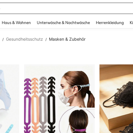
e
and down arrow keys to navigate search Zuletzt gesucht and Suche und Finde. Pr
Haus & Wohnen
Unterwäsche & Nachtwäsche
Herrenkleidung
K
Gesundheitsschutz
Masken & Zubehör
/
/