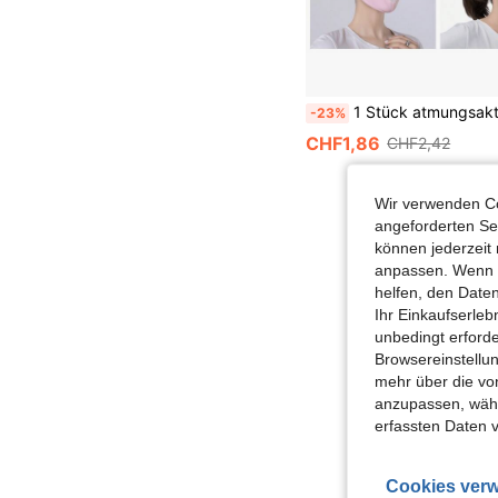
1 Stück atmungsaktive Vollgesichts-Sonnenschutzmaske mit Brille, UV-Schutz, dünne waschbare Eisseiden-Gesichtsmaske für Outdoor-Radfahren, S
-23%
CHF1,86
CHF2,42
Wir verwenden Co
angeforderten Ser
können jederzeit 
anpassen. Wenn Si
helfen, den Date
Ihr Einkaufserle
unbedingt erford
Browsereinstellun
mehr über die vo
anzupassen, wähle
erfassten Daten 
Cookies verw