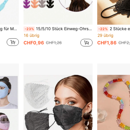
1 Stück Silikonverlängerung für Maskenbänder, geeignet für Masken zur Vermeidung von Ohrenschmerzen, verstellbarer und komfortabler Maskenhalter mit verlängertem Verschlussbügel, Maskenhalter mit verlängertem Ohrriemen-Verschlussbügel zum Schutz Ihrer Ohren
15/5/10 Stück Einweg-Ohrschlaufenmasken in zufälligen Farben mit verstellbarem Schnallenverschluss
2 Stücke elegante Damen-Gesichtsmaske aus Spitze - atmung
-23%
-22%
16 übrig
29 übrig
CHF0,96
CHF1,86
CHF1,26
CHF2,