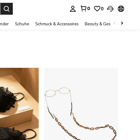
0
0
ess Enter to select.
inder
Schuhe
Schmuck & Accessoires
Beauty & Gesundheit
Gro