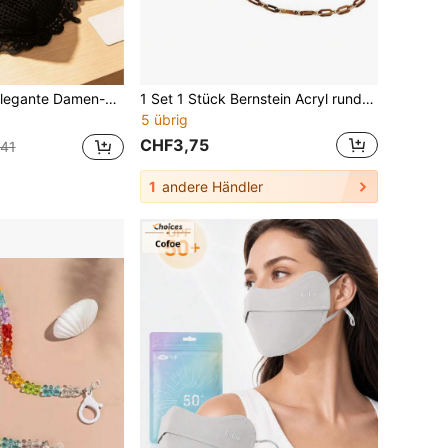
saktiv, waschbar, bestickter Stil - perfekt für Sommerausflüge, Autofahren und Partys
1 Set 1 Stück Bernstein Acryl runde Perlenkette Brillen Anti-Verlust Maskenband Brillenband Halskette
5 übrig
CHF3,75
41
1
andere Händler