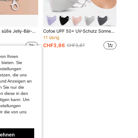
modischer Maskenriemen und Halsband, Brillenband-Accessoire, Geschenk für Frauen
Cofoe UPF 50+ UV-Schutz Sonnenmaske für Erwachsene, kühlende Eisseide atmungsaktive Gesichtsmaske für Sommer Outdoor, 3D V-Form waschbare Stoffmaske für Radfahren, Reisen (5 Farben)
11 übrig
CHF3,86
CHF3,87
von Ihnen
 bieten. Sie
nstellungen
etzen, die uns
 und Anzeigen an
 Sie nur die
n diese in den
htigen kann. Um
nstellungen
ir die von uns
lehnen