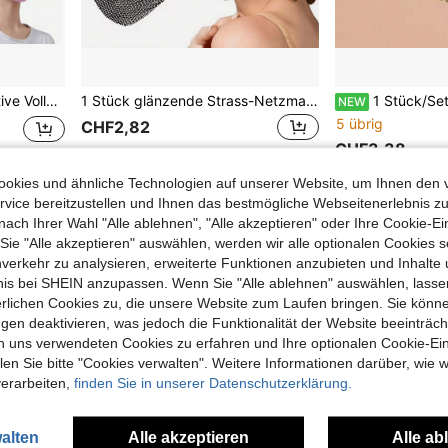
ommer-Sonnenschutzmaske, geeignet für heißes Wetter
1 Stück glänzende Strass-Netzmaske, mysteriöse Perspektive, glänzende Halloween-Valentinstag-Karnevalsparty-Maske, geeignet für Frauen, dekorative Maske
1 Stück/Set süße Jelly-Bär-Brillenleine aus Acrylperlen, 
NEW
5 übrig
CHF2,82
CHF3,38
okies und ähnliche Technologien auf unserer Website, um Ihnen den 
vice bereitzustellen und Ihnen das bestmögliche Webseitenerlebnis zu
1
Insgesamt 1 Seiten
nach Ihrer Wahl "Alle ablehnen", "Alle akzeptieren" oder Ihre Cookie-Ei
e "Alle akzeptieren" auswählen, werden wir alle optionalen Cookies s
nverkehr zu analysieren, erweiterte Funktionen anzubieten und Inhalte
bnis bei SHEIN anzupassen. Wenn Sie "Alle ablehnen" auswählen, lassen
erlichen Cookies zu, die unsere Website zum Laufen bringen. Sie könne
gen deaktivieren, was jedoch die Funktionalität der Website beeinträc
n uns verwendeten Cookies zu erfahren und Ihre optionalen Cookie-Ei
n Sie bitte "Cookies verwalten". Weitere Informationen darüber, wie w
verarbeiten,
finden Sie in unserer Datenschutzerklärung.
alten
Alle akzeptieren
Alle ab