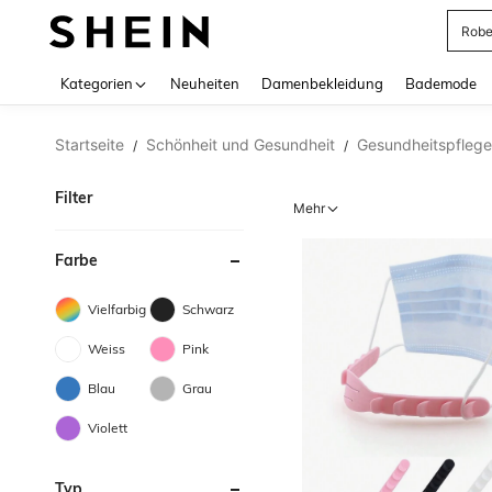
Rob
Use up 
Kategorien
Neuheiten
Damenbekleidung
Bademode
Startseite
Schönheit und Gesundheit
Gesundheitspflege
/
/
Filter
Mehr
Farbe
Vielfarbig
Schwarz
Weiss
Pink
Blau
Grau
Violett
Typ