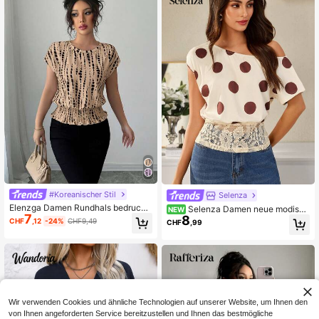
#Koreanischer Stil
Selenza
Elenzga Damen Rundhals bedruckt
Selenza Damen neue modisch
NEW
7
es T-Shirt mit elastischem Bund Bei
8
e vielseitige Sommer Bluse mit Polk
CHF
,12
-24%
CHF9,49
CHF
,99
ge, Sommer, klassisch, elegant, Arb
a Dots, elegant lässig, asymmetrisc
eit Raglanärmel einfache elegante
her Ausschnitt, geraffte Spitze an d
Abendkleider Pendeln Hochzeitssai
er Taille, asymmetrische Schulter, S
son
trandparty, urbaner Urlaub, Zuhaus
e, Reisen
Wir verwenden Cookies und ähnliche Technologien auf unserer Website, um Ihnen den
von Ihnen angeforderten Service bereitzustellen und Ihnen das bestmögliche