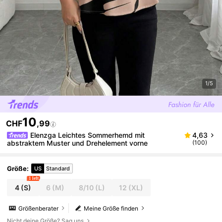
1/5
10
CHF
,99
Elenzga Leichtes Sommerhemd mit
4,63
abstraktem Muster und Drehelement vorne
(100)
Größe
:
US
Standard
1 left
4
(S)
6
(M)
8/10
(L)
12
(XL)
Größenberater
Meine Größe finden
Nicht deine Größe? Sag uns