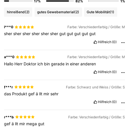
3M Follower
4,77
17%
82%
1%
hinreißend
(2)
gutes Gewebematerial
(2)
Gute Mobilität
(1)
3M Follower
4,77
l***0
Farbe: Verschiedenfarbig / Größe: M
sher
sher
sher
sher
sher
sher
gut
gut
gut
gut
gut
3M Follower
4,77
Hilfreich
(0)
3M Follower
4,77
a***0
Farbe: Verschiedenfarbig / Größe: M
Hallo
Herr
Doktor
ich
bin
gerade
in
einer
anderen
Hilfreich
(0)
3M Follower
4,77
f***r
Farbe: Schwarz und Weiss / Größe: S
3M Follower
4,77
das
Produkt
gef
ä
llt
mir
sehr
Hilfreich
(0)
r***b
Farbe: Verschiedenfarbig / Größe: S
gef
ä
llt
mir
mega
gut