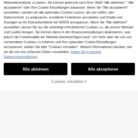
Webseitenerlebnis zu bieten. Sie können jederzeit nach Ihrer Wahl "Alle ablehnen", "Alle
akzeptieren" oder Ihre Cookie-Einstellungen anpassen. Wenn Sie "Alle akzeptieren"
auswählen, werden wir alle optionalen Cookies setzen, die uns helfen, den
Datenverkehr zu analysieren, erweiterte Funktionen anzubieten und Inhalte und
Anzeigen an Ihr Einkaufserlebnis bei SHEIN anzupassen. Wenn Sie "Alle ablehnen"
auswählen, lassen Sie nur die unbedingt erforderlichen Cookies zu, die unsere Website
zum Laufen bringen. Sie können diese in den Browsereinstellungen deaktivieren, was
jedoch die Funktionalität der Website beeinträchtigen kann. Um mehr über die von uns
verwendeten Cookies zu erfahren und Ihre optionalen Cookie-Einstellungen
anzupassen, wählen Sie bitte "Cookies verwalten". Weitere Informationen darüber, wie
14
wir die von uns erfassten Daten verarbeiten,
finden Sie in unserer
Datenschutzerklärung.
#Arbeitsoberteile
#BescheideneEleganz
Wandoria Damen einfarbiges, simpl
Rafferiza Damen Sommer geometri
Alle ablehnen
Alle akzeptieren
8
es tägliches V-Ausschnitt Kurzarm
5
sches Muster V-Ausschnitt Kurzarm
CHF
,62
-24%
CHF11,49
CHF
,99
-25%
CHF7,99
Hemd Peplum Oberteil
Figurbetontes Oberteil
Cookies verwalten
ZUM WARENKORB HINZUFÜGEN