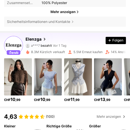
Zusammensetzung:
100% Polyester
Mehr anzeigen
Sicherheitsinformationen und Kontakte
Elenzga
Folgen
3M Follower
4,77
a***7
bezahlt
Vor 1 Tag
w***3
ist
Vor 10 Minuten
gefolgt
8.3M Kürzlich verkauft
5.5M Erneut kaufen
14% Anstieg 
3M Follower
4,77
3M Follower
4,77
3M Follower
4,77
10
10
11
13
CHF
,99
CHF
,99
CHF
,99
CHF
,99
CH
3M Follower
4,77
4,63
(100)
Mehr anzeigen
Kleiner
Richtige Größe
Größer