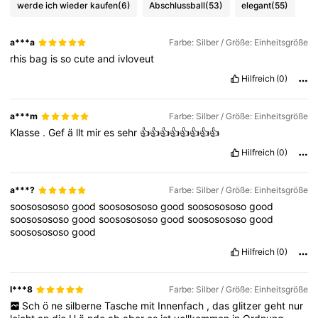
werde ich wieder kaufen
(6)
Abschlussball
(53)
elegant
(55)
a***a
Farbe: Silber / Größe: Einheitsgröße
rhis
bag
is
so
cute
and
ivloveut
Hilfreich
(0)
a***m
Farbe: Silber / Größe: Einheitsgröße
Klasse
.
Gef
ä
llt
mir
es
sehr
👍👍👍👍👍👍👍👍
Hilfreich
(0)
a***?
Farbe: Silber / Größe: Einheitsgröße
soososososo
good
soososososo
good
soososososo
good
soososososo
good
soososososo
good
soososososo
good
soososososo
good
Hilfreich
(0)
l***8
Farbe: Silber / Größe: Einheitsgröße
Sch
ö
ne
silberne
Tasche
mit
Innenfach
,
das
glitzer
geht
nur