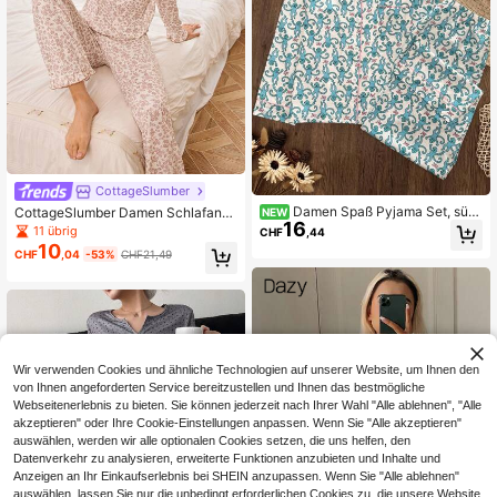
CottageSlumber
Damen Spaß Pyjama Set, süß
CottageSlumber Damen Schlafanz
NEW
16
er Cartoon Muster Langarm Schlafa
ug-Set mit Rüschen und Ditsy Blum
11 übrig
CHF
,44
nzug, weiches atmungsaktives Kno
en Muster, langärmlig, bequem und l
10
CHF
,04
-53%
CHF21,49
pf-Loungewear Schlafset
ässig
Wir verwenden Cookies und ähnliche Technologien auf unserer Website, um Ihnen den
von Ihnen angeforderten Service bereitzustellen und Ihnen das bestmögliche
Webseitenerlebnis zu bieten. Sie können jederzeit nach Ihrer Wahl "Alle ablehnen", "Alle
akzeptieren" oder Ihre Cookie-Einstellungen anpassen. Wenn Sie "Alle akzeptieren"
auswählen, werden wir alle optionalen Cookies setzen, die uns helfen, den
Datenverkehr zu analysieren, erweiterte Funktionen anzubieten und Inhalte und
Anzeigen an Ihr Einkaufserlebnis bei SHEIN anzupassen. Wenn Sie "Alle ablehnen"
auswählen, lassen Sie nur die unbedingt erforderlichen Cookies zu, die unsere Website