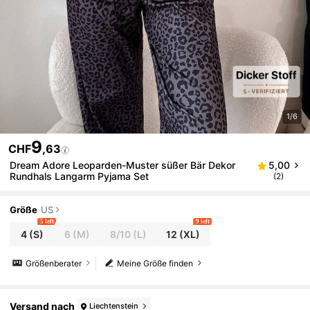
1/6
9
CHF
,63
Dream Adore Leoparden-Muster süßer Bär Dekor
5,00
Rundhals Langarm Pyjama Set
(2)
Größe
US
5 left
9 left
4
(S)
6
(M)
8/10
(L)
12
(XL)
Größenberater
Meine Größe finden
Versand nach
Liechtenstein