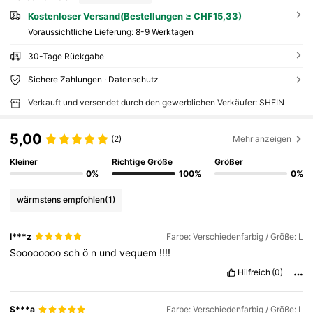
Kostenloser Versand(Bestellungen ≥ CHF15,33)
Voraussichtliche Lieferung:
8-9 Werktagen
30-Tage Rückgabe
Sichere Zahlungen · Datenschutz
Verkauft und versendet durch den gewerblichen Verkäufer: SHEIN
5,00
(2)
Mehr anzeigen
Kleiner
Richtige Größe
Größer
0%
100%
0%
wärmstens empfohlen
(1)
l***z
Farbe: Verschiedenfarbig / Größe: L
Soooooooo
sch
ö
n
und
vequem
!!!!
Hilfreich
(0)
S***a
Farbe: Verschiedenfarbig / Größe: L