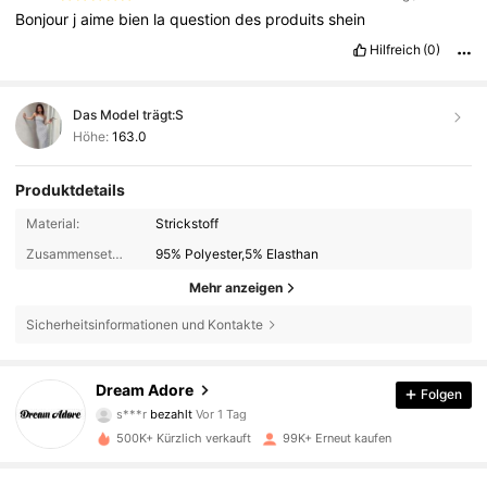
Bonjour
j
aime
bien
la
question
des
produits
shein
Hilfreich
(0)
Das Model trägt:
S
Höhe:
163.0
Produktdetails
Material:
Strickstoff
Zusammensetzung:
95% Polyester,5% Elasthan
Mehr anzeigen
Sicherheitsinformationen und Kontakte
91K Follower
Dream Adore
4,90
Folgen
s***r
bezahlt
Vor 1 Tag
m***0
ist
Vor 2 Stunden
gefolgt
500K+ Kürzlich verkauft
99K+ Erneut kaufen
91K Follower
4,90