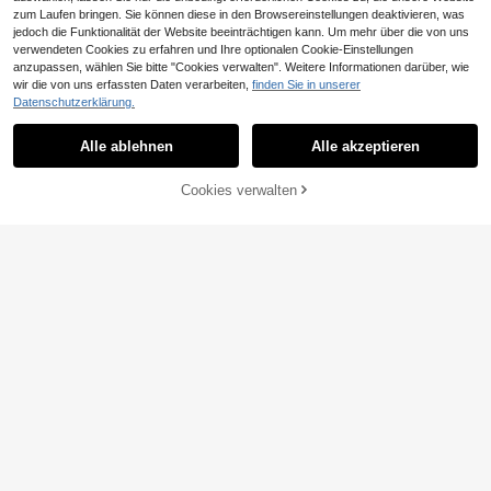
zum Laufen bringen. Sie können diese in den Browsereinstellungen deaktivieren, was
jedoch die Funktionalität der Website beeinträchtigen kann. Um mehr über die von uns
verwendeten Cookies zu erfahren und Ihre optionalen Cookie-Einstellungen
anzupassen, wählen Sie bitte "Cookies verwalten". Weitere Informationen darüber, wie
wir die von uns erfassten Daten verarbeiten,
finden Sie in unserer
Dazy
Datenschutzerklärung.
Dream Adore Damen Lässig Polka
DAZY 2-teiliges Damen-Pyjama-S
22
Dot Langarm Pyjama Set, Strickjac
et mit englischem Grafikdruck und
9 übrig
CHF
,94
Alle ablehnen
Alle akzeptieren
ke Homewear kann auch draußen g
Blümchenmuster, Langarm-Sweats
6
CHF
,24
-2%
CHF6,40
etragen werden
hirt und kurze Pyjama-Hose
Cookies verwalten
ZUM WARENKORB HINZUFÜGEN